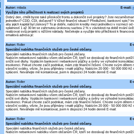
Autor:
milada
E-mail:
m
Využijte této příležitosti k realizaci svých projektů
Dobrý den, chtěli byste také přeskočit frontu a dokončit své projekty? Jste nezaměstn
jednotlivci? CDD, CDI, dočasné? V tíživé finanční situaci? Předlužení, bankovní spis? Inve
aby jejich kapitál byl ziskový? To je dobře, nabízím kredity mezi jednotlivci v rozmezí o
splatností 1 až 30 let se zahrnutou úrokovou sazbou 2 % v závislosti na době trvání úv
realizovat svůj projekt s nižšími náklady. Nečekejte a využijte této příležitosti k financov
emailová adresa je:
Autor:
Roller
E-
Speciální nabídka finančních služeb pro české občany.
Speciální nabídka finančních služeb pro české občany.
Nabízím nebankovní nabídku všem občanům ČR, kteří se dostávají do finančních potíží 
snížit své dluhy. Vyplácím bankovní i nebankovní půjčky a úvěry ve výhodné konsolidaci
insolvenci. Pokud chcete začít podnikat, mám zde finanční řešení. Chcete svým dětem n
vánoční svátky, vězte, že jsou přijímány i malé půjčky. Nabízím 20 000 - 50 000 000 K
splácení. Neváhejte mě kontaktovat, jsem k dispozici 24 hodin denně E-mail:
Autor:
Roller
E-
Speciální nabídka finančních služeb pro české občany.
Speciální nabídka finančních služeb pro české občany.
Nabízím nebankovní nabídku všem občanům ČR, kteří se dostávají do finančních potíží 
snížit své dluhy. Vyplácím bankovní i nebankovní půjčky a úvěry ve výhodné konsolidaci
insolvenci. Pokud chcete začít podnikat, mám zde finanční řešení. Chcete svým dětem n
vánoční svátky, vězte, že jsou přijímány i malé půjčky. Nabízím 20 000 - 50 000 000 K
splácení. Neváhejte mě kontaktovat, jsem k dispozici 24 hodin denně E-mail:
Autor:
Roller
E-
Speciální nabídka finančních služeb pro české občany.
Speciální nabídka finančních služeb pro české občany.
Nabízím nebankovní nabídku všem občanům ČR, kteří se dostávají do finančních potíží 