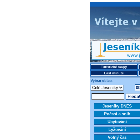
Turistické mapy
Last minute
Vybrat oblast
Jeseníky DNES
Počasí a sníh
Ubytování
Lyžování
Volný čas