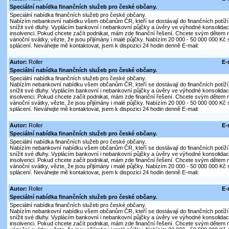
Speciální nabídka finančních služeb pro české občany.
Speciální nabídka finančních služeb pro české občany.
Nabízím nebankovní nabídku všem občanům ČR, kteří se dostávají do finančních potíží 
snížit své dluhy. Vyplácím bankovní i nebankovní půjčky a úvěry ve výhodné konsolidaci
insolvenci. Pokud chcete začít podnikat, mám zde finanční řešení. Chcete svým dětem n
vánoční svátky, vězte, že jsou přijímány i malé půjčky. Nabízím 20 000 - 50 000 000 K
splácení. Neváhejte mě kontaktovat, jsem k dispozici 24 hodin denně E-mail:
Autor:
Roller
E-
Speciální nabídka finančních služeb pro české občany.
Speciální nabídka finančních služeb pro české občany.
Nabízím nebankovní nabídku všem občanům ČR, kteří se dostávají do finančních potíží 
snížit své dluhy. Vyplácím bankovní i nebankovní půjčky a úvěry ve výhodné konsolidaci
insolvenci. Pokud chcete začít podnikat, mám zde finanční řešení. Chcete svým dětem n
vánoční svátky, vězte, že jsou přijímány i malé půjčky. Nabízím 20 000 - 50 000 000 K
splácení. Neváhejte mě kontaktovat, jsem k dispozici 24 hodin denně E-mail:
Autor:
Roller
E-
Speciální nabídka finančních služeb pro české občany.
Speciální nabídka finančních služeb pro české občany.
Nabízím nebankovní nabídku všem občanům ČR, kteří se dostávají do finančních potíží 
snížit své dluhy. Vyplácím bankovní i nebankovní půjčky a úvěry ve výhodné konsolidaci
insolvenci. Pokud chcete začít podnikat, mám zde finanční řešení. Chcete svým dětem n
vánoční svátky, vězte, že jsou přijímány i malé půjčky. Nabízím 20 000 - 50 000 000 K
splácení. Neváhejte mě kontaktovat, jsem k dispozici 24 hodin denně E-mail:
Autor:
Roller
E-
Speciální nabídka finančních služeb pro české občany.
Speciální nabídka finančních služeb pro české občany.
Nabízím nebankovní nabídku všem občanům ČR, kteří se dostávají do finančních potíží 
snížit své dluhy. Vyplácím bankovní i nebankovní půjčky a úvěry ve výhodné konsolidaci
insolvenci. Pokud chcete začít podnikat, mám zde finanční řešení. Chcete svým dětem n