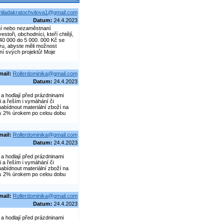
iladakratochvilova1@gmail.com
Datum:
24.4.2023
aní nebo nezaměstnaní
stoři, obchodníci, kteří chtějí,
d 40 000 do 5 000. 000 Kč se
ěru, abyste měli možnost
ání svých projektů! Moje
mail:
Rollerdominika@gmail.com
Datum:
24.4.2023
a hodlají před prázdninami
 a řeším i vymáhání či
abídnout materiální zboží na
č s 2% úrokem po celou dobu
mail:
Rollerdominika@gmail.com
Datum:
24.4.2023
a hodlají před prázdninami
 a řeším i vymáhání či
abídnout materiální zboží na
č s 2% úrokem po celou dobu
mail:
Rollerdominika@gmail.com
Datum:
24.4.2023
a hodlají před prázdninami