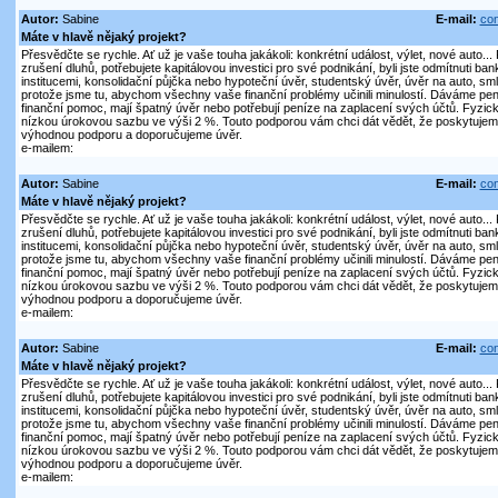
Autor:
Sabine
E-mail:
con
Máte v hlavě nějaký projekt?
Přesvědčte se rychle. Ať už je vaše touha jakákoli: konkrétní událost, výlet, nové auto..
zrušení dluhů, potřebujete kapitálovou investici pro své podnikání, byli jste odmítnuti ban
institucemi, konsolidační půjčka nebo hypoteční úvěr, studentský úvěr, úvěr na auto, sm
protože jsme tu, abychom všechny vaše finanční problémy učinili minulostí. Dáváme peníz
finanční pomoc, mají špatný úvěr nebo potřebují peníze na zaplacení svých účtů. Fyz
nízkou úrokovou sazbu ve výši 2 %. Touto podporou vám chci dát vědět, že poskytujem
výhodnou podporu a doporučujeme úvěr.
e-mailem:
Autor:
Sabine
E-mail:
con
Máte v hlavě nějaký projekt?
Přesvědčte se rychle. Ať už je vaše touha jakákoli: konkrétní událost, výlet, nové auto..
zrušení dluhů, potřebujete kapitálovou investici pro své podnikání, byli jste odmítnuti ban
institucemi, konsolidační půjčka nebo hypoteční úvěr, studentský úvěr, úvěr na auto, sm
protože jsme tu, abychom všechny vaše finanční problémy učinili minulostí. Dáváme peníz
finanční pomoc, mají špatný úvěr nebo potřebují peníze na zaplacení svých účtů. Fyz
nízkou úrokovou sazbu ve výši 2 %. Touto podporou vám chci dát vědět, že poskytujem
výhodnou podporu a doporučujeme úvěr.
e-mailem:
Autor:
Sabine
E-mail:
con
Máte v hlavě nějaký projekt?
Přesvědčte se rychle. Ať už je vaše touha jakákoli: konkrétní událost, výlet, nové auto..
zrušení dluhů, potřebujete kapitálovou investici pro své podnikání, byli jste odmítnuti ban
institucemi, konsolidační půjčka nebo hypoteční úvěr, studentský úvěr, úvěr na auto, sm
protože jsme tu, abychom všechny vaše finanční problémy učinili minulostí. Dáváme peníz
finanční pomoc, mají špatný úvěr nebo potřebují peníze na zaplacení svých účtů. Fyz
nízkou úrokovou sazbu ve výši 2 %. Touto podporou vám chci dát vědět, že poskytujem
výhodnou podporu a doporučujeme úvěr.
e-mailem: