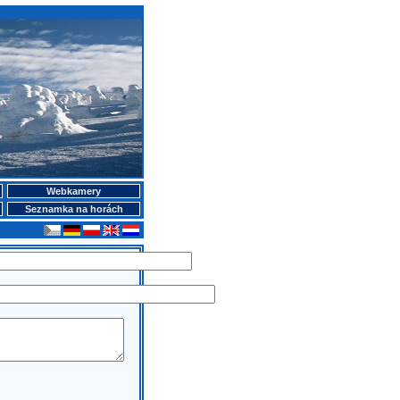
Webkamery
Seznamka na horách