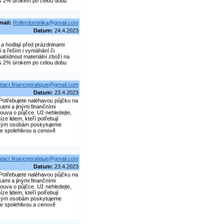
č s 2% úrokem po celou dobu
mail:
Rollerdominika@gmail.com
Datum:
24.4.2023
a hodlají před prázdninami
 a řeším i vymáhání či
abídnout materiální zboží na
č s 2% úrokem po celou dobu
tact.financepratique@gmail.com
Datum:
23.4.2023
. Potřebujete naléhavou půjčku na
kami a jinými finančními
louva o půjčce. Už nehledejte,
e lidem, kteří potřebují
ickým osobám poskytujeme
e spolehlivou a cenově
tact.financepratique@gmail.com
Datum:
23.4.2023
. Potřebujete naléhavou půjčku na
kami a jinými finančními
louva o půjčce. Už nehledejte,
e lidem, kteří potřebují
ickým osobám poskytujeme
e spolehlivou a cenově