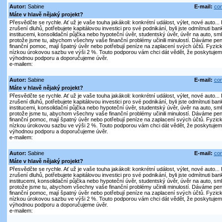
Autor:
Sabine
E-mail:
con
Máte v hlavě nějaký projekt?
Přesvědčte se rychle. Ať už je vaše touha jakákoli: konkrétní událost, výlet, nové auto..
zrušení dluhů, potřebujete kapitálovou investici pro své podnikání, byli jste odmítnuti ban
institucemi, konsolidační půjčka nebo hypoteční úvěr, studentský úvěr, úvěr na auto, sm
protože jsme tu, abychom všechny vaše finanční problémy učinili minulostí. Dáváme peníz
finanční pomoc, mají špatný úvěr nebo potřebují peníze na zaplacení svých účtů. Fyz
nízkou úrokovou sazbu ve výši 2 %. Touto podporou vám chci dát vědět, že poskytujem
výhodnou podporu a doporučujeme úvěr.
e-mailem:
Autor:
Sabine
E-mail:
con
Máte v hlavě nějaký projekt?
Přesvědčte se rychle. Ať už je vaše touha jakákoli: konkrétní událost, výlet, nové auto..
zrušení dluhů, potřebujete kapitálovou investici pro své podnikání, byli jste odmítnuti ban
institucemi, konsolidační půjčka nebo hypoteční úvěr, studentský úvěr, úvěr na auto, sm
protože jsme tu, abychom všechny vaše finanční problémy učinili minulostí. Dáváme peníz
finanční pomoc, mají špatný úvěr nebo potřebují peníze na zaplacení svých účtů. Fyz
nízkou úrokovou sazbu ve výši 2 %. Touto podporou vám chci dát vědět, že poskytujem
výhodnou podporu a doporučujeme úvěr.
e-mailem:
Autor:
Sabine
E-mail:
con
Máte v hlavě nějaký projekt?
Přesvědčte se rychle. Ať už je vaše touha jakákoli: konkrétní událost, výlet, nové auto..
zrušení dluhů, potřebujete kapitálovou investici pro své podnikání, byli jste odmítnuti ban
institucemi, konsolidační půjčka nebo hypoteční úvěr, studentský úvěr, úvěr na auto, sm
protože jsme tu, abychom všechny vaše finanční problémy učinili minulostí. Dáváme peníz
finanční pomoc, mají špatný úvěr nebo potřebují peníze na zaplacení svých účtů. Fyz
nízkou úrokovou sazbu ve výši 2 %. Touto podporou vám chci dát vědět, že poskytujem
výhodnou podporu a doporučujeme úvěr.
e-mailem: