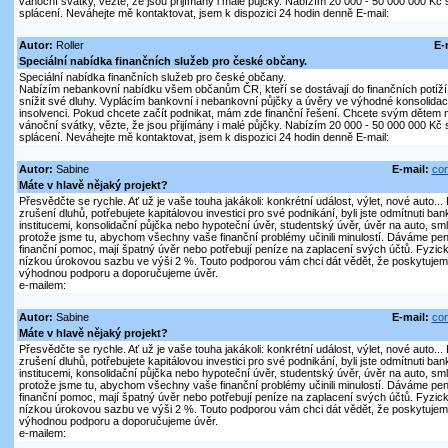
vánoční svátky, vězte, že jsou přijímány i malé půjčky. Nabízím 20 000 - 50 000 000 K
splácení. Neváhejte mě kontaktovat, jsem k dispozici 24 hodin denně E-mail:
Autor:
Roller
E-
Speciální nabídka finančních služeb pro české občany.
Speciální nabídka finančních služeb pro české občany.
Nabízím nebankovní nabídku všem občanům ČR, kteří se dostávají do finančních potíží 
snížit své dluhy. Vyplácím bankovní i nebankovní půjčky a úvěry ve výhodné konsolidaci
insolvenci. Pokud chcete začít podnikat, mám zde finanční řešení. Chcete svým dětem n
vánoční svátky, vězte, že jsou přijímány i malé půjčky. Nabízím 20 000 - 50 000 000 K
splácení. Neváhejte mě kontaktovat, jsem k dispozici 24 hodin denně E-mail:
Autor:
Sabine
E-mail:
con
Máte v hlavě nějaký projekt?
Přesvědčte se rychle. Ať už je vaše touha jakákoli: konkrétní událost, výlet, nové auto..
zrušení dluhů, potřebujete kapitálovou investici pro své podnikání, byli jste odmítnuti ban
institucemi, konsolidační půjčka nebo hypoteční úvěr, studentský úvěr, úvěr na auto, sm
protože jsme tu, abychom všechny vaše finanční problémy učinili minulostí. Dáváme peníz
finanční pomoc, mají špatný úvěr nebo potřebují peníze na zaplacení svých účtů. Fyz
nízkou úrokovou sazbu ve výši 2 %. Touto podporou vám chci dát vědět, že poskytujem
výhodnou podporu a doporučujeme úvěr.
e-mailem:
Autor:
Sabine
E-mail:
con
Máte v hlavě nějaký projekt?
Přesvědčte se rychle. Ať už je vaše touha jakákoli: konkrétní událost, výlet, nové auto..
zrušení dluhů, potřebujete kapitálovou investici pro své podnikání, byli jste odmítnuti ban
institucemi, konsolidační půjčka nebo hypoteční úvěr, studentský úvěr, úvěr na auto, sm
protože jsme tu, abychom všechny vaše finanční problémy učinili minulostí. Dáváme peníz
finanční pomoc, mají špatný úvěr nebo potřebují peníze na zaplacení svých účtů. Fyz
nízkou úrokovou sazbu ve výši 2 %. Touto podporou vám chci dát vědět, že poskytujem
výhodnou podporu a doporučujeme úvěr.
e-mailem: