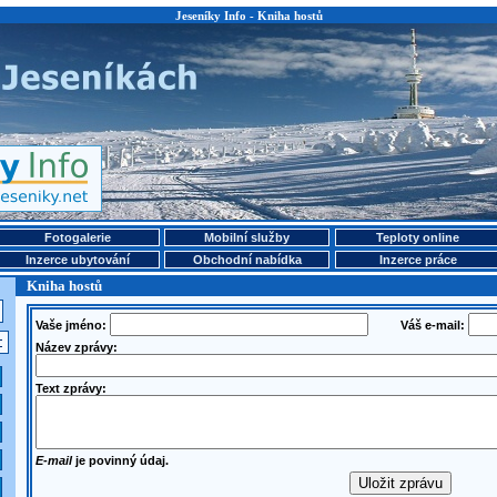
Jeseníky Info - Kniha hostů
Fotogalerie
Mobilní služby
Teploty online
Inzerce ubytování
Obchodní nabídka
Inzerce práce
Kniha hostů
Vaše jméno:
Váš e-mail:
Název zprávy:
Text zprávy:
E-mail
je povinný údaj.