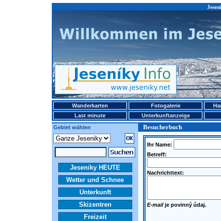
Jesen
Wanderkarten
Fotogalerie
Ha
Last minute
Unterkunftanzeige
Besucherbuch
Gebiet wählen
Ihr Name:
Betreff:
Jeseniky HEUTE
Nachrichttext:
Wetter und Schnee
Unterkunft
Skizentren
E-mail
je povinný údaj.
Freizeit