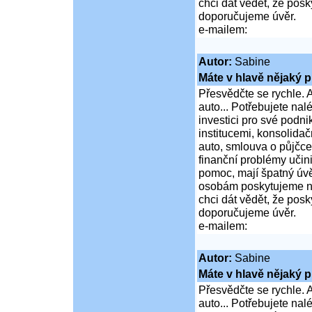
chci dát vědět, že po
doporučujeme úvěr.
e-mailem:
Autor:
Sabine
Máte v hlavě nějaký p
Přesvědčte se rychle. A
auto... Potřebujete na
investici pro své podni
institucemi, konsolidač
auto, smlouva o půjčce
finanční problémy učini
pomoc, mají špatný úvě
osobám poskytujeme ní
chci dát vědět, že po
doporučujeme úvěr.
e-mailem:
Autor:
Sabine
Máte v hlavě nějaký p
Přesvědčte se rychle. A
auto... Potřebujete na