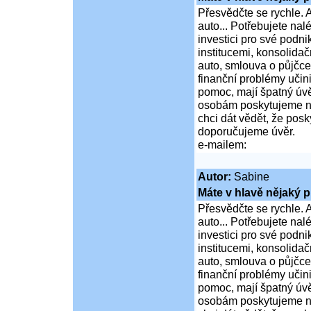
Přesvědčte se rychle. A
auto... Potřebujete na
investici pro své podni
institucemi, konsolidač
auto, smlouva o půjčce
finanční problémy učini
pomoc, mají špatný úvě
osobám poskytujeme ní
chci dát vědět, že po
doporučujeme úvěr.
e-mailem:
Autor:
Sabine
Máte v hlavě nějaký p
Přesvědčte se rychle. A
auto... Potřebujete na
investici pro své podni
institucemi, konsolidač
auto, smlouva o půjčce
finanční problémy učini
pomoc, mají špatný úvě
osobám poskytujeme ní