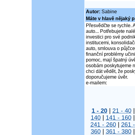
Autor:
Sabine
Máte v hlavě nějaký p
Přesvědčte se rychle. A
auto... Potřebujete na
investici pro své podni
institucemi, konsolidač
auto, smlouva o půjčce
finanční problémy učini
pomoc, mají špatný úvě
osobám poskytujeme ní
chci dát vědět, že po
doporučujeme úvěr.
e-mailem:
1 - 20
|
21 - 40
140
|
141 - 160
241 - 260
|
261 
360
|
361 - 380