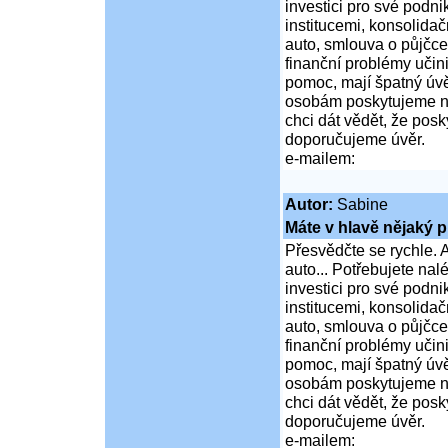
investici pro své podni
institucemi, konsolidač
auto, smlouva o půjčce
finanční problémy učini
pomoc, mají špatný úvě
osobám poskytujeme ní
chci dát vědět, že po
doporučujeme úvěr.
e-mailem:
Autor:
Sabine
Máte v hlavě nějaký p
Přesvědčte se rychle. A
auto... Potřebujete na
investici pro své podni
institucemi, konsolidač
auto, smlouva o půjčce
finanční problémy učini
pomoc, mají špatný úvě
osobám poskytujeme ní
chci dát vědět, že po
doporučujeme úvěr.
e-mailem: