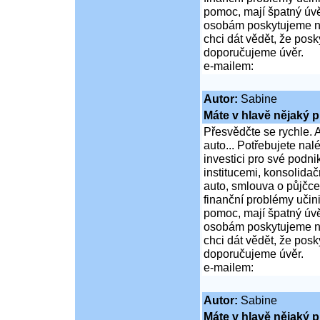
pomoc, mají špatný úvě
osobám poskytujeme ní
chci dát vědět, že po
doporučujeme úvěr.
e-mailem:
Autor:
Sabine
Máte v hlavě nějaký p
Přesvědčte se rychle. A
auto... Potřebujete na
investici pro své podni
institucemi, konsolidač
auto, smlouva o půjčce
finanční problémy učini
pomoc, mají špatný úvě
osobám poskytujeme ní
chci dát vědět, že po
doporučujeme úvěr.
e-mailem:
Autor:
Sabine
Máte v hlavě nějaký p