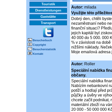
Touristik
Autor:
milada
Dienstleistungen
Využijte této příležito
Gaststätte
Dobrý den, chtěli byste
Transport
nezaměstnaní nebo nez
finanční situaci? Předlu
jejich kapitál byl zisk
40 000 do 5 000. 000 K
Besucherbuch
% v závislosti na době 
Copyright
nižšími náklady. Nečekej
Besucherstatistik
Moje emailová adresa j
Kontakt
Autor:
Roller
Speciální nabídka fi
občany.
Speciální nabídka fina
Nabízím nebankovní na
potíží a hodlají před p
půjčky a úvěry ve výho
chcete začít podnikat,
materiální zboží na ván
20 000 - 50 000 000 K