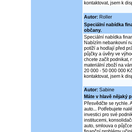
kontaktovat, jsem k di
Autor:
Roller
Speciální nabídka fi
občany.
Speciální nabídka fina
Nabízím nebankovní na
potíží a hodlají před p
půjčky a úvěry ve výho
chcete začít podnikat,
materiální zboží na ván
20 000 - 50 000 000 K
kontaktovat, jsem k di
Autor:
Sabine
Máte v hlavě nějaký p
Přesvědčte se rychle. A
auto... Potřebujete na
investici pro své podni
institucemi, konsolidač
auto, smlouva o půjčce
finanční problémy učini