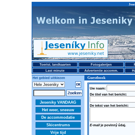
Jese
Toerist. landkaarten
Fotogalerijen
Last minute
Advertentie accomm.
H
Guestbook
Het gebied uitkiezen
Uw naam:
De titel van het bericht:
Jeseniky VANDAAG
De tekst van het bericht:
Het weer, sneeuw
De accommodatie
Skicentrums
E-mail
je povinný údaj.
Vrije tijd