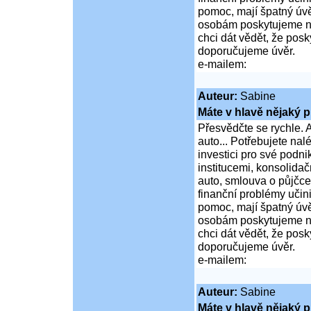
pomoc, mají špatný úvě
osobám poskytujeme ní
chci dát vědět, že po
doporučujeme úvěr.
e-mailem:
Auteur:
Sabine
Máte v hlavě nějaký p
Přesvědčte se rychle. A
auto... Potřebujete na
investici pro své podni
institucemi, konsolidač
auto, smlouva o půjčce
finanční problémy učini
pomoc, mají špatný úvě
osobám poskytujeme ní
chci dát vědět, že po
doporučujeme úvěr.
e-mailem:
Auteur:
Sabine
Máte v hlavě nějaký p