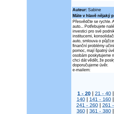
Auteur:
Sabine
Máte v hlavě nějaký p
Přesvědčte se rychle. A
auto... Potřebujete na
investici pro své podni
institucemi, konsolidač
auto, smlouva o půjčce
finanční problémy učini
pomoc, mají špatný úvě
osobám poskytujeme ní
chci dát vědět, že po
doporučujeme úvěr.
e-mailem:
1 - 20
|
21 - 40
140
|
141 - 160
241 - 260
|
261 
360
|
361 - 380