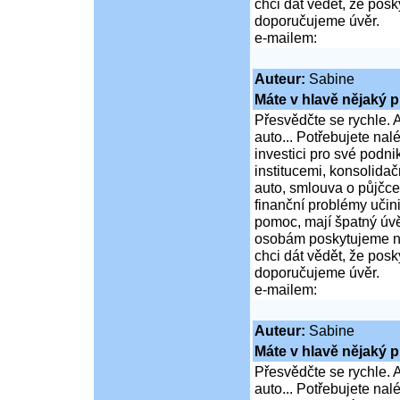
chci dát vědět, že po
doporučujeme úvěr.
e-mailem:
Auteur:
Sabine
Máte v hlavě nějaký p
Přesvědčte se rychle. A
auto... Potřebujete na
investici pro své podni
institucemi, konsolidač
auto, smlouva o půjčce
finanční problémy učini
pomoc, mají špatný úvě
osobám poskytujeme ní
chci dát vědět, že po
doporučujeme úvěr.
e-mailem:
Auteur:
Sabine
Máte v hlavě nějaký p
Přesvědčte se rychle. A
auto... Potřebujete na