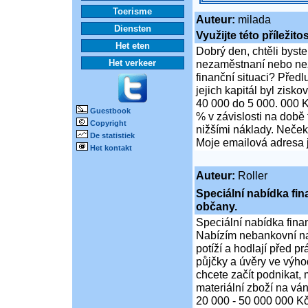
Toerisme
Auteur:
milada
Diensten
Využijte této příležito
Het eten
Dobrý den, chtěli byste
Het verkeer
nezaměstnaní nebo nez
finanční situaci? Předlu
jejich kapitál byl zisk
40 000 do 5 000. 000 K
Guestbook
% v závislosti na době 
Copyright
nižšími náklady. Nečekej
De statistiek
Moje emailová adresa j
Het kontakt
Auteur:
Roller
Speciální nabídka fi
občany.
Speciální nabídka fina
Nabízím nebankovní na
potíží a hodlají před p
půjčky a úvěry ve výho
chcete začít podnikat,
materiální zboží na ván
20 000 - 50 000 000 K