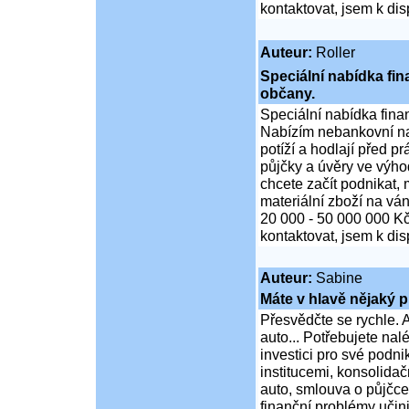
kontaktovat, jsem k di
Auteur:
Roller
Speciální nabídka fi
občany.
Speciální nabídka fina
Nabízím nebankovní na
potíží a hodlají před p
půjčky a úvěry ve výho
chcete začít podnikat,
materiální zboží na ván
20 000 - 50 000 000 K
kontaktovat, jsem k di
Auteur:
Sabine
Máte v hlavě nějaký p
Přesvědčte se rychle. A
auto... Potřebujete na
investici pro své podni
institucemi, konsolidač
auto, smlouva o půjčce
finanční problémy učini