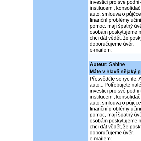
investici pro své podni
institucemi, konsolidač
auto, smlouva o půjčce
finanční problémy učini
pomoc, mají špatný úvě
osobám poskytujeme ní
chci dát vědět, že po
doporučujeme úvěr.
e-mailem:
Auteur:
Sabine
Máte v hlavě nějaký p
Přesvědčte se rychle. A
auto... Potřebujete na
investici pro své podni
institucemi, konsolidač
auto, smlouva o půjčce
finanční problémy učini
pomoc, mají špatný úvě
osobám poskytujeme ní
chci dát vědět, že po
doporučujeme úvěr.
e-mailem: