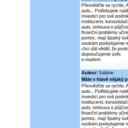
Přesvědčte se rychle. A
auto... Potřebujete na
investici pro své podni
institucemi, konsolidač
auto, smlouva o půjčce
finanční problémy učini
pomoc, mají špatný úvě
osobám poskytujeme ní
chci dát vědět, že po
doporučujeme úvěr.
e-mailem:
Auteur:
Sabine
Máte v hlavě nějaký p
Přesvědčte se rychle. A
auto... Potřebujete na
investici pro své podni
institucemi, konsolidač
auto, smlouva o půjčce
finanční problémy učini
pomoc, mají špatný úvě
osobám poskytujeme ní