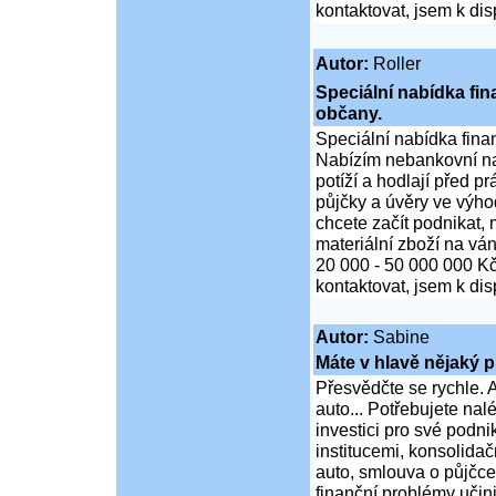
kontaktovat, jsem k di
Autor:
Roller
Speciální nabídka fi
občany.
Speciální nabídka fina
Nabízím nebankovní na
potíží a hodlají před p
půjčky a úvěry ve výho
chcete začít podnikat,
materiální zboží na ván
20 000 - 50 000 000 K
kontaktovat, jsem k di
Autor:
Sabine
Máte v hlavě nějaký p
Přesvědčte se rychle. A
auto... Potřebujete na
investici pro své podni
institucemi, konsolidač
auto, smlouva o půjčce
finanční problémy učini