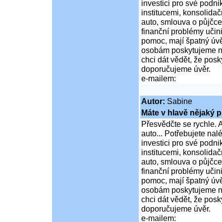
investici pro své podni
institucemi, konsolidač
auto, smlouva o půjčce
finanční problémy učini
pomoc, mají špatný úvě
osobám poskytujeme ní
chci dát vědět, že po
doporučujeme úvěr.
e-mailem:
Autor:
Sabine
Máte v hlavě nějaký p
Přesvědčte se rychle. A
auto... Potřebujete na
investici pro své podni
institucemi, konsolidač
auto, smlouva o půjčce
finanční problémy učini
pomoc, mají špatný úvě
osobám poskytujeme ní
chci dát vědět, že po
doporučujeme úvěr.
e-mailem: