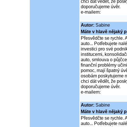
chci dát vědět, že po
doporučujeme úvěr.
e-mailem:
Autor:
Sabine
Máte v hlavě nějaký p
Přesvědčte se rychle. A
auto... Potřebujete na
investici pro své podni
institucemi, konsolidač
auto, smlouva o půjčce
finanční problémy učini
pomoc, mají špatný úvě
osobám poskytujeme ní
chci dát vědět, že po
doporučujeme úvěr.
e-mailem:
Autor:
Sabine
Máte v hlavě nějaký p
Přesvědčte se rychle. A
auto... Potřebujete na