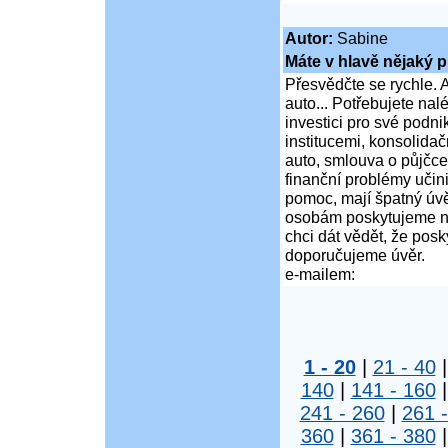
Autor:
Sabine
Máte v hlavě nějaký p
Přesvědčte se rychle. A
auto... Potřebujete na
investici pro své podni
institucemi, konsolidač
auto, smlouva o půjčce
finanční problémy učini
pomoc, mají špatný úvě
osobám poskytujeme ní
chci dát vědět, že po
doporučujeme úvěr.
e-mailem:
1 - 20
|
21 - 40
140
|
141 - 160
241 - 260
|
261 
360
|
361 - 380