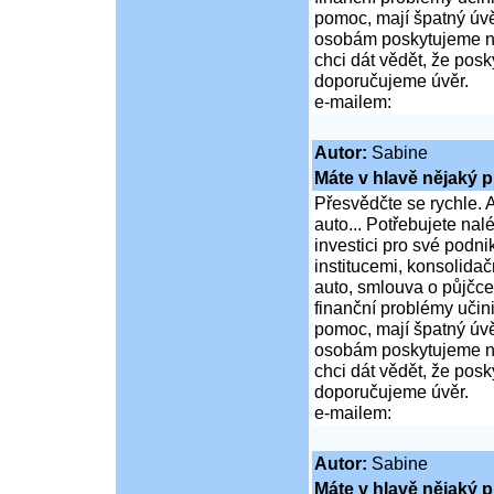
pomoc, mají špatný úvě
osobám poskytujeme ní
chci dát vědět, že po
doporučujeme úvěr.
e-mailem:
Autor:
Sabine
Máte v hlavě nějaký p
Přesvědčte se rychle. A
auto... Potřebujete na
investici pro své podni
institucemi, konsolidač
auto, smlouva o půjčce
finanční problémy učini
pomoc, mají špatný úvě
osobám poskytujeme ní
chci dát vědět, že po
doporučujeme úvěr.
e-mailem:
Autor:
Sabine
Máte v hlavě nějaký p