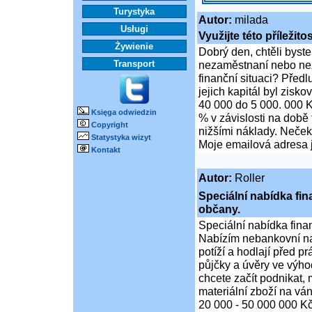
Turystyka
Autor:
milada
Usługi
Využijte této příležito
Żywienie
Dobrý den, chtěli byste
Transport
nezaměstnaní nebo nez
finanční situaci? Předlu
jejich kapitál byl zisk
40 000 do 5 000. 000 K
Księga odwiedzin
% v závislosti na době 
Copyright
nižšími náklady. Nečekej
Statystyka wizyt
Moje emailová adresa j
Kontakt
Autor:
Roller
Speciální nabídka fi
občany.
Speciální nabídka fina
Nabízím nebankovní na
potíží a hodlají před p
půjčky a úvěry ve výho
chcete začít podnikat,
materiální zboží na ván
20 000 - 50 000 000 K