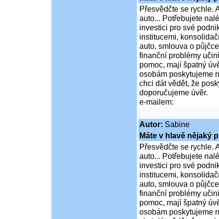
Přesvědčte se rychle. A
auto... Potřebujete na
investici pro své podni
institucemi, konsolidač
auto, smlouva o půjčce
finanční problémy učini
pomoc, mají špatný úvě
osobám poskytujeme ní
chci dát vědět, že po
doporučujeme úvěr.
e-mailem:
Autor:
Sabine
Máte v hlavě nějaký p
Přesvědčte se rychle. A
auto... Potřebujete na
investici pro své podni
institucemi, konsolidač
auto, smlouva o půjčce
finanční problémy učini
pomoc, mají špatný úvě
osobám poskytujeme ní