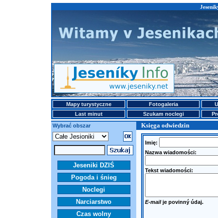
Jesenik
Mapy turystyczne
Fotogaleria
U
Last minut
Szukam noclegi
Pr
Księga odwiedzin
Wybrać obszar
Imię:
Nazwa wiadomości:
Jeseniki DZIŚ
Tekst wiadomości:
Pogoda i śnieg
Noclegi
Narciarstwo
E-mail
je povinný údaj.
Czas wolny