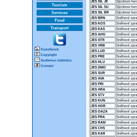
JES SIL JE
Sjízdnost hor
Tourism
JES SIL SU
Sjízdnost hor
Services
JES SIL BR
Sjízdnost hor
JES BRN
Sněhové zprav
Food
JES KOS
Sněhové zprav
Transport
JES KAS
Sněhové zpra
JES AHO
Sněhové zpra
JES STR
Sněhové zprav
JES VRB
Sněhové zpra
Guestbook
JES LUD
Sněhové zpra
Copyright
JES PRE
Sněhové zpra
Audience statistics
JES HLU
Sněhové zpra
Contact
JES DMO
Sněhové zprav
JES SUR
Sněhové zpra
JES AVA
Sněhové zpra
JES PRI
Sněhové zprav
JES HRA
Sněhové zpra
JES STV
Sněhové zpra
JES KUN
Sněhové zpra
JES HOR
Sněhové zprav
JES OAZA
Sněhové zpra
JES PRA
Sněhové zpra
JES RAM
Sněhové zpr
JES CHS
Sněhové zpra
JES KAR
Sněhové zpra