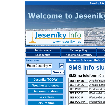
Jeseniky Info 
Tourist maps
Picture gallery
Ce
Last minute
Accommod. advertis.
Jeseniky Info - mobilní sl
Select area
SMS Info sl
SMS na telefonní čí
Jeseniky TODAY
JES TEP JE
Aktuální hodn
JES TEP LO
Aktuální hod
Weather and snow
JES POC
Předpověď p
Accommodation
JES POC D
Předpověď p
Ski centres
JES POC P
Předpověď p
JES POC PP
Předpověď p
Leisure time