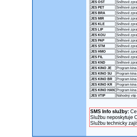
JES OST
Sněhové zpra
JES PET
Sněhové zpra
JES BRA
Sněhové zpra
JES MIR
Sněhové zprav
JES KLE
Sněhové zprav
JES LIP
Sněhové zpra
JES KOU
Sněhové zpra
JES PAP
Sněhové zpra
JES STM
Sněhové zpra
JES HMO
Sněhové zpra
JES FIL
Sněhové zprav
JES KND
Sněhové zpra
JES KINO JE
Program kina
JES KINO SU
Program kina
JES KINO BR
Program kina 
JES KINO KR
Program kina 
JES KINO HAN
Program kina
JES VTIP
Náhodný vtip
SMS Info služby:
Cen
Službu neposkytuje O
Službu technicky zaj