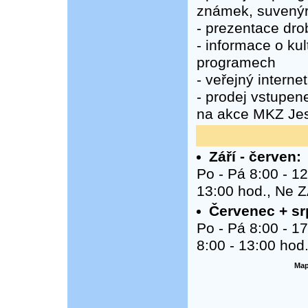
známek, suvenýrů
- prezentace dr
- informace o ku
programech
- veřejný internet
- prodej vstupen
na akce MKZ Je
Září - červen:
Po - Pá 8:00 - 12
13:00 hod., Ne
Červenec + sr
Po - Pá 8:00 - 17
8:00 - 13:00 hod
Map