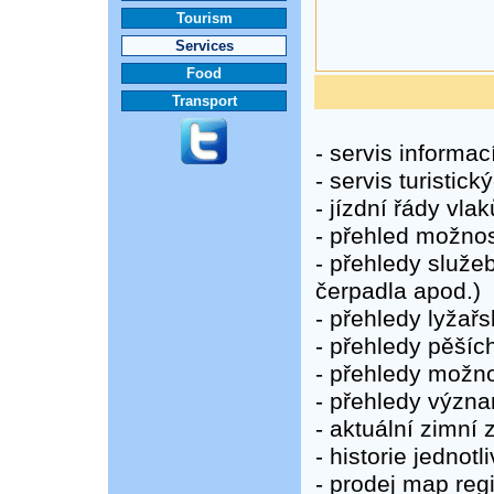
Tourism
Services
Food
Transport
- servis informac
- servis turistic
- jízdní řády vla
- přehled možnos
- přehledy služe
čerpadla apod.)
- přehledy lyžař
- přehledy pěšíc
- přehledy možno
- přehledy význ
- aktuální zimní
- historie jednot
- prodej map regi