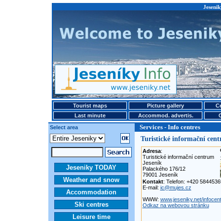
Jesenik
Tourist maps
Picture gallery
Ce
Last minute
Accommod. advertis.
Services - Info centres
Select area
Turistické informační cen
Adresa
:
Turistické informační centrum
Jeseník
Jeseniky TODAY
Palackého 176/12
79001 Jeseník
Weather and snow
Kontakt
: Telefon: +420 584453
E-mail:
ic@mujes.cz
Accommodation
WWW:
www.jeseniky.net/infocen
Ski centres
Odkaz na webovou stránku
Leisure time