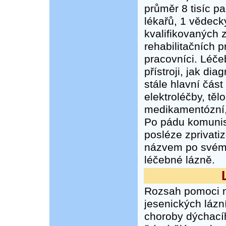
průměr 8 tisíc p
lékařů, 1 vědeck
kvalifikovaných z
rehabilitačních p
pracovníci. Léč
přístroji, jak di
stále hlavní část
elektroléčby, těl
medikamentózní,
Po pádu komunist
posléze zprivati
názvem po svém 
léčebné lázně.
Rozsah pomoci 
jesenických lázní
choroby dýchacíh