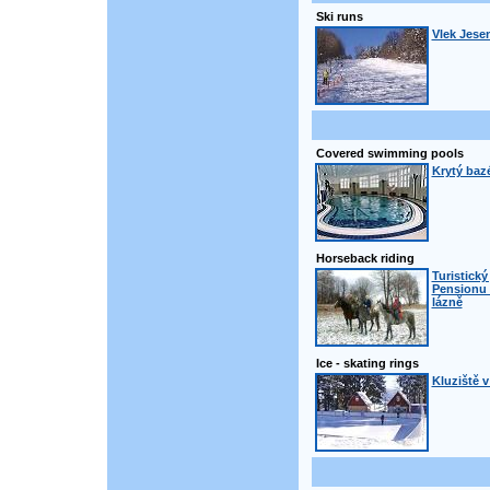
Ski runs
Vlek Jese
Covered swimming pools
Krytý bazé
Horseback riding
Turistický
Pensionu 
lázně
Ice - skating rings
Kluziště v