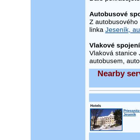
Autobusové spo
Z autobusového n
linka
Jeseník, au
Vlakové spojení
Vlaková stanice 
autobusem, auto
Nearby serv
Hotels
Priessnitz
Jeseník