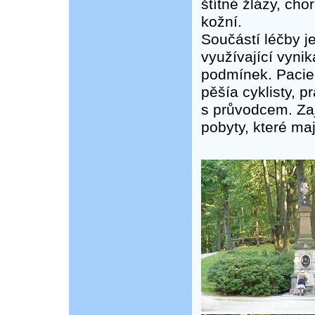
štítné žlázy, ch
kožní.
Součástí léčby j
využívající vynik
podmínek. Pacie
pěšía cyklisty, p
s průvodcem. Za
pobyty, které maj