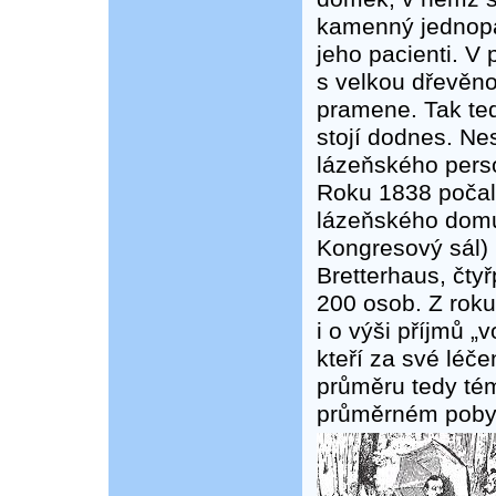
kamenný jednopa
jeho pacienti. V 
s velkou dřevěno
pramene. Tak ted
stojí dodnes. Ne
lázeňského pers
Roku 1838 počal 
lázeňského domu
Kongresový sál) 
Bretterhaus, čty
200 osob. Z rok
i o výši příjmů „
kteří za své léčen
průměru tedy tém
průměrném pobyt