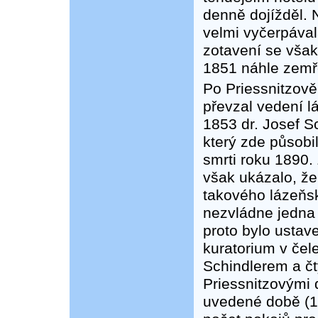
denně dojížděl. 
velmi vyčerpáva
zotavení se však 
1851 náhle zemř
Po Priessnitzově
převzal vedení lá
1853 dr. Josef Sc
který zde působi
smrti roku 1890.
však ukázalo, že
takového lázeňs
nezvládne jedna
proto bylo ustav
kuratorium v čele
Schindlerem a čt
Priessnitzovými 
uvedené době (1