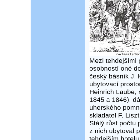
Mezi tehdejšími
osobností oné d
český básník J. 
ubytovací prost
Heinrich Laube, r
1845 a 1846), dá
uherského pomní
skladatel F. Liszt
Stálý růst počtu 
z nich ubytoval p
tehdejším hotelu