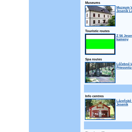
Museums
Muzeum Vi
Jeseník L
Touristic routes
Z 56 Jesen
kameny
Spa routes
Léčebné l
Priessnitz
Info centres
Lázeňské 
Jeseník