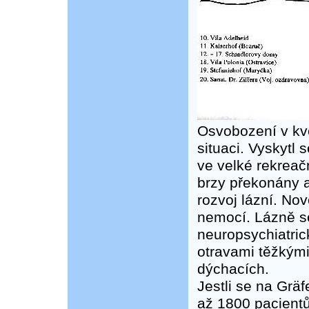
Osvobození v kvě
situaci. Vyskytl
ve velké rekreač
brzy překonány a
rozvoj lázní. No
nemocí. Lázně s
neuropsychiatric
otravami těžkým
dýchacích.
Jestli se na Grä
až 1800 pacientů