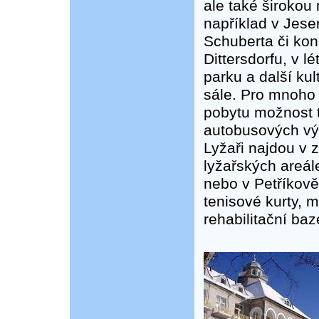
ale také širokou
například v Jese
Schuberta či konc
Dittersdorfu, v 
parku a další ku
sále. Pro mnoho
pobytu možnost tu
autobusových výl
Lyžaři najdou v 
lyžařských areá
nebo v Petříkově.
tenisové kurty, m
rehabilitační baz