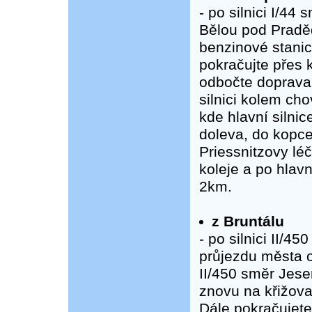
- po silnici I/4
Bělou pod Pradě
benzinové stanic
pokračujte přes 
odbočte doprava 
silnici kolem ch
kde hlavní silni
doleva, do kopce
Priessnitzovy lé
koleje a po hlavn
2km.
z Bruntálu
- po silnici II/
průjezdu města o
II/450 směr Jes
znovu na křižova
Dále pokračujet