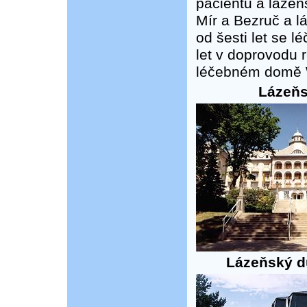
pacientů a lázeň
Mír a Bezruč a l
od šesti let se lé
let v doprovodu
léčebném domě 
Lázeňs
Lázeňský d