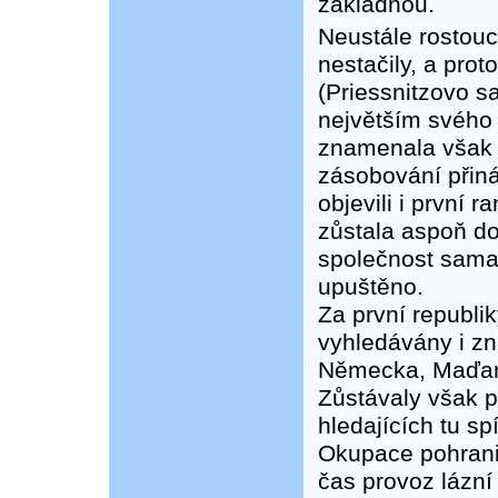
základnou.
Neustále rostouc
nestačily, a pro
(Priessnitzovo sa
největším svého 
znamenala však 
zásobování přiná
objevili i první r
zůstala aspoň do
společnost sama 
upuštěno.
Za první republik
vyhledávány i z
Německa, Maďars
Zůstávaly však 
hledajících tu sp
Okupace pohranič
čas provoz lázní