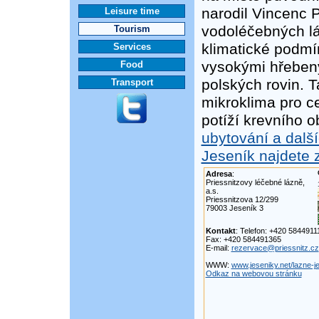
narodil Vincenc P
Leisure time
vodoléčebných lá
Tourism
klimatické podmín
Services
vysokými hřebeny
Food
polských rovin. T
Transport
mikroklima pro c
potíží krevního 
ubytování a dalš
Jeseník najdete 
Adresa
:
Priessnitzovy léčebné lázně,
a.s.
Priessnitzova 12/299
79003 Jeseník 3
Kontakt
: Telefon: +420 584491
Fax: +420 584491365
E-mail:
rezervace@priessnitz.cz
WWW:
www.jeseniky.net/lazne-j
Odkaz na webovou stránku