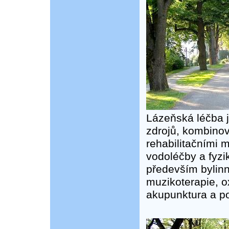
Lázeňská léčba j
zdrojů, kombino
rehabilitačními 
vodoléčby a fyzik
především bylinn
muzikoterapie, o
akupunktura a po