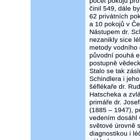
počet pokojů pro
činil 549, dále by
62 privátních po
a 10 pokojů v Če
Nástupem dr. Sc
nezanikly sice l
metody vodního d
původní pouhá e
postupně vědeck
Stalo se tak zásl
Schindlera i jeh
šéflékaře dr. Rud
Hatscheka a zvl
primáře dr. Jose
(1885 – 1947), p
vedením dosáhl 
světové úrovně 
diagnostikou i l