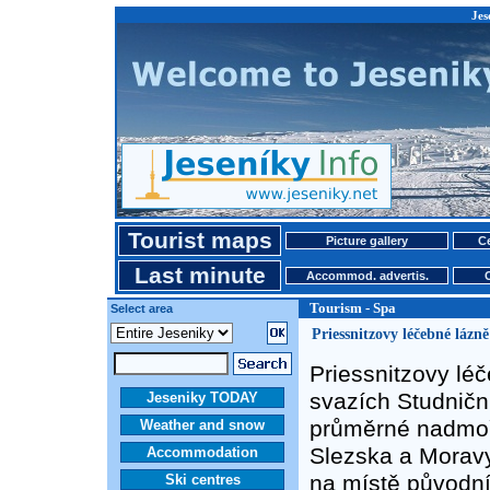
Jes
Tourist maps
Picture gallery
Ce
Last minute
Accommod. advertis.
Tourism - Spa
Select area
Priessnitzovy léčebné lázně
Priessnitzovy lé
svazích Studničn
Jeseniky TODAY
průměrné nadmoř
Weather and snow
Slezska a Moravy.
Accommodation
na místě původní
Ski centres