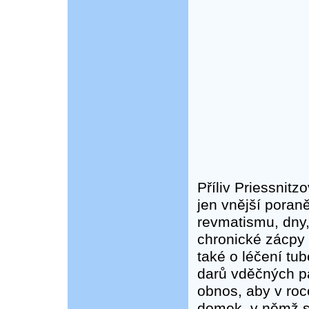
Příliv Priessnitzo
jen vnější poraně
revmatismu, dny,
chronické zácpy 
také o léčení tu
darů vděčných pa
obnos, aby v roc
domek, v němž se