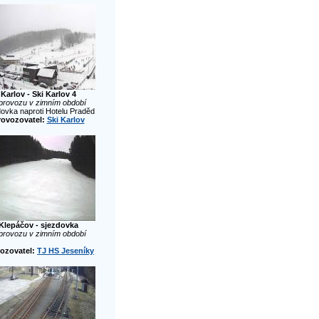
Karlov - Ski Karlov 4
provozu v zimním období
dovka naproti Hotelu Praděd
rovozovatel:
Ski Karlov
Klepáčov - sjezdovka
provozu v zimním období
ozovatel:
TJ HS Jeseníky