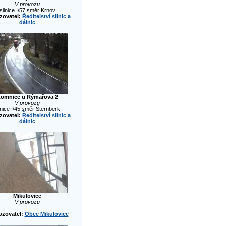
V provozu
silnice I/57 směr Krnov
zovatel:
Ředitelství silnic a
dálnic
omnice u Rýmařova 2
V provozu
lnice I/45 směr Šternberk
zovatel:
Ředitelství silnic a
dálnic
Mikulovice
V provozu
ozovatel:
Obec Mikulovice