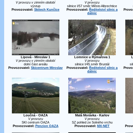
V provozu v zimním období
V provozu
výstup
silnice I/57 směr Město Albrechtice
Provozovatel:
Skitech Kunčice
Provozovatel:
Ředitelství silnic a
Provo
dálnic
Lipová - Miroslav 1
Lomnice u Rýmařova 1
L
V provozu v zimním období
V provozu
dolní část areálu
silnice I/45 směr Bruntál
si
Provozovatel:
Skicentrum Miroslav
Provozovatel:
Ředitelství silnic a
Provo
dálnic
Loučná - OAZA
Malá Morávka - Karlov
V provozu
V provozu
SKI centrum OAZA
SZ pohled ze Solného vrchu
Provozovatel:
Penzion OAZA
Provozovatel:
MX-NET
Prov