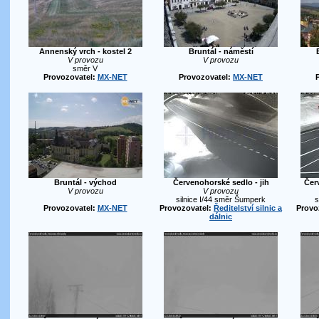
Annenský vrch - kostel 2
Bruntál - náměstí
V provozu
V provozu
směr V
Provozovatel:
MX-NET
Provozovatel:
MX-NET
Bruntál - východ
Červenohorské sedlo - jih
Čer
V provozu
V provozu
silnice I/44 směr Šumperk
s
Provozovatel:
MX-NET
Provozovatel:
Ředitelství silnic a
Provo
dálnic