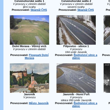
Červenohorské sedlo 1
Červenohorské sedlo 2
Č
V provozu v zimním období
V provozu v zimním období
V 
jižní svahy
severní svahy
Provozovatel:
Skiareál ČHS
Provozovatel:
Skiareál ČHS
Pr
Dolní Morava - Větrný vrch
Filipovice - silnice 1
V provozu v zimním období
V provozu
I/44 směr Jeseník
Provozovatel:
Flowpark Dolní
Provozovatel:
Ředitelství silnic a
Provo
Morava
dálnic
Javorník
Javorník - Horní Fořt
V provozu
V provozu
silnice I/60 směr Javorník
Provozovatel:
Město Javorník
Provozovatel:
Ředitelství silnic a
P
dálnic