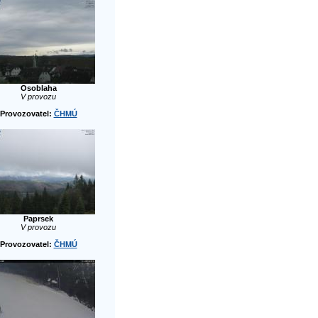
Osoblaha
V provozu
Provozovatel:
ČHMÚ
Paprsek
V provozu
Provozovatel:
ČHMÚ