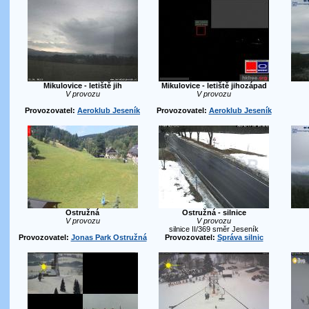
Mikulovice - letiště jih
Mikulovice - letiště jihozápad
V provozu
V provozu
Provozovatel:
Aeroklub Jeseník
Provozovatel:
Aeroklub Jeseník
Ostružná
Ostružná - silnice
V provozu
V provozu
silnice II/369 směr Jeseník
Provozovatel:
Jonas Park Ostružná
Provozovatel:
Správa silnic