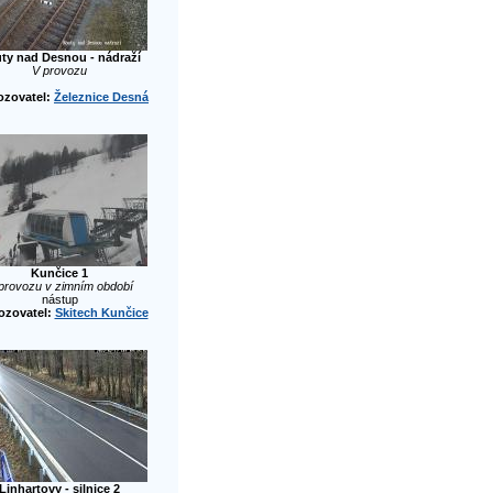
ty nad Desnou - nádraží
V provozu
ozovatel:
Železnice Desná
Kunčice 1
provozu v zimním období
nástup
ozovatel:
Skitech Kunčice
Linhartovy - silnice 2