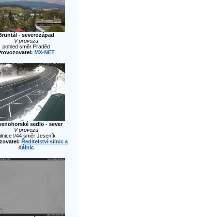
Bruntál - severozápad
V provozu
pohled směr Praděd
Provozovatel:
MX-NET
venohorské sedlo - sever
V provozu
ilnice I/44 směr Jeseník
zovatel:
Ředitelství silnic a
dálnic