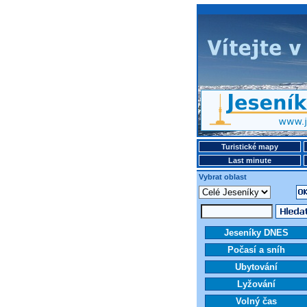
Turistické mapy
Last minute
Vybrat oblast
Jeseníky DNES
Počasí a sníh
Ubytování
Lyžování
Volný čas