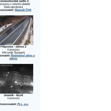
ervenohorské sedlo 3
provozu v zimním období
žlutá sjezdovka
ovozovatel:
Skiareál ČHS
Filipovice - silnice 2
V provozu
I/44 směr Šumperk
zovatel:
Ředitelství silnic a
dálnic
Jeseník - lázně
V provozu
rovozovatel:
PLL, a.s.