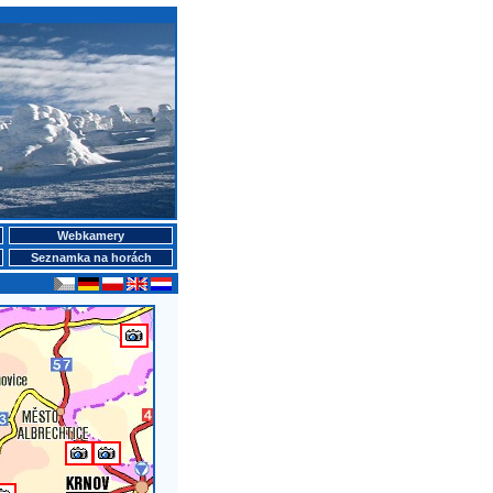
Webkamery
Seznamka na horách