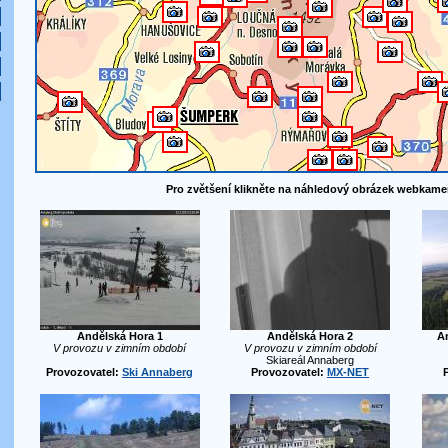
Pro zvětšení klikněte na náhledový obrázek webkame
Andělská Hora 1
Andělská Hora 2
An
V provozu v zimním období
V provozu v zimním období
Skiareál Annaberg
Provozovatel:
Ski Annaberg
Provozovatel:
MX-NET