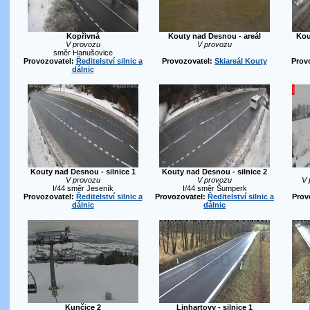
Kopřivná
Kouty nad Desnou - areál
Kou
V provozu
V provozu
směr Hanušovice
Provozovatel:
Ředitelství silnic a
Provozovatel:
Skiareál Kouty
Prov
dálnic
Kouty nad Desnou - silnice 1
Kouty nad Desnou - silnice 2
V provozu
V provozu
V 
I/44 směr Jeseník
I/44 směr Šumperk
Provozovatel:
Ředitelství silnic a
Provozovatel:
Ředitelství silnic a
Prov
dálnic
dálnic
Kunčice 2
Linhartovy - silnice 1