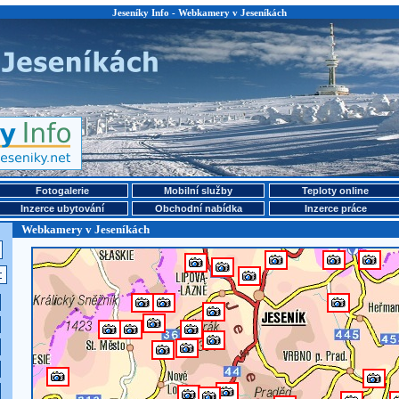
Jeseníky Info - Webkamery v Jeseníkách
Fotogalerie
Mobilní služby
Teploty online
Inzerce ubytování
Obchodní nabídka
Inzerce práce
Webkamery v Jeseníkách