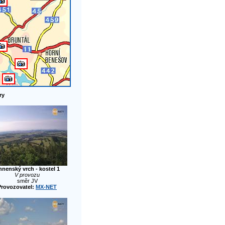
ry
nenský vrch - kostel 1
V provozu
směr JV
Provozovatel:
MX-NET