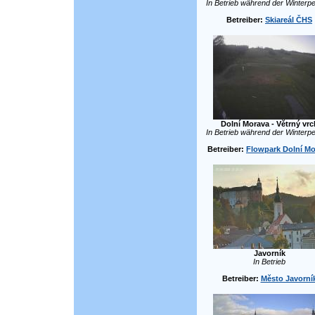
In Betrieb während der Winterpe
Betreiber:
Skiareál ČHS
Dolní Morava - Větrný vrc
In Betrieb während der Winterpe
Betreiber:
Flowpark Dolní Mo
Javorník
In Betrieb
Betreiber:
Město Javorní