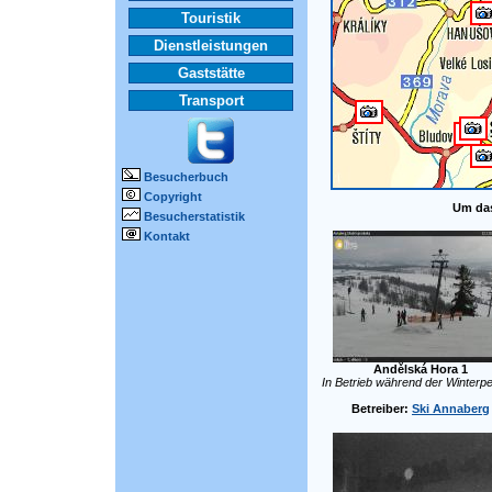
Touristik
Dienstleistungen
Gaststätte
Transport
Besucherbuch
Copyright
Um das
Besucherstatistik
Kontakt
Andělská Hora 1
In Betrieb während der Winterpe
Betreiber:
Ski Annaberg