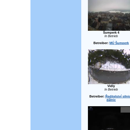
Šumperk 4
In Betrieb
Betreiber:
MÚ Šumperk
Vidly
In Betrieb
Betreiber:
Ředitelství silni
dálnic