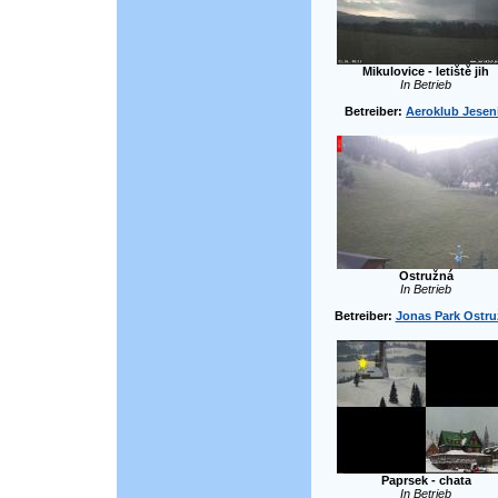
Mikulovice - letiště jih
In Betrieb
Betreiber:
Aeroklub Jesen
Ostružná
In Betrieb
Betreiber:
Jonas Park Ostr
Paprsek - chata
In Betrieb