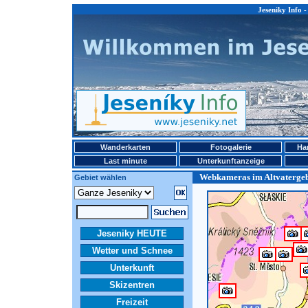
Jeseniky Info 
Wanderkarten
Fotogalerie
Ha
Last minute
Unterkunftanzeige
Webkameras im Altvaterge
Gebiet wählen
Jeseniky HEUTE
Wetter und Schnee
Unterkunft
Skizentren
Freizeit