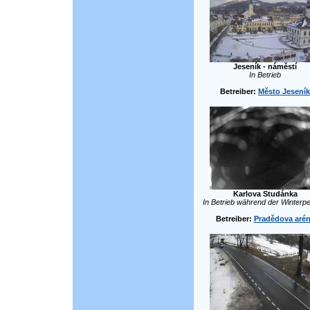
Jeseník - náměstí
In Betrieb
Betreiber:
Město Jeseník
Karlova Studánka
In Betrieb während der Winterpe
Betreiber:
Pradědova aré