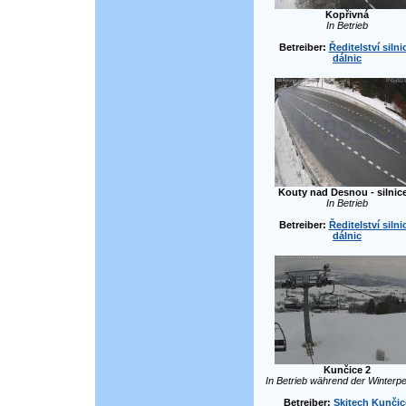
Kopřivná
In Betrieb
Betreiber:
Ředitelství silni
dálnic
Kouty nad Desnou - silnic
In Betrieb
Betreiber:
Ředitelství silni
dálnic
Kunčice 2
In Betrieb während der Winterpe
Betreiber:
Skitech Kunčic