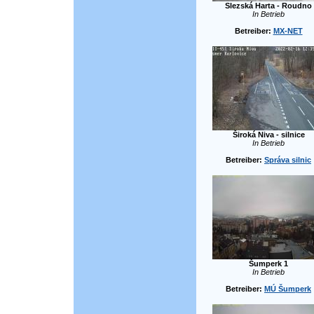
Slezská Harta - Roudno
In Betrieb
Betreiber:
MX-NET
Široká Niva - silnice
In Betrieb
Betreiber:
Správa silnic
Šumperk 1
In Betrieb
Betreiber:
MÚ Šumperk