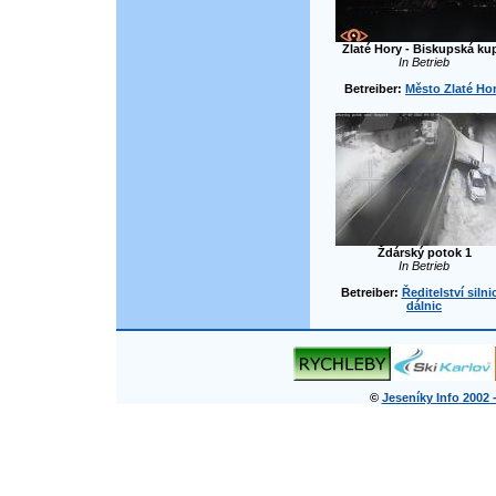
Zlaté Hory - Biskupská ku
In Betrieb
Betreiber:
Město Zlaté Ho
Ždárský potok 1
In Betrieb
Betreiber:
Ředitelství silni
dálnic
©
Jeseníky Info 2002 