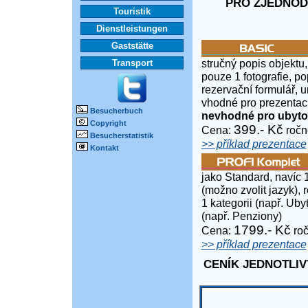
PRO ZJEDNOD
Touristik
Dienstleistungen
Gaststätte
stručný popis objektu,
Transport
pouze 1 fotografie, po
rezervační formulář, 
vhodné pro prezentaci
Besucherbuch
nevhodné pro ubyto
Copyright
399.- Kč
Cena:
ročn
Besucherstatistik
>> příklad prezentace
Kontakt
jako Standard, navíc 
(možno zvolit jazyk), 
1 kategorii (např. Uby
(např. Penziony)
1799.- Kč
Cena:
roč
>> příklad prezentace
CENÍK JEDNOTLIV