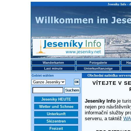
Jeseniky Info - 
Wanderkarten
Fotogalerie
Ha
Last minute
Unterkunftanzeige
Obchodní nabídka serveru 
Gebiet wählen
VÍTEJTE V S
Jeseniky HEUTE
Jeseníky Info
je turi
nejen pro návštěvní
Wetter und Schnee
informační služby p
Unterkunft
serveru, a taktéž
WAP
Skizentren
Freizeit