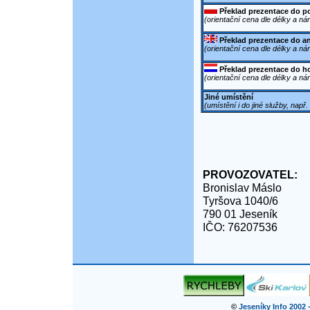
Překlad prezentace do p
(orientační cena dle délky a ná
Překlad prezentace do a
(orientační cena dle délky a ná
Překlad prezentace do h
(orientační cena dle délky a ná
Jiné umístění
(umístění i do jiné služby, např
PROVOZOVATEL:
Bronislav Máslo
Tyršova 1040/6
790 01 Jeseník
IČO: 76207536
©
Jeseníky Info 2002 