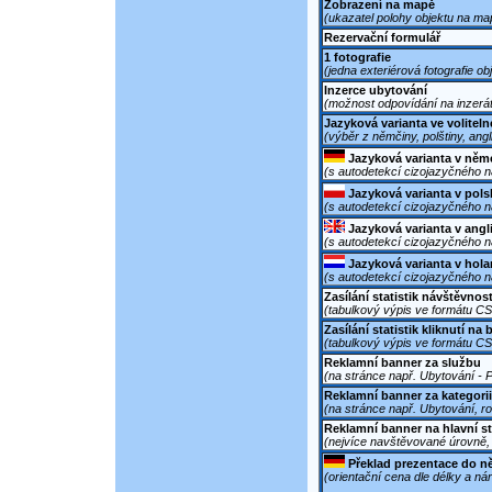
Zobrazení na mapě
(ukazatel polohy objektu na ma
Rezervační formulář
1 fotografie
(jedna exteriérová fotografie ob
Inzerce ubytování
(možnost odpovídání na inzerát
Jazyková varianta ve volitel
(výběr z němčiny, polštiny, angl
Jazyková varianta v něm
(s autodetekcí cizojazyčného 
Jazyková varianta v pol
(s autodetekcí cizojazyčného 
Jazyková varianta v angl
(s autodetekcí cizojazyčného 
Jazyková varianta v hol
(s autodetekcí cizojazyčného 
Zasílání statistik návštěvnos
(tabulkový výpis ve formátu C
Zasílání statistik kliknutí na
(tabulkový výpis ve formátu C
Reklamní banner za službu
(na stránce např. Ubytování - P
Reklamní banner za kategorii
(na stránce např. Ubytování, ro
Reklamní banner na hlavní s
(nejvíce navštěvované úrovně, 
Překlad prezentace do n
(orientační cena dle délky a ná