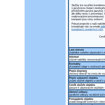
Služby lze na přání kombinova
s jazykovou mutací neobsahuj
příslušného jazyka (jazyků).
dle délky textu v prezentaci.
realizovanými prezentacemi,
kampaní jsou ceny smluvní.
Pokud projevíte o naši nabíd
kontaktujte nás na emailu
inf
kontaktech uvedených níže
.
Ceník
Last minute
(nabídka volného ubytování s m
Infotext
(různé nabídky nesouvisejících
Kontakty
(kontaktní údaje s možností akt
Popis dopravy
(textový itinerář na cestu do vo
Popis vybavení objektu
(výpis služeb objektu a okolí s
Ceník služeb objektu
(pouze k ubytovacím službám -
Aktivní odkazy
(grafické odkazy na blízké lyžová
Fotogalerie objektu
(sada fotografií externích i inter