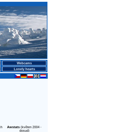
Webcams
Lonely hearts
ch
Awstats
(květen 2004 -
dosud)