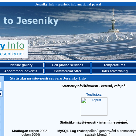
Jeseniky Info - touristic informational portal
Picture gallery
Cell phone services
Temperatures
Accommod. advertis.
Commercial offer
Jobs advertising
Statistika návštěvnosti serveru Jeseníky Info
Statistiky návštěvnosti - externí, veřejné:
Toplist.cz
Statistiky návštěvnosti - interní, neveřejné:
Modlogan
(srpen 2002 -
MySQL Log
(zabezpečení, generování automatický
duben 2004)
statistik klientům)