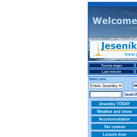
Tourist maps
Last minute
Select area
Jeseniky TODAY
Weather and snow
Accommodation
Ski centres
Leisure time