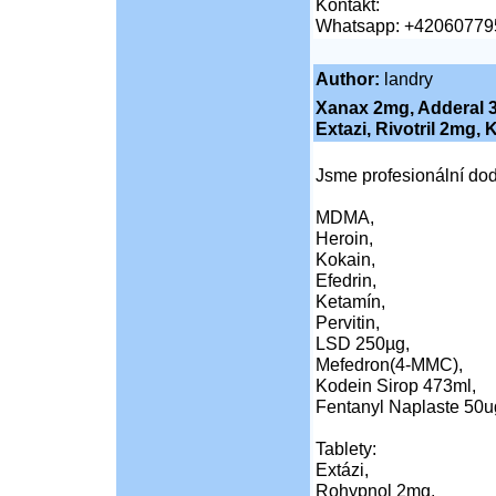
Kontakt:
Whatsapp: +42060779
Author:
landry
Xanax 2mg, Adderal 
Extazi, Rivotril 2mg,
Jsme profesionální dod
MDMA,
Heroin,
Kokain,
Efedrin,
Ketamín,
Pervitin,
LSD 250µg,
Mefedron(4-MMC),
Kodein Sirop 473ml,
Fentanyl Naplaste 50ug
Tablety:
Extázi,
Rohypnol 2mg,