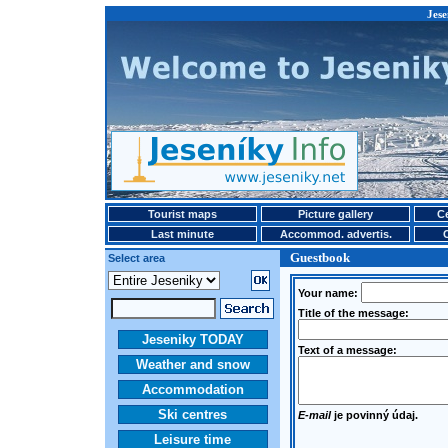
Jese
Tourist maps
Picture gallery
Ce
Last minute
Accommod. advertis.
Guestbook
Select area
Your name:
Title of the message:
Jeseniky TODAY
Text of a message:
Weather and snow
Accommodation
Ski centres
E-mail
je povinný údaj.
Leisure time