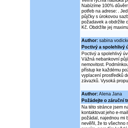
Velmi rychlá nabídka pů
Nabízíme 100% důvěrné
potřeb na adrese: . Jed
půjčky s úrokovou saz
požadavek a obdržíte 
Kč. Obdržíte jej maxim
Author:
sabina vodick
Poctivý a spolehlivý 
Poctivý a spolehlivý úv
Vážná nebankovní půjč
nemovitost. Podmínkou 
přístup ke každému pož
vyplacení prostředků d
závazků. Vysoká propus
Author:
Alena Jana
Požádejte o záruční t
Na této stránce jsem n
kontaktovat jeho e-mai
požádal, najednou mi b
nevěřil, že to všechno