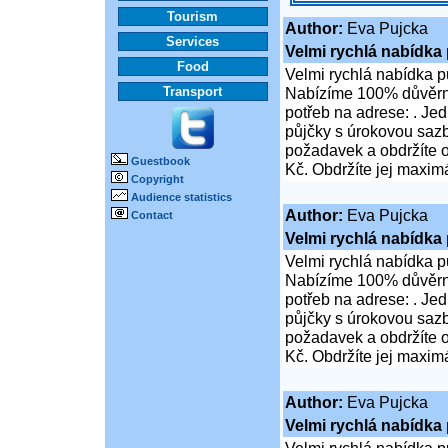
Tourism
Author:
Eva Pujcka
Services
Velmi rychlá nabídka 
Food
Velmi rychlá nabídka pů
Transport
Nabízíme 100% důvěrné
potřeb na adrese: . Jed
půjčky s úrokovou saz
požadavek a obdržíte 
Guestbook
Kč. Obdržíte jej maxim
Copyright
Audience statistics
Author:
Eva Pujcka
Contact
Velmi rychlá nabídka 
Velmi rychlá nabídka pů
Nabízíme 100% důvěrné
potřeb na adrese: . Jed
půjčky s úrokovou saz
požadavek a obdržíte 
Kč. Obdržíte jej maxim
Author:
Eva Pujcka
Velmi rychlá nabídka 