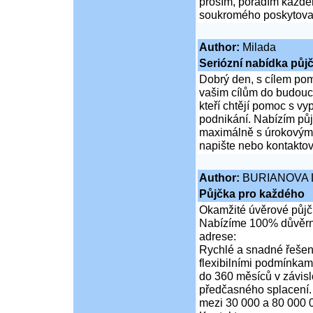
prosím, poradím každém
soukromého poskytovate
Author:
Milada
Seriózní nabídka půj
Dobrý den, s cílem pomo
vašim cílům do budouc
kteří chtějí pomoc s vy
podnikání. Nabízím půj
maximálně s úrokovými
napište nebo kontakto
Author:
BURIANOVA 
Půjčka pro každého
Okamžité úvěrové půjčk
Nabízíme 100% důvěrné
adrese:
Rychlé a snadné řešení
flexibilními podmínkam
do 360 měsíců v závis
předčasného splacení.
mezi 30 000 a 80 000 