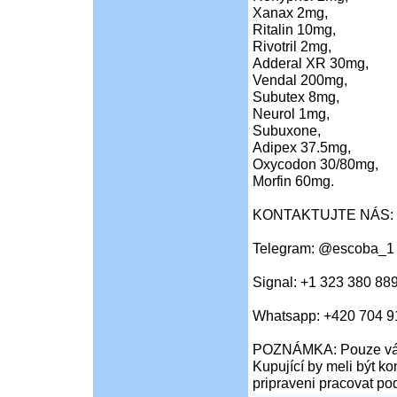
Xanax 2mg,
Ritalin 10mg,
Rivotril 2mg,
Adderal XR 30m
Vendal 200mg,
Subutex 8mg,
Neurol 1mg,
Subuxone,
Adipex 37.5mg,
Oxycodon 30/80mg,
Morfin 60mg.
KONTAKTUJTE NÁS:
Telegram: @escoba_1
Signal: +1 323 380 88
Whatsapp: +420 704 9
POZNÁMKA: Pouze váž
Kupující by meli být ko
pripraveni pracovat po