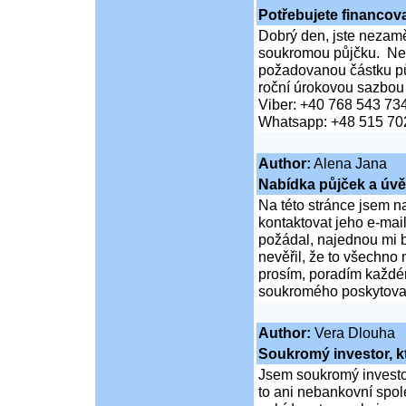
Potřebujete financova
Dobrý den, jste nezaměs
soukromou půjčku. Neč
požadovanou částku pů
roční úrokovou sazbou
Viber: +40 768 543 73
Whatsapp: +48 515 70
Author:
Alena Jana
Nabídka půjček a úvě
Na této stránce jsem n
kontaktovat jeho e-mai
požádal, najednou mi b
nevěřil, že to všechno
prosím, poradím každém
soukromého poskytovate
Author:
Vera Dlouha
Soukromý investor, k
Jsem soukromý investor
to ani nebankovní spol