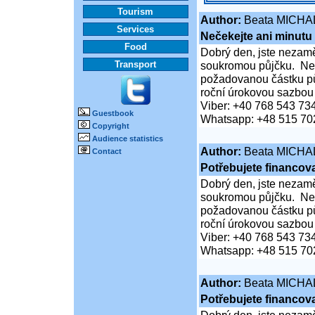
Tourism
Author:
Beata MICHA
Services
Nečekejte ani minutu
Food
Dobrý den, jste nezaměs
Transport
soukromou půjčku. Neč
požadovanou částku pů
roční úrokovou sazbou
Viber: +40 768 543 73
Guestbook
Whatsapp: +48 515 70
Copyright
Audience statistics
Author:
Beata MICHA
Contact
Potřebujete financova
Dobrý den, jste nezaměs
soukromou půjčku. Neč
požadovanou částku pů
roční úrokovou sazbou
Viber: +40 768 543 73
Whatsapp: +48 515 70
Author:
Beata MICHA
Potřebujete financova