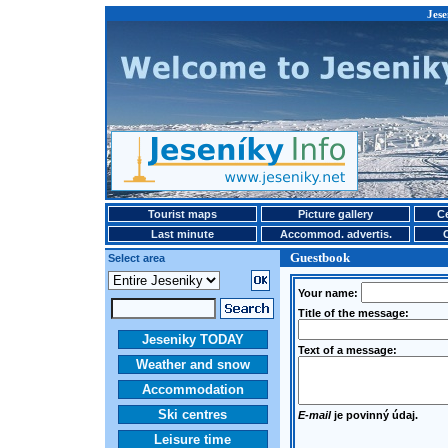
Jese
Tourist maps
Picture gallery
Ce
Last minute
Accommod. advertis.
Guestbook
Select area
Your name:
Title of the message:
Jeseniky TODAY
Text of a message:
Weather and snow
Accommodation
Ski centres
E-mail
je povinný údaj.
Leisure time