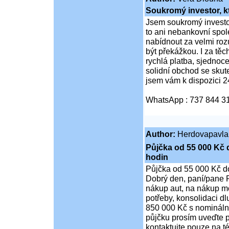
Soukromý investor, k
Jsem soukromý investor
to ani nebankovní spol
nabídnout za velmi ro
být překážkou. I za tě
rychlá platba, sjednoc
solidní obchod se sku
jsem vám k dispozici 2
WhatsApp : 737 844 3
Author:
Herdovapavla
Půjčka od 55 000 Kč 
hodin
Půjčka od 55 000 Kč d
Dobrý den, paní/pane P
nákup aut, na nákup mo
potřeby, konsolidaci d
850 000 Kč s nominální
půjčku prosím uveďte p
kontaktujte pouze na t