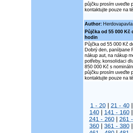
půjčku prosím uveďte p
kontaktujte pouze na t
Author:
Herdovapavla
Půjčka od 55 000 Kč 
hodin
Půjčka od 55 000 Kč d
Dobrý den, paní/pane P
nákup aut, na nákup mo
potřeby, konsolidaci d
850 000 Kč s nominální
půjčku prosím uveďte p
kontaktujte pouze na t
1 - 20
|
21 - 40
140
|
141 - 160
241 - 260
|
261 
360
|
361 - 380
461 - 480
|
481 