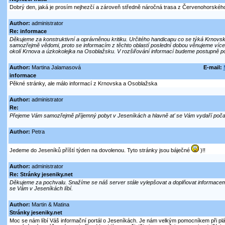
Dobrý den, jaká je prosím nejhezčí a zároveň středně náročná trasa z Červenohorského 
Author:
administrator
Re: informace
Děkujeme za konstruktivní a oprávněnou kritiku. Určitého handicapu co se týká Krnovs
samozřejmě vědomi, proto se informacím z těchto oblastí poslední dobou věnujeme více 
okolí Krnova a úzkokolejka na Osoblažsku. V rozšiřování informací budeme postupně p
Author:
Martina Jalamasová
E-mail:
informace
Pěkné stránky, ale málo informací z Krnovska a Osoblažska
Author:
administrator
Re:
Přejeme Vám samozřejmě příjemný pobyt v Jeseníkách a hlavně ať se Vám vydaří poča
Author:
Petra
Jedeme do Jeseníků příští týden na dovolenou. Tyto stránky jsou báječné
)!!
Author:
administrator
Re: Stránky jeseniky.net
Děkujeme za pochvalu. Snažíme se náš server stále vylepšovat a doplňovat informacemi s
se Vám v Jeseníkách líbí.
Author:
Martin & Matina
Stránky jeseniky.net
Moc se nám líbí Váš informační portál o Jeseníkách. Je nám velkým pomocníkem při plá