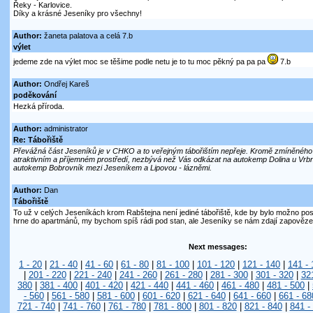
Řeky - Karlovice.
Díky a krásné Jeseníky pro všechny!
Author:
žaneta palatova a celá 7.b
výlet
jedeme zde na výlet moc se těšime podle netu je to tu moc pěkný pa pa pa
7.b
Author:
Ondřej Kareš
poděkování
Hezká příroda.
Author:
administrator
Re: Tábořiště
Převážná část Jeseníků je v CHKO a to veřejným tábořištím nepřeje. Kromě zmíněného R
atraktivním a příjemném prostředí, nezbývá než Vás odkázat na autokemp Dolina u Vr
autokemp Bobrovník mezi Jeseníkem a Lipovou - lázněmi.
Author:
Dan
Tábořiště
To už v celých Jeseníkách krom Rabštejna není jediné tábořiště, kde by bylo možno po
hrne do apartmánů, my bychom spíš rádi pod stan, ale Jeseníky se nám zdají zapovězen
Next messages:
1 - 20
|
21 - 40
|
41 - 60
|
61 - 80
|
81 - 100
|
101 - 120
|
121 - 140
|
141 - 
|
201 - 220
|
221 - 240
|
241 - 260
|
261 - 280
|
281 - 300
|
301 - 320
|
32
380
|
381 - 400
|
401 - 420
|
421 - 440
|
441 - 460
|
461 - 480
|
481 - 500
|
- 560
|
561 - 580
|
581 - 600
|
601 - 620
|
621 - 640
|
641 - 660
|
661 - 68
721 - 740
|
741 - 760
|
761 - 780
|
781 - 800
|
801 - 820
|
821 - 840
|
841 -