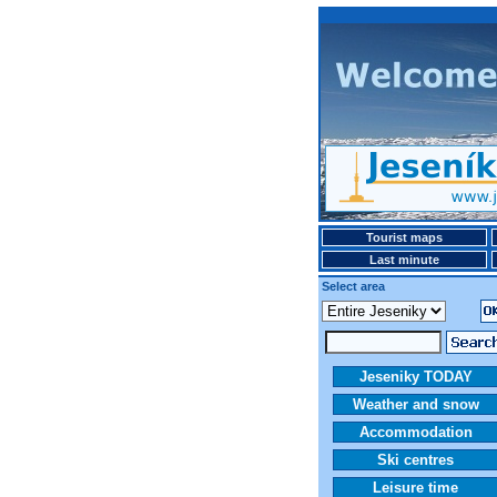
Tourist maps
Last minute
Select area
Jeseniky TODAY
Weather and snow
Accommodation
Ski centres
Leisure time