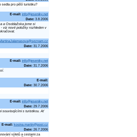
sedla pro pěší turistiku?
E-mail:
info@jeseniky.net
Date:
3.8.2006
ka a Osoblažska jsme si
- viz nové položky rozhleden v
okračovat.
MartinaJalamasova@seznam.cz
Date:
31.7.2006
E-mail:
info@jeseniky.net
Date:
31.7.2006
sí.
E-mail:
Date:
30.7.2006
E-mail:
info@jeseniky.net
Date:
29.7.2006
ouvisejícími s turistikou. Ať
E-mail:
kosina.martin@post.cz
Date:
26.7.2006
nování výletů a cestami za