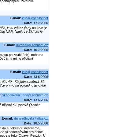
pokojených uživatelů.
E-mail:
info@jeseniky.net
Date:
17.7.2006
d, je tu zákaz jízdy na kole (v
mimo NPR. Např. ze Skřítku je
E-mail:
jirivasak@seznam.cz
Date:
16.7.2006
m trasu po značkách), nebo se
Ovčárny mimo oficiální
E-mail:
info@jeseniky.net
Date:
13.6.2006
děti 40.- Kč jednosměrná, 80.-
? je přímo na pokladnu lanovky.
:
Skacelikova.Jana@seznam.cz
Date:
13.6.2006
 nějaké skupinové jízdné? -
E-mail:
dansedlacek@atlas.cz
Date:
18.5.2006
 se do autokempu nehrneme.
jemce si nenechávám pro sebe:
louce u řeky Opavy. Penzion U