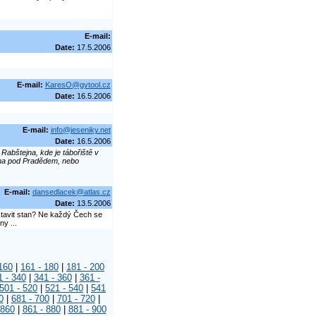
E-mail:
Date:
17.5.2006
E-mail:
KaresO@gytool.cz
Date:
16.5.2006
E-mail:
info@jeseniky.net
Date:
16.5.2006
abštejna, kde je tábořiště v
bna pod Pradědem, nebo
E-mail:
dansedlacek@atlas.cz
Date:
13.5.2006
stavit stan? Ne každý Čech se
y ...
160
|
161 - 180
|
181 - 200
1 - 340
|
341 - 360
|
361 -
501 - 520
|
521 - 540
|
541
0
|
681 - 700
|
701 - 720
|
 860
|
861 - 880
|
881 - 900