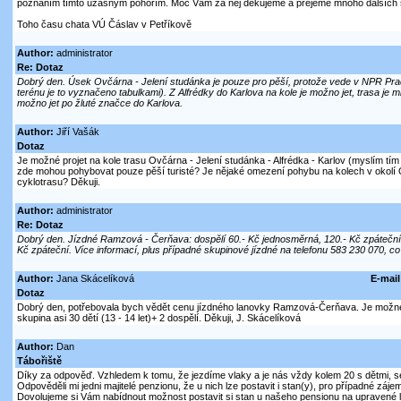
poznáním tímto úžasným pohořím. Moc Vám za něj děkujeme a přejeme mnoho dalších s
Toho času chata VÚ Čáslav v Petříkově
Author:
administrator
Re: Dotaz
Dobrý den. Úsek Ovčárna - Jelení studánka je pouze pro pěší, protože vede v NPR Pradě
terénu je to vyznačeno tabulkami). Z Alfrédky do Karlova na kole je možno jet, trasa je 
možno jet po žluté značce do Karlova.
Author:
Jiří Vašák
Dotaz
Je možné projet na kole trasu Ovčárna - Jelení studánka - Alfrédka - Karlov (myslím tí
zde mohou pohybovat pouze pěší turisté? Je nějaké omezení pohybu na kolech v okolí 
cyklotrasu? Děkuji.
Author:
administrator
Re: Dotaz
Dobrý den. Jízdné Ramzová - Čerňava: dospělí 60.- Kč jednosměrná, 120.- Kč zpáteční, 
Kč zpáteční. Více informací, plus případné skupinové jízdné na telefonu 583 230 070, co
Author:
Jana Skácelíková
E-mail
Dotaz
Dobrý den, potřebovala bych vědět cenu jízdného lanovky Ramzová-Čerňava. Je možné
skupina asi 30 dětí (13 - 14 let)+ 2 dospělí. Děkuji, J. Skácelíková
Author:
Dan
Tábořiště
Díky za odpověď. Vzhledem k tomu, že jezdíme vlaky a je nás vždy kolem 20 s dětmi,
Odpověděli mi jedni majitelé penzionu, že u nich lze postavit i stan(y), pro případné zá
Dovolujeme si Vám nabídnout možnost postavit si stan u našeho pensionu na upravené 