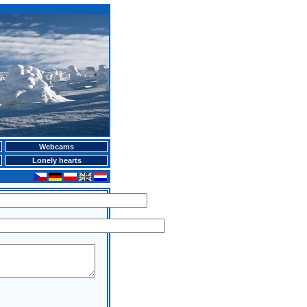
Webcams
Lonely hearts