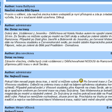
Author:
Ivana Bušfyová
Naučná stezka Bílá Opava
Prosím o sdělení, zda naučná stezka kolem vodopádů je nyní přístupná a zda je zvladatel
vyčetla, že je v současné době uzavřena. Děkuji .
Author:
administrator
Re: Dotaz na trasy
Dobrý den. Vzdálenost z Jeseníku - Dětřichova od Hotelu Nodus autem ke spodní stani
16 km. Ze Šeráku se můžete vydat po modré na Obří skály a odtud po zelené údolím V
Ramzovou. Případně po žluté přes Javořík a Bobrovník do Jeseníku, po červené hřebe
dále na Vřesovou studánku a Červenohorské sedlo, po modré údolím Keprnického potok
Filipovic, nebo po zelené do Bělé pod Pradědem - Domašova.
Author:
jitka sevcikova
E
Dotaz na trasy
Zdravím všechny, chtěla bych znát vzdálenost z Dětřichova/hotel NODUS/ do Ramzové 
příjemnou pěší trasu v okolí Šeráku.
Author:
administrator
Re: Nejhezčí trasa
Pokud Vám nevadí popis dvou tras, z nichž si můžete vybrat
Po červené trase z Če
Vřesovou studánku. Odbočit na zelenou trasu a dojít na bájemi opředenou skalnatou h
výhledů. Případně pokračování z Vřesové studánky přes Keprník na chatu Šerák, ale to je
tip je opačným směrem po červené trase na chatu Švýcárna. Tato hřebenovka je bohatší 
magistrála po modré a následně zelené. Ze Švýcárny je možno pokračovat dále na Praděd
delší výlet. Pokud se nemůžete rozhodnout, zkuste první tip. Procházka na Vozku je
tradiční a nejvíce navštěvovaná hlavní hřebenová trasa, nabízí také méně obvyklé výhl
Author:
Miriam Vlčková
E-ma
Nejhezčí trasa