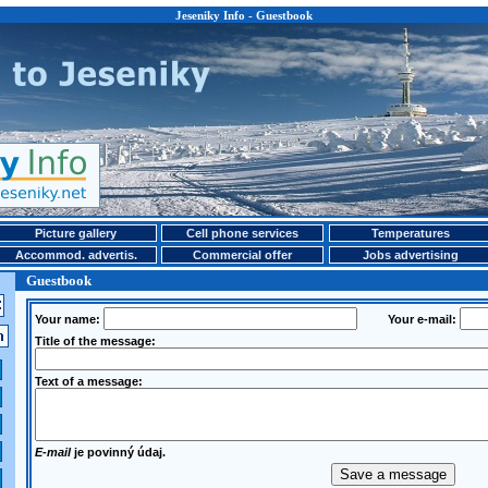
Jeseniky Info - Guestbook
Picture gallery
Cell phone services
Temperatures
Accommod. advertis.
Commercial offer
Jobs advertising
Guestbook
Your name:
Your e-mail:
Title of the message:
Text of a message:
E-mail
je povinný údaj.