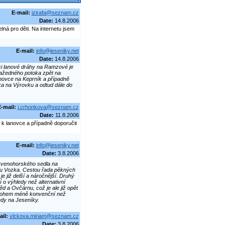
E-mail:
izirafa@seznam.cz
Date:
14.8.2006
ná pro děti. Na internetu jsem
E-mail:
info@jeseniky.net
Date:
14.8.2006
ci lanové dráhy na Ramzové je
ražedného potoka zpět na
novce na Keprník a případně
a na Výrovku a odtud dále do
-mail:
j.crhonkova@seznam.cz
Date:
11.8.2006
k lanovce a případně doporučit
E-mail:
info@jeseniky.net
Date:
3.8.2006
rvenohorského sedla na
oru Vozka. Cestou řada pěkných
 již delší a náročnější. Druhý
o výhledy než alternativní
 a Ovčárnu, což je ale již opět
 mnohem méně konvenční než
edy na Jeseníky.
il:
vlckova.miriam@seznam.cz
Date:
3.8.2006