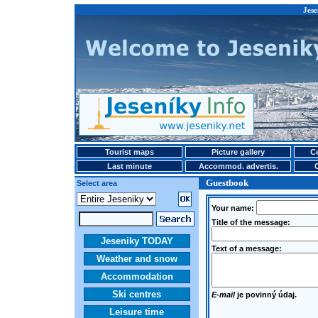
Jese
Tourist maps
Picture gallery
Ce
Last minute
Accommod. advertis.
Guestbook
Select area
Your name:
Title of the message:
Jeseniky TODAY
Text of a message:
Weather and snow
Accommodation
Ski centres
E-mail
je povinný údaj.
Leisure time