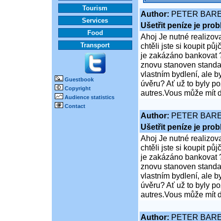
Tourism
Author:
PETER BAR
Services
Ušetřit peníze je pro
Food
Ahoj Je nutné realizov
Transport
chtěli jste si koupit 
je zakázáno bankovat ?
znovu stanoven standar
vlastním bydlení, ale 
Guestbook
úvěru? Ať už to byly p
Copyright
autres.Vous může mít d
Audience statistics
Contact
Author:
PETER BAR
Ušetřit peníze je pro
Ahoj Je nutné realizov
chtěli jste si koupit 
je zakázáno bankovat ?
znovu stanoven standar
vlastním bydlení, ale 
úvěru? Ať už to byly p
autres.Vous může mít d
Author:
PETER BAR