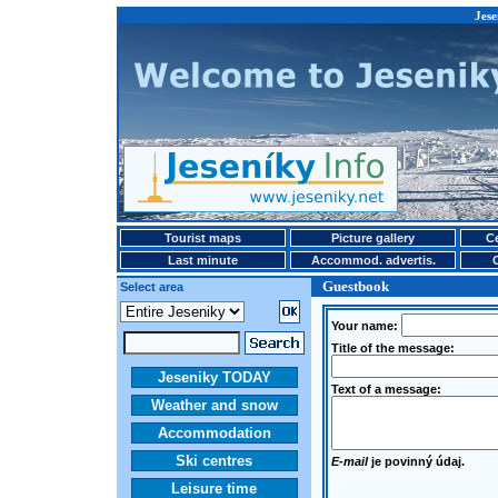
Jese
Tourist maps
Picture gallery
Ce
Last minute
Accommod. advertis.
Guestbook
Select area
Your name:
Title of the message:
Jeseniky TODAY
Text of a message:
Weather and snow
Accommodation
Ski centres
E-mail
je povinný údaj.
Leisure time