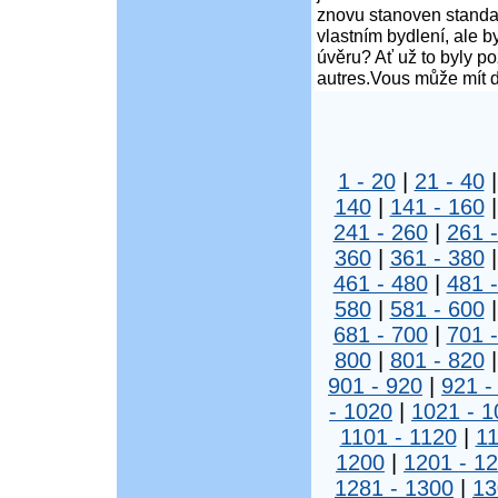
znovu stanoven standar
vlastním bydlení, ale 
úvěru? Ať už to byly p
autres.Vous může mít d
1 - 20
|
21 - 40
140
|
141 - 160
241 - 260
|
261 
360
|
361 - 380
461 - 480
|
481 
580
|
581 - 600
681 - 700
|
701 
800
|
801 - 820
901 - 920
|
921 -
- 1020
|
1021 - 1
1101 - 1120
|
11
1200
|
1201 - 1
1281 - 1300
|
13