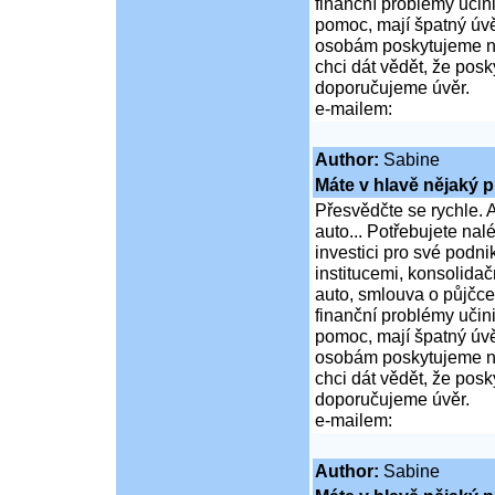
finanční problémy učini
pomoc, mají špatný úvě
osobám poskytujeme ní
chci dát vědět, že po
doporučujeme úvěr.
e-mailem:
Author:
Sabine
Máte v hlavě nějaký p
Přesvědčte se rychle. A
auto... Potřebujete na
investici pro své podni
institucemi, konsolidač
auto, smlouva o půjčce
finanční problémy učini
pomoc, mají špatný úvě
osobám poskytujeme ní
chci dát vědět, že po
doporučujeme úvěr.
e-mailem:
Author:
Sabine