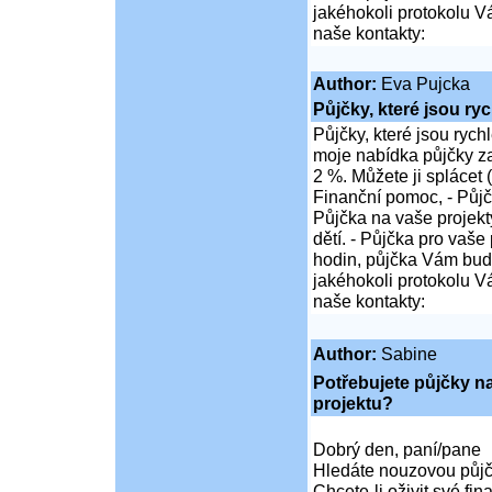
jakéhokoli protokolu Vá
naše kontakty:
Author:
Eva Pujcka
Půjčky, které jsou ry
Půjčky, které jsou rych
moje nabídka půjčky z
2 %. Můžete ji splácet 
Finanční pomoc, - Půjč
Půjčka na vaše projekty
dětí. - Půjčka pro vaše
hodin, půjčka Vám bu
jakéhokoli protokolu Vá
naše kontakty:
Author:
Sabine
Potřebujete půjčky na
projektu?
Dobrý den, paní/pane
Hledáte nouzovou půjč
Chcete-li oživit své fin