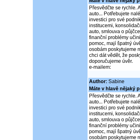
Máte v hlavě nějaký p
Přesvědčte se rychle. A
auto... Potřebujete na
investici pro své podni
institucemi, konsolidač
auto, smlouva o půjčce
finanční problémy učini
pomoc, mají špatný úvě
osobám poskytujeme ní
chci dát vědět, že po
doporučujeme úvěr.
e-mailem:
Author:
Sabine
Máte v hlavě nějaký p
Přesvědčte se rychle. A
auto... Potřebujete na
investici pro své podni
institucemi, konsolidač
auto, smlouva o půjčce
finanční problémy učini
pomoc, mají špatný úvě
osobám poskytujeme ní