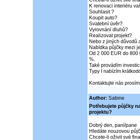
K renovaci interiéru va
Souhlasit ?
Koupit auto?
Svatební úvěr?
Vyrovnání dluhů?
Realizovat projekt?
Nebo z jiných důvodů a
Nabídka půjčky mezi je
Od 2 000 EUR do 800 
%.
Také provádím investic
Typy I nabízím krátkod
Kontaktujte nás prosím
Author:
Sabine
Potřebujete půjčky na
projektu?
Dobrý den, paní/pane
Hledáte nouzovou půjč
Chcete-li oživit své fin