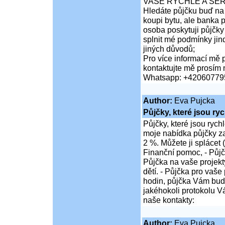
VAŠE RYCHLÉ A SER
Hledáte půjčku buď na 
koupi bytu, ale banka 
osoba poskytuji půjčk
splnit mé podmínky jin
jiných důvodů;
Pro více informací mě p
kontaktujte mě prosím 
Whatsapp: +42060779
Author:
Eva Pujcka
Půjčky, které jsou ry
Půjčky, které jsou rych
moje nabídka půjčky z
2 %. Můžete ji splácet 
Finanční pomoc, - Půjč
Půjčka na vaše projekty
dětí. - Půjčka pro vaše
hodin, půjčka Vám bu
jakéhokoli protokolu Vá
naše kontakty:
Author:
Eva Pujcka