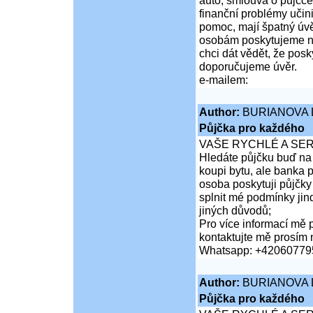
auto, smlouva o půjčce
finanční problémy učini
pomoc, mají špatný úvě
osobám poskytujeme ní
chci dát vědět, že po
doporučujeme úvěr.
e-mailem:
Author:
BURIANOVA 
Půjčka pro každého
VAŠE RYCHLÉ A SER
Hledáte půjčku buď na 
koupi bytu, ale banka 
osoba poskytuji půjčk
splnit mé podmínky jin
jiných důvodů;
Pro více informací mě p
kontaktujte mě prosím 
Whatsapp: +42060779
Author:
BURIANOVA 
Půjčka pro každého