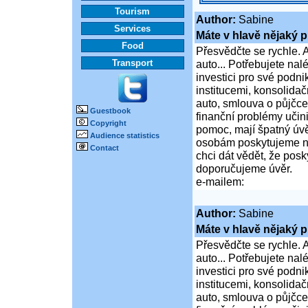
Tourism
Author:
Sabine
Services
Máte v hlavě nějaký p
Food
Přesvědčte se rychle. A
Transport
auto... Potřebujete na
investici pro své podni
institucemi, konsolidač
auto, smlouva o půjčce
Guestbook
finanční problémy učini
Copyright
pomoc, mají špatný úvě
Audience statistics
osobám poskytujeme ní
Contact
chci dát vědět, že po
doporučujeme úvěr.
e-mailem:
Author:
Sabine
Máte v hlavě nějaký p
Přesvědčte se rychle. A
auto... Potřebujete na
investici pro své podni
institucemi, konsolidač
auto, smlouva o půjčce