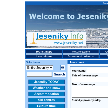
Jese
Tourist maps
Picture gallery
Ce
Last minute
Accommod. advertis.
Guestbook
Select area
Your name:
Title of the message:
Jeseniky TODAY
Text of a message:
Weather and snow
Accommodation
Ski centres
E-mail
je povinný údaj.
Leisure time