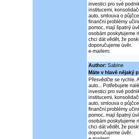
investici pro své podni
institucemi, konsolidač
auto, smlouva o půjčce
finanční problémy učini
pomoc, mají špatný úvě
osobám poskytujeme ní
chci dát vědět, že po
doporučujeme úvěr.
e-mailem:
Author:
Sabine
Máte v hlavě nějaký p
Přesvědčte se rychle. A
auto... Potřebujete na
investici pro své podni
institucemi, konsolidač
auto, smlouva o půjčce
finanční problémy učini
pomoc, mají špatný úvě
osobám poskytujeme ní
chci dát vědět, že po
doporučujeme úvěr.
e-mailem: