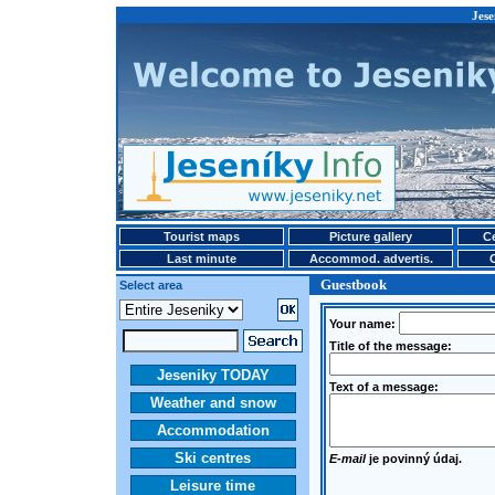
Jese
Tourist maps
Picture gallery
Ce
Last minute
Accommod. advertis.
Guestbook
Select area
Your name:
Title of the message:
Jeseniky TODAY
Text of a message:
Weather and snow
Accommodation
Ski centres
E-mail
je povinný údaj.
Leisure time