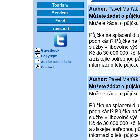
Tourism
Author:
Pavel Marťák
Services
Můžete žádat o půjčk
Food
Můžete žádat o půjčku
Transport
Půjčka na splacení dl
podnikání? Půjčka na 
služby v libovolné výš
Guestbook
Kč do 30 000 000 Kč. M
Copyright
a získejte potřebnou pů
Audience statistics
informací o této půjčce
Contact
Author:
Pavel Marťák
Můžete žádat o půjčk
Můžete žádat o půjčku
Půjčka na splacení dl
podnikání? Půjčka na 
služby v libovolné výš
Kč do 30 000 000 Kč. M
a získejte potřebnou pů
informací o této půjčce