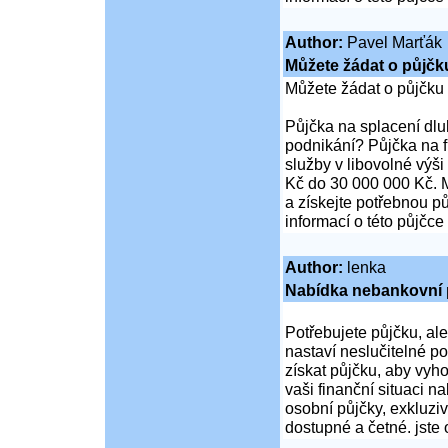
Author:
Pavel Marťák
Můžete žádat o půjčk
Můžete žádat o půjčku
Půjčka na splacení dl
podnikání? Půjčka na 
služby v libovolné výš
Kč do 30 000 000 Kč. M
a získejte potřebnou pů
informací o této půjčce
Author:
lenka
Nabídka nebankovní p
Potřebujete půjčku, al
nastaví neslučitelné p
získat půjčku, aby vy
vaši finanční situaci n
osobní půjčky, exkluziv
dostupné a četné. jste 