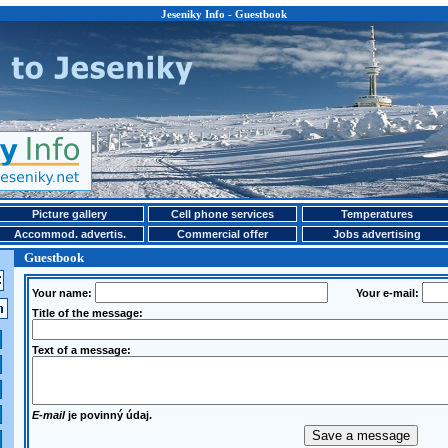
Jeseniky Info - Guestbook
Picture gallery
Cell phone services
Temperatures
Accommod. advertis.
Commercial offer
Jobs advertising
Guestbook
Your name:
Your e-mail:
Title of the message:
Text of a message:
E-mail
je povinný údaj.