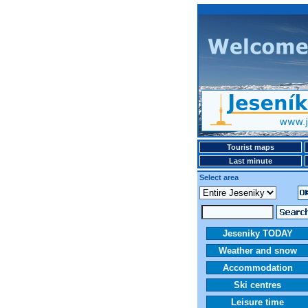
Tourist maps
Last minute
Select area
Jeseniky TODAY
Weather and snow
Accommodation
Ski centres
Leisure time