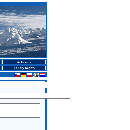
Webcams
Lonely hearts