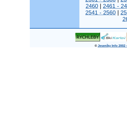
2460
|
2461 - 2
2541 - 2560
|
25
2
©
Jeseníky Info 2002 