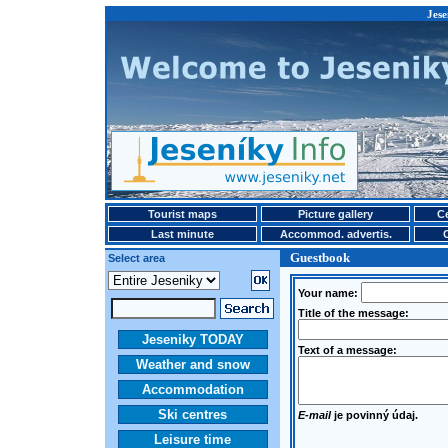
Jese
Tourist maps
Picture gallery
Ce
Last minute
Accommod. advertis.
Guestbook
Select area
Your name:
Title of the message:
Jeseniky TODAY
Text of a message:
Weather and snow
Accommodation
Ski centres
E-mail
je povinný údaj.
Leisure time