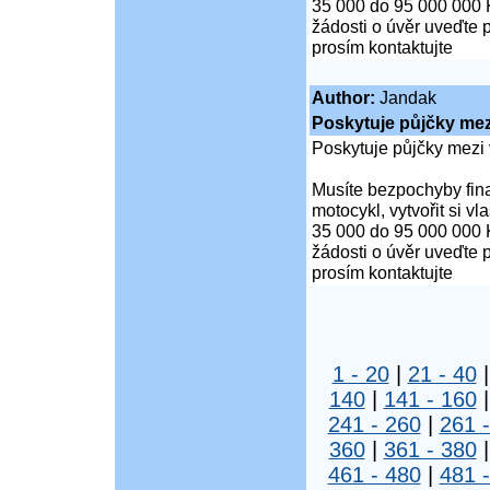
35 000 do 95 000 000 
žádosti o úvěr uveďte 
prosím kontaktujte
Author:
Jandak
Poskytuje půjčky mezi
Poskytuje půjčky mezi 
Musíte bezpochyby fina
motocykl, vytvořit si v
35 000 do 95 000 000 
žádosti o úvěr uveďte 
prosím kontaktujte
1 - 20
|
21 - 40
140
|
141 - 160
241 - 260
|
261 
360
|
361 - 380
461 - 480
|
481 