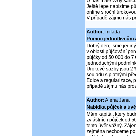
U nás máte vždy šanci
Ještě lépe nabízíme pů
online s roční úrokovo
V případě zájmu nás pr
Author:
milada
Pomoc jednotlivcům 
Dobrý den, jsme jedin
v oblasti půjčování pe
půjčky od 50 000 do 7
jednoduchými podmínka
Úrokové sazby jsou 2 %
souladu s platnými pře
Edice a regularizace, p
případě zájmu nás pros
Author:
Alena Jana
Nabídka půjček a úvě
Mám kapitál, který bud
zvláštních půjček od 5
tento úvěr vážný. Záje
zejména nechceme poruš