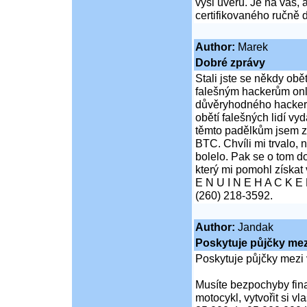
výši úvěru. Je na vás,
certifikovaného ručně 
Author:
Marek
Dobré zprávy
Stali jste se někdy obě
falešným hackerům onli
důvěryhodného hacker
obětí falešných lidí vyd
těmto padělkům jsem ze
BTC. Chvíli mi trvalo, 
bolelo. Pak se o tom 
který mi pomohl získat v
E N U I N E H A C K E
(260) 218-3592.
Author:
Jandak
Poskytuje půjčky mezi
Poskytuje půjčky mezi 
Musíte bezpochyby fina
motocykl, vytvořit si v