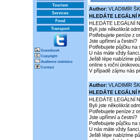
Tourism
Author:
VLADIMÍR Š
Services
HLEDÁTE LEGÁLNÍ
Food
HLEDÁTE LEGÁLNÍ 
Transport
Byli jste několikrát od
Potřebujete peníze z 
Jste upřímní a čestní?
Potřebujete půjčku na 
Guestbook
U nás máte vždy šanci
Copyright
Ještě lépe nabízíme pů
Audience statistics
online s roční úrokovo
Contact
V případě zájmu nás pr
Author:
VLADIMÍR Š
HLEDÁTE LEGÁLNÍ
HLEDÁTE LEGÁLNÍ 
Byli jste několikrát od
Potřebujete peníze z 
Jste upřímní a čestní?
Potřebujete půjčku na 
U nás máte vždy šanci
Ještě lépe nabízíme pů