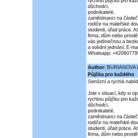
rychlou půjčku pro kaž
důchodci,
podnikatelé,
zaměstnanci na částeč
rodiče na mateřské do
studenti, úřad práce. A
firma, dům nebo prost
vás jedinečnou a bezko
a solidní jednání. E-mai
Whatsapp: +42060779
Author:
BURIANOVA 
Půjčka pro každého
Seriózní a rychlá nabí
Jste v situaci, kdy si 
rychlou půjčku pro kaž
důchodci,
podnikatelé,
zaměstnanci na částeč
rodiče na mateřské do
studenti, úřad práce. A
firma, dům nebo prost