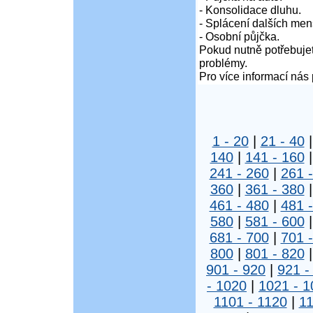
- Konsolidace dluhu.
- Splácení dalších men
- Osobní půjčka.
Pokud nutně potřebujet
problémy.
Pro více informací nás 
1 - 20
|
21 - 40
140
|
141 - 160
241 - 260
|
261 
360
|
361 - 380
461 - 480
|
481 
580
|
581 - 600
681 - 700
|
701 
800
|
801 - 820
901 - 920
|
921 -
- 1020
|
1021 - 1
1101 - 1120
|
11