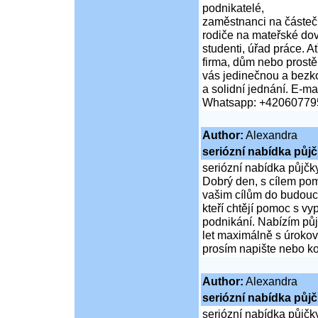
podnikatelé,
zaměstnanci na částeč
rodiče na mateřské do
studenti, úřad práce. A
firma, dům nebo prost
vás jedinečnou a bezko
a solidní jednání. E-mai
Whatsapp: +42060779
Author:
Alexandra
seriózní nabídka půj
seriózní nabídka půjčk
Dobrý den, s cílem pomo
vašim cílům do budouc
kteří chtějí pomoc s vy
podnikání. Nabízím pů
let maximálně s úrokov
prosím napište nebo 
Author:
Alexandra
seriózní nabídka půj
seriózní nabídka půjčk