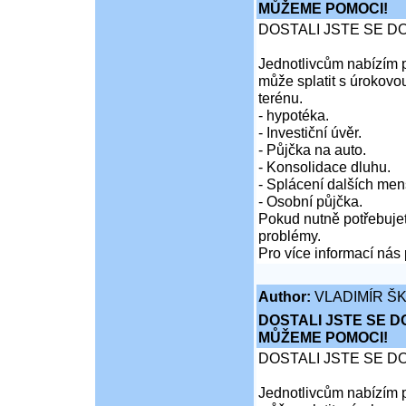
MŮŽEME POMOCI!
DOSTALI JSTE SE D
Jednotlivcům nabízím p
může splatit s úrokovo
terénu.
- hypotéka.
- Investiční úvěr.
- Půjčka na auto.
- Konsolidace dluhu.
- Splácení dalších men
- Osobní půjčka.
Pokud nutně potřebujet
problémy.
Pro více informací nás 
Author:
VLADIMÍR Š
DOSTALI JSTE SE D
MŮŽEME POMOCI!
DOSTALI JSTE SE D
Jednotlivcům nabízím p