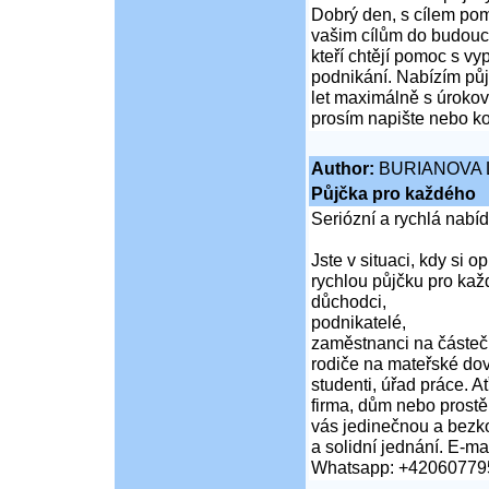
Dobrý den, s cílem pomo
vašim cílům do budouc
kteří chtějí pomoc s vy
podnikání. Nabízím pů
let maximálně s úrokov
prosím napište nebo 
Author:
BURIANOVA 
Půjčka pro každého
Seriózní a rychlá nabí
Jste v situaci, kdy si 
rychlou půjčku pro kaž
důchodci,
podnikatelé,
zaměstnanci na částeč
rodiče na mateřské do
studenti, úřad práce. A
firma, dům nebo prost
vás jedinečnou a bezko
a solidní jednání. E-mai
Whatsapp: +42060779