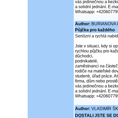
vás jedinečnou a bezko
a solidní jednání. E-mai
Whatsapp: +42060779
Author:
BURIANOVA 
Půjčka pro každého
Seriózní a rychlá nabí
Jste v situaci, kdy si 
rychlou půjčku pro kaž
důchodci,
podnikatelé,
zaměstnanci na částeč
rodiče na mateřské do
studenti, úřad práce. A
firma, dům nebo prost
vás jedinečnou a bezko
a solidní jednání. E-mai
Whatsapp: +42060779
Author:
VLADIMÍR Š
DOSTALI JSTE SE D