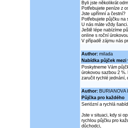
Byli jste několikrát od
Potřebujete peníze z 
Jste upřímní a čestní?
Potřebujete půjčku na 
U nás máte vždy šanci
Ještě lépe nabízíme pů
online s roční úrokovo
V případě zájmu nás pr
Author:
milada
Nabídka půjček mezi 
Poskytneme Vám půjčku
úrokovou sazbou 2 %. 
zaručit rychlé jednání,
Author:
BURIANOVA 
Půjčka pro každého
Seriózní a rychlá nabí
Jste v situaci, kdy si 
rychlou půjčku pro kaž
důchodci,