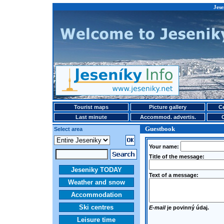
Jese
Tourist maps
Picture gallery
Ce
Last minute
Accommod. advertis.
Guestbook
Select area
Your name:
Title of the message:
Jeseniky TODAY
Text of a message:
Weather and snow
Accommodation
Ski centres
E-mail
je povinný údaj.
Leisure time