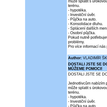
může splatit s úrokovo
terénu.
- hypotéka.
- Investiční úvěr.
- Půjčka na auto.
- Konsolidace dluhu.
- Splácení dalších men
- Osobní půjčka.
Pokud nutně potřebujet
problémy.
Pro více informací nás 
Author:
VLADIMÍR Š
DOSTALI JSTE SE D
MŮŽEME POMOCI!
DOSTALI JSTE SE D
Jednotlivcům nabízím p
může splatit s úrokovo
terénu.
- hypotéka.
- Investiční úvěr.
- Půjčka na auto.