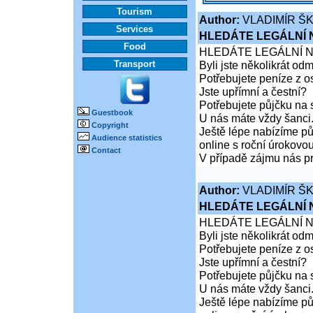
Tourism
Author:
VLADIMÍR Š
Services
HLEDÁTE LEGÁLNÍ
Food
HLEDÁTE LEGÁLNÍ 
Transport
Byli jste několikrát od
Potřebujete peníze z 
Jste upřímní a čestní?
Potřebujete půjčku na 
Guestbook
U nás máte vždy šanci
Copyright
Ještě lépe nabízíme pů
Audience statistics
online s roční úrokovo
Contact
V případě zájmu nás pr
Author:
VLADIMÍR Š
HLEDÁTE LEGÁLNÍ
HLEDÁTE LEGÁLNÍ 
Byli jste několikrát od
Potřebujete peníze z 
Jste upřímní a čestní?
Potřebujete půjčku na 
U nás máte vždy šanci
Ještě lépe nabízíme pů