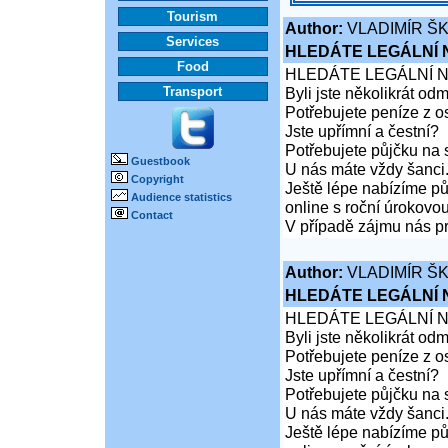
Tourism
Author:
VLADIMÍR Š
Services
HLEDÁTE LEGÁLNÍ
Food
HLEDÁTE LEGÁLNÍ 
Transport
Byli jste několikrát od
Potřebujete peníze z 
Jste upřímní a čestní?
Potřebujete půjčku na 
Guestbook
U nás máte vždy šanci
Copyright
Ještě lépe nabízíme pů
Audience statistics
online s roční úrokovo
Contact
V případě zájmu nás pr
Author:
VLADIMÍR Š
HLEDÁTE LEGÁLNÍ
HLEDÁTE LEGÁLNÍ 
Byli jste několikrát od
Potřebujete peníze z 
Jste upřímní a čestní?
Potřebujete půjčku na 
U nás máte vždy šanci
Ještě lépe nabízíme pů