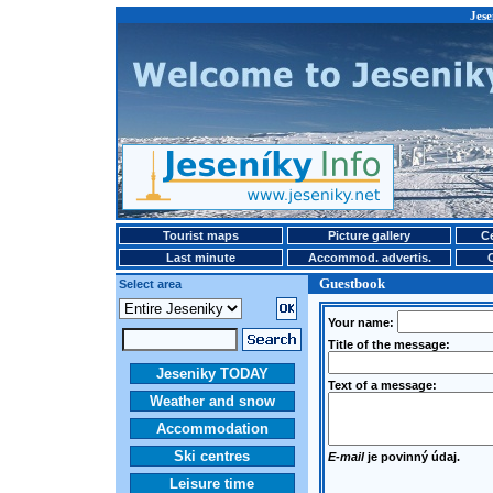
Jese
Tourist maps
Picture gallery
Ce
Last minute
Accommod. advertis.
Guestbook
Select area
Your name:
Title of the message:
Jeseniky TODAY
Text of a message:
Weather and snow
Accommodation
Ski centres
E-mail
je povinný údaj.
Leisure time