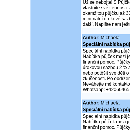
Už se nebojte! S Půjčko
vlastníte své cennosti.
okamžitou půjčku až 30
minimální úrokové sazb
další. Napište nám ješ
Author:
Michaela
Speciální nabídka pů
Speciální nabídka půjč
Nabídka půjček mezi jed
finanční pomoc. Půjčky
úrokovou sazbou 2 % a 
nebo potěšit své děti
zkušenosti. Po obdržen
Neváhejte mě kontaktov
Whatsapp: +42060465
Author:
Michaela
Speciální nabídka pů
Speciální nabídka půjč
Nabídka půjček mezi jed
finanční pomoc. Půjčky