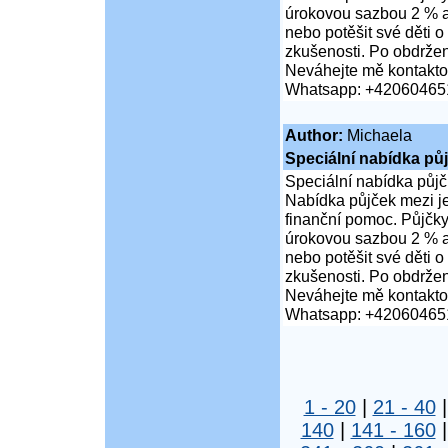
úrokovou sazbou 2 % a 
nebo potěšit své děti
zkušenosti. Po obdržen
Neváhejte mě kontaktov
Whatsapp: +42060465
Author:
Michaela
Speciální nabídka pů
Speciální nabídka půjč
Nabídka půjček mezi jed
finanční pomoc. Půjčky
úrokovou sazbou 2 % a 
nebo potěšit své děti
zkušenosti. Po obdržen
Neváhejte mě kontaktov
Whatsapp: +42060465
1 - 20
|
21 - 40
140
|
141 - 160