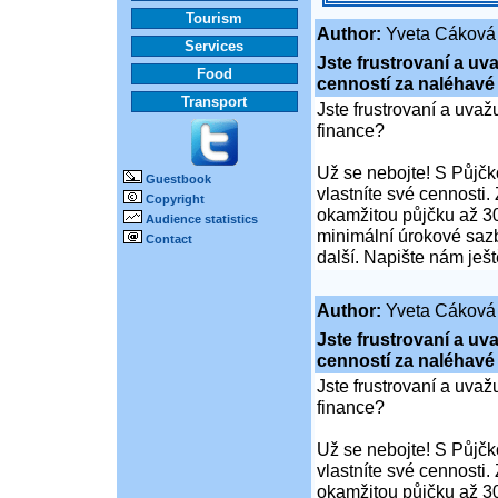
Tourism
Author:
Yveta Cáková
Services
Jste frustrovaní a u
Food
cenností za naléhavé
Transport
Jste frustrovaní a uva
finance?
Už se nebojte! S Půjčko
Guestbook
vlastníte své cennosti.
Copyright
okamžitou půjčku až 30
Audience statistics
minimální úrokové sazb
Contact
další. Napište nám ješ
Author:
Yveta Cáková
Jste frustrovaní a u
cenností za naléhavé
Jste frustrovaní a uva
finance?
Už se nebojte! S Půjčko
vlastníte své cennosti.
okamžitou půjčku až 30