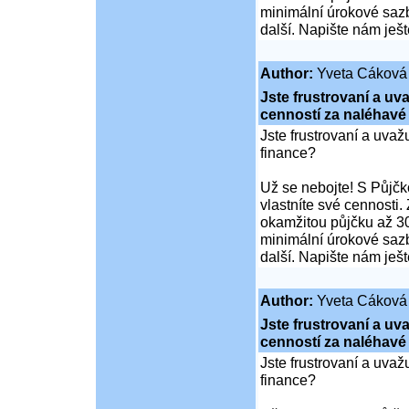
minimální úrokové sazb
další. Napište nám ješ
Author:
Yveta Cáková
Jste frustrovaní a u
cenností za naléhavé
Jste frustrovaní a uva
finance?
Už se nebojte! S Půjčko
vlastníte své cennosti.
okamžitou půjčku až 30
minimální úrokové sazb
další. Napište nám ješ
Author:
Yveta Cáková
Jste frustrovaní a u
cenností za naléhavé
Jste frustrovaní a uva
finance?