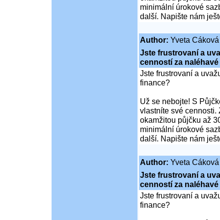
minimální úrokové sazb
další. Napište nám ješ
Author:
Yveta Cáková
Jste frustrovaní a u
cenností za naléhavé
Jste frustrovaní a uva
finance?
Už se nebojte! S Půjčko
vlastníte své cennosti.
okamžitou půjčku až 30
minimální úrokové sazb
další. Napište nám ješ
Author:
Yveta Cáková
Jste frustrovaní a u
cenností za naléhavé
Jste frustrovaní a uva
finance?