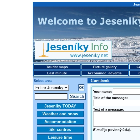
Jese
Tourist maps
Picture gallery
Ce
Last minute
Accommod. advertis.
Guestbook
Select area
Your name:
Title of the message:
Jeseniky TODAY
Text of a message:
Weather and snow
Accommodation
Ski centres
E-mail
je povinný údaj.
Leisure time