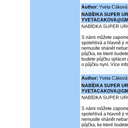
Author:
Yveta Cáková
NABÍDKA SUPER UR
YVETACAKOVA@GMA
NABÍDKA SUPER UR
S námi můžete zapomen
spolehlivá a hlavně ji 
nemusíte shánět nebank
půjčka, ke které budete
budete půjčku splácet 
o půjčku nyní. Více inf
Author:
Yveta Cáková
NABÍDKA SUPER UR
YVETACAKOVA@GMA
NABÍDKA SUPER UR
S námi můžete zapomen
spolehlivá a hlavně ji 
nemusíte shánět nebank
půjčka, ke které budete