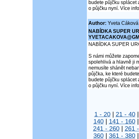
budete půjčku splácet 
o půjčku nyní. Více inf
Author:
Yveta Cáková
NABÍDKA SUPER UR
YVETACAKOVA@GMA
NABÍDKA SUPER UR
S námi můžete zapomen
spolehlivá a hlavně ji 
nemusíte shánět nebank
půjčka, ke které budete
budete půjčku splácet 
o půjčku nyní. Více inf
1 - 20
|
21 - 40
140
|
141 - 160
241 - 260
|
261 
360
|
361 - 380