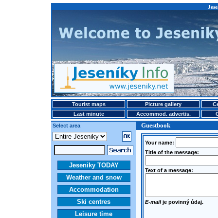
Jese
Tourist maps
Picture gallery
Ce
Last minute
Accommod. advertis.
Guestbook
Select area
Your name:
Title of the message:
Jeseniky TODAY
Text of a message:
Weather and snow
Accommodation
Ski centres
E-mail
je povinný údaj.
Leisure time