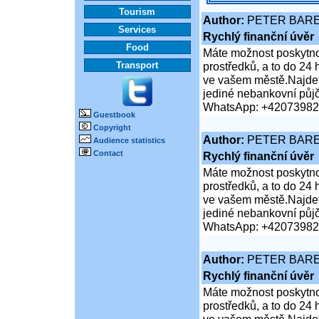
Tourism
Author:
PETER BAR
Services
Rychlý finanční úvěr
Food
Máte možnost poskytnou
Transport
prostředků, a to do 24
ve vašem městě.Najdet
jediné nebankovní půj
WhatsApp: +4207398
Guestbook
Copyright
Author:
PETER BAR
Audience statistics
Contact
Rychlý finanční úvěr
Máte možnost poskytnou
prostředků, a to do 24
ve vašem městě.Najdet
jediné nebankovní půj
WhatsApp: +4207398
Author:
PETER BAR
Rychlý finanční úvěr
Máte možnost poskytnou
prostředků, a to do 24