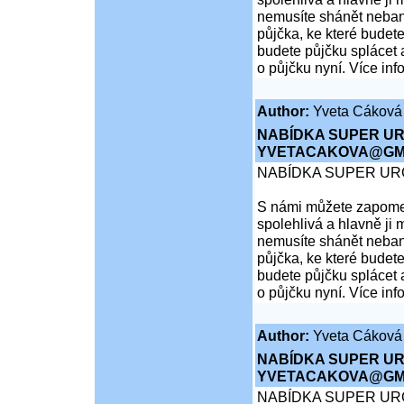
nemusíte shánět nebank
půjčka, ke které budete
budete půjčku splácet 
o půjčku nyní. Více inf
Author:
Yveta Cáková
NABÍDKA SUPER UR
YVETACAKOVA@GMA
NABÍDKA SUPER UR
S námi můžete zapomen
spolehlivá a hlavně ji 
nemusíte shánět nebank
půjčka, ke které budete
budete půjčku splácet 
o půjčku nyní. Více inf
Author:
Yveta Cáková
NABÍDKA SUPER UR
YVETACAKOVA@GMA
NABÍDKA SUPER UR