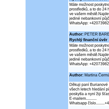
Máte možnost poskytnou
prostředků, a to do 24
ve vašem městě.Najdet
jediné nebankovní půj
WhatsApp: +4207398
Author:
PETER BAR
Rychlý finanční úvěr
Máte možnost poskytnou
prostředků, a to do 24
ve vašem městě.Najdet
jediné nebankovní půj
WhatsApp: +4207398
Author:
Martina Čerm
Děkuji paní Burianové 
všech letech hledání p
poskytla a nyní žiji šťas
E-mailem...........
Whatsapp číslo.........