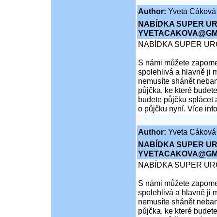
Author:
Yveta Cáková
NABÍDKA SUPER UR
YVETACAKOVA@GMA
NABÍDKA SUPER UR
S námi můžete zapomen
spolehlivá a hlavně ji 
nemusíte shánět nebank
půjčka, ke které budete
budete půjčku splácet 
o půjčku nyní. Více inf
Author:
Yveta Cáková
NABÍDKA SUPER UR
YVETACAKOVA@GMA
NABÍDKA SUPER UR
S námi můžete zapomen
spolehlivá a hlavně ji 
nemusíte shánět nebank
půjčka, ke které budete