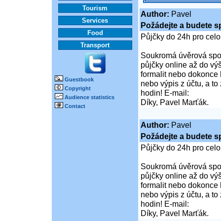
Tourism
Author:
Pavel
Services
Požádejte a budete s
Food
Půjčky do 24h pro cel
Transport
Soukromá úvěrová spol
půjčky online až do vý
formalit nebo dokonce 
Guestbook
nebo výpis z účtu, a t
Copyright
hodin! E-mail:
Audience statistics
Díky, Pavel Marťák.
Contact
Author:
Pavel
Požádejte a budete s
Půjčky do 24h pro cel
Soukromá úvěrová spol
půjčky online až do vý
formalit nebo dokonce 
nebo výpis z účtu, a t
hodin! E-mail:
Díky, Pavel Marťák.