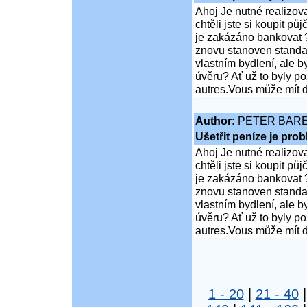
Ahoj Je nutné realizov
chtěli jste si koupit 
je zakázáno bankovat ?
znovu stanoven standar
vlastním bydlení, ale 
úvěru? Ať už to byly p
autres.Vous může mít d
Author:
PETER BAR
Ušetřit peníze je pro
Ahoj Je nutné realizov
chtěli jste si koupit 
je zakázáno bankovat ?
znovu stanoven standar
vlastním bydlení, ale 
úvěru? Ať už to byly p
autres.Vous může mít d
1 - 20
|
21 - 40