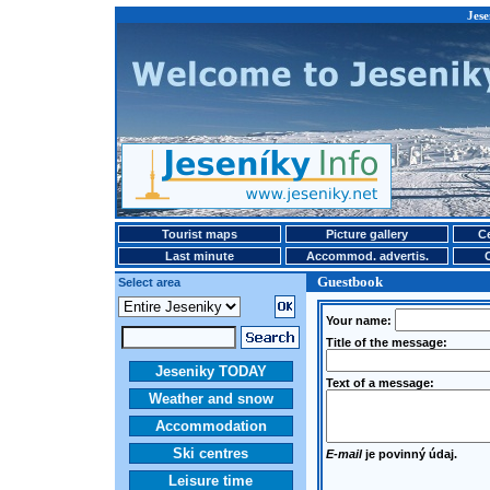
Jese
Tourist maps
Picture gallery
Ce
Last minute
Accommod. advertis.
Guestbook
Select area
Your name:
Title of the message:
Jeseniky TODAY
Text of a message:
Weather and snow
Accommodation
Ski centres
E-mail
je povinný údaj.
Leisure time