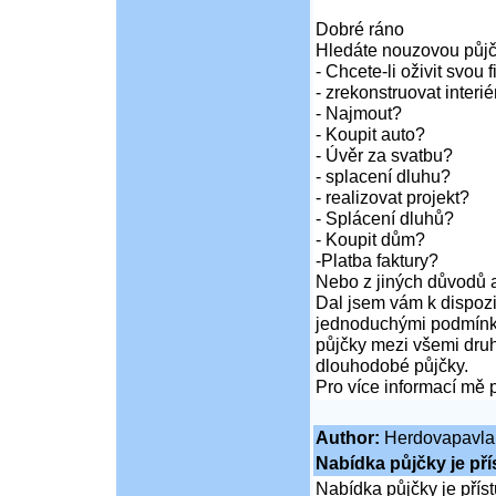
Dobré ráno
Hledáte nouzovou půj
- Chcete-li oživit svou 
- zrekonstruovat inter
- Najmout?
- Koupit auto?
- Úvěr za svatbu?
- splacení dluhu?
- realizovat projekt?
- Splácení dluhů?
- Koupit dům?
-Platba faktury?
Nebo z jiných důvodů a
Dal jsem vám k dispozi
jednoduchými podmínka
půjčky mezi všemi druh
dlouhodobé půjčky.
Pro více informací mě 
Author:
Herdovapavla
Nabídka půjčky je př
Nabídka půjčky je pří