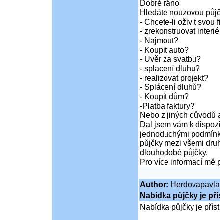
Dobré ráno
Hledáte nouzovou půj
- Chcete-li oživit svou 
- zrekonstruovat inter
- Najmout?
- Koupit auto?
- Úvěr za svatbu?
- splacení dluhu?
- realizovat projekt?
- Splácení dluhů?
- Koupit dům?
-Platba faktury?
Nebo z jiných důvodů a
Dal jsem vám k dispozi
jednoduchými podmínka
půjčky mezi všemi druh
dlouhodobé půjčky.
Pro více informací mě 
Author:
Herdovapavla
Nabídka půjčky je př
Nabídka půjčky je pří