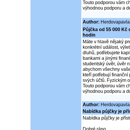
Touto podporou vám ch
výhodnou podporu a do
Author:
Herdovapavla
Půjčka od 55 000 Kč 
hodin
Máte v hlavě nějaký pr
konkrétní událost, výle
dluhů, potřebujete kapit
bankami a jinými finanč
studentský úvěr, úvěr n
abychom všechny vaše f
kteří potřebují finančn
svých účtů. Fyzickým 
Touto podporou vám ch
výhodnou podporu a do
Author:
Herdovapavla
Nabídka půjčky je př
Nabídka půjčky je pří
Dobré ráno