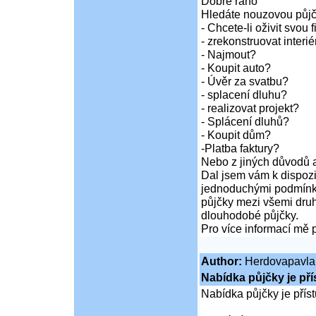
Dobré ráno
Hledáte nouzovou půj
- Chcete-li oživit svou 
- zrekonstruovat inter
- Najmout?
- Koupit auto?
- Úvěr za svatbu?
- splacení dluhu?
- realizovat projekt?
- Splácení dluhů?
- Koupit dům?
-Platba faktury?
Nebo z jiných důvodů a
Dal jsem vám k dispozi
jednoduchými podmínka
půjčky mezi všemi druh
dlouhodobé půjčky.
Pro více informací mě 
Author:
Herdovapavla
Nabídka půjčky je př
Nabídka půjčky je pří