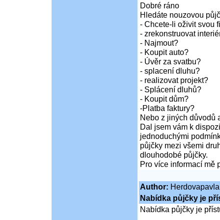
Dobré ráno
Hledáte nouzovou půj
- Chcete-li oživit svou 
- zrekonstruovat inter
- Najmout?
- Koupit auto?
- Úvěr za svatbu?
- splacení dluhu?
- realizovat projekt?
- Splácení dluhů?
- Koupit dům?
-Platba faktury?
Nebo z jiných důvodů a
Dal jsem vám k dispozi
jednoduchými podmínka
půjčky mezi všemi druh
dlouhodobé půjčky.
Pro více informací mě 
Author:
Herdovapavla
Nabídka půjčky je př
Nabídka půjčky je pří