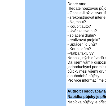
Dobré ráno
Hledáte nouzovou půj
- Chcete-li oživit svou 
- zrekonstruovat inter
- Najmout?
- Koupit auto?
- Úvěr za svatbu?
- splacení dluhu?
- realizovat projekt?
- Splácení dluhů?
- Koupit dům?
-Platba faktury?
Nebo z jiných důvodů a
Dal jsem vám k dispozi
jednoduchými podmínka
půjčky mezi všemi druh
dlouhodobé půjčky.
Pro více informací mě 
Author:
Herdovapavla
Nabídka půjčky je př
Nabídka půjčky je pří