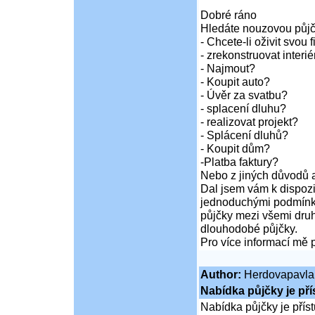
Dobré ráno
Hledáte nouzovou půj
- Chcete-li oživit svou 
- zrekonstruovat inter
- Najmout?
- Koupit auto?
- Úvěr za svatbu?
- splacení dluhu?
- realizovat projekt?
- Splácení dluhů?
- Koupit dům?
-Platba faktury?
Nebo z jiných důvodů a
Dal jsem vám k dispozi
jednoduchými podmínka
půjčky mezi všemi druh
dlouhodobé půjčky.
Pro více informací mě 
Author:
Herdovapavla
Nabídka půjčky je př
Nabídka půjčky je pří