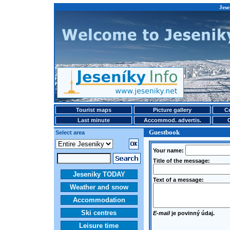
Jese
Tourist maps
Picture gallery
Ce
Last minute
Accommod. advertis.
Guestbook
Select area
Your name:
Title of the message:
Jeseniky TODAY
Text of a message:
Weather and snow
Accommodation
Ski centres
E-mail
je povinný údaj.
Leisure time