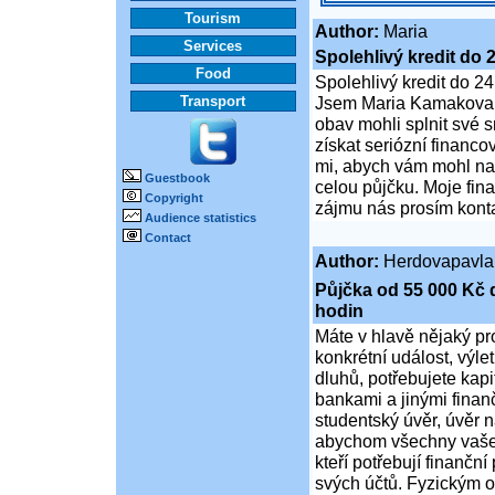
Tourism
Author:
Maria
Services
Spolehlivý kredit do 
Food
Spolehlivý kredit do 24
Transport
Jsem Maria Kamakova. 
obav mohli splnit své s
získat seriózní financ
mi, abych vám mohl na
Guestbook
celou půjčku. Moje fin
Copyright
zájmu nás prosím kont
Audience statistics
Contact
Author:
Herdovapavla
Půjčka od 55 000 Kč 
hodin
Máte v hlavě nějaký pr
konkrétní událost, výle
dluhů, potřebujete kapit
bankami a jinými finanč
studentský úvěr, úvěr n
abychom všechny vaše f
kteří potřebují finančn
svých účtů. Fyzickým 