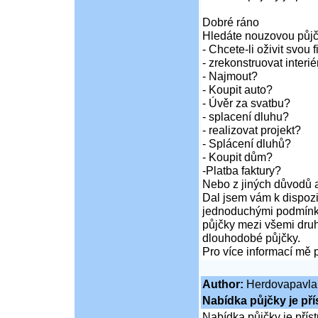
Dobré ráno
Hledáte nouzovou půj
- Chcete-li oživit svou 
- zrekonstruovat inter
- Najmout?
- Koupit auto?
- Úvěr za svatbu?
- splacení dluhu?
- realizovat projekt?
- Splácení dluhů?
- Koupit dům?
-Platba faktury?
Nebo z jiných důvodů a
Dal jsem vám k dispozi
jednoduchými podmínka
půjčky mezi všemi druh
dlouhodobé půjčky.
Pro více informací mě 
Author:
Herdovapavla
Nabídka půjčky je př
Nabídka půjčky je pří