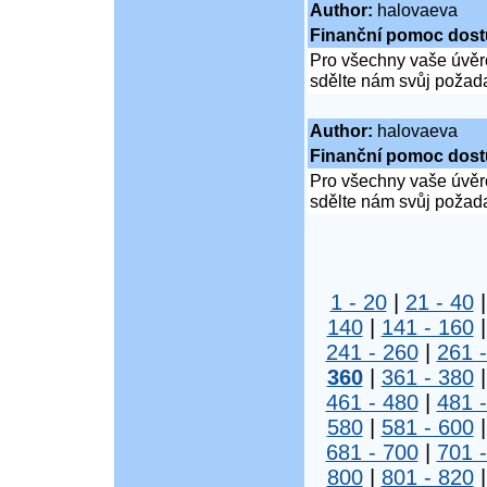
Author:
halovaeva
Finanční pomoc dost
Pro všechny vaše úvěro
sdělte nám svůj požad
Author:
halovaeva
Finanční pomoc dost
Pro všechny vaše úvěro
sdělte nám svůj požad
1 - 20
|
21 - 40
140
|
141 - 160
241 - 260
|
261 
360
|
361 - 380
461 - 480
|
481 
580
|
581 - 600
681 - 700
|
701 
800
|
801 - 820