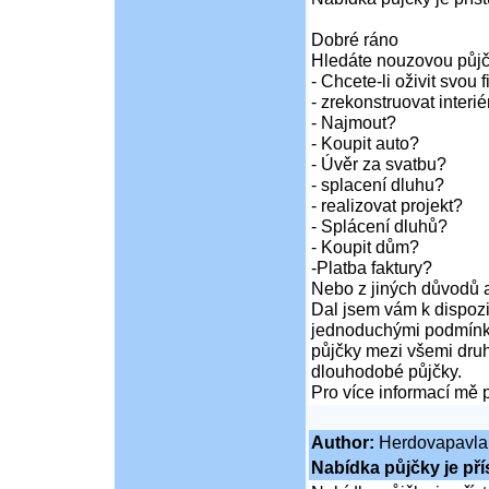
Dobré ráno
Hledáte nouzovou půj
- Chcete-li oživit svou 
- zrekonstruovat inter
- Najmout?
- Koupit auto?
- Úvěr za svatbu?
- splacení dluhu?
- realizovat projekt?
- Splácení dluhů?
- Koupit dům?
-Platba faktury?
Nebo z jiných důvodů a
Dal jsem vám k dispozi
jednoduchými podmínka
půjčky mezi všemi druh
dlouhodobé půjčky.
Pro více informací mě 
Author:
Herdovapavla
Nabídka půjčky je př