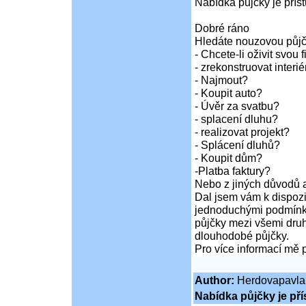
Nabídka půjčky je pří
Dobré ráno
Hledáte nouzovou půj
- Chcete-li oživit svou 
- zrekonstruovat inter
- Najmout?
- Koupit auto?
- Úvěr za svatbu?
- splacení dluhu?
- realizovat projekt?
- Splácení dluhů?
- Koupit dům?
-Platba faktury?
Nebo z jiných důvodů a
Dal jsem vám k dispozi
jednoduchými podmínka
půjčky mezi všemi druh
dlouhodobé půjčky.
Pro více informací mě 
Author:
Herdovapavla
Nabídka půjčky je př