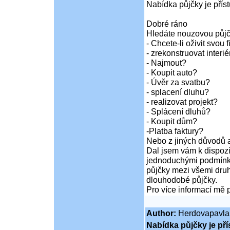
Nabídka půjčky je pří
Dobré ráno
Hledáte nouzovou půj
- Chcete-li oživit svou 
- zrekonstruovat inter
- Najmout?
- Koupit auto?
- Úvěr za svatbu?
- splacení dluhu?
- realizovat projekt?
- Splácení dluhů?
- Koupit dům?
-Platba faktury?
Nebo z jiných důvodů a
Dal jsem vám k dispozi
jednoduchými podmínka
půjčky mezi všemi druh
dlouhodobé půjčky.
Pro více informací mě 
Author:
Herdovapavla
Nabídka půjčky je př