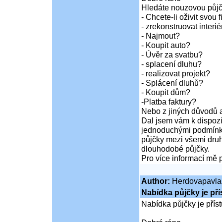
Hledáte nouzovou půj
- Chcete-li oživit svou 
- zrekonstruovat inter
- Najmout?
- Koupit auto?
- Úvěr za svatbu?
- splacení dluhu?
- realizovat projekt?
- Splácení dluhů?
- Koupit dům?
-Platba faktury?
Nebo z jiných důvodů a
Dal jsem vám k dispozi
jednoduchými podmínka
půjčky mezi všemi druh
dlouhodobé půjčky.
Pro více informací mě 
Author:
Herdovapavla
Nabídka půjčky je př
Nabídka půjčky je pří