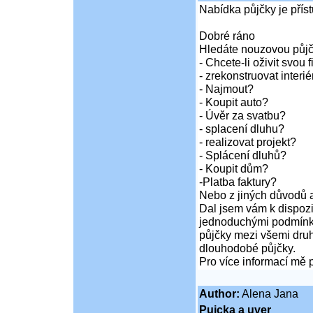
Nabídka půjčky je pří
Dobré ráno
Hledáte nouzovou půj
- Chcete-li oživit svou 
- zrekonstruovat inter
- Najmout?
- Koupit auto?
- Úvěr za svatbu?
- splacení dluhu?
- realizovat projekt?
- Splácení dluhů?
- Koupit dům?
-Platba faktury?
Nebo z jiných důvodů a
Dal jsem vám k dispozi
jednoduchými podmínka
půjčky mezi všemi druh
dlouhodobé půjčky.
Pro více informací mě 
Author:
Alena Jana
Pujcka a uver