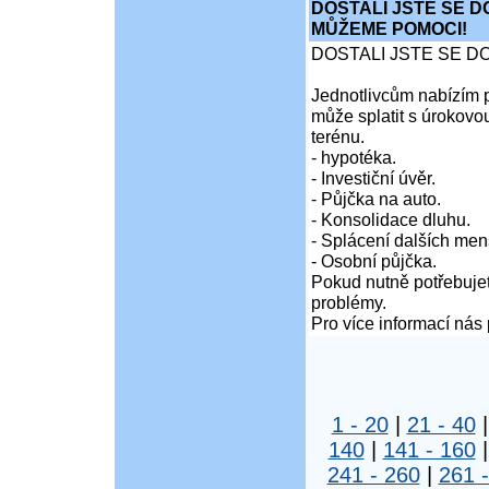
DOSTALI JSTE SE D
MŮŽEME POMOCI!
DOSTALI JSTE SE D
Jednotlivcům nabízím p
může splatit s úrokovo
terénu.
- hypotéka.
- Investiční úvěr.
- Půjčka na auto.
- Konsolidace dluhu.
- Splácení dalších men
- Osobní půjčka.
Pokud nutně potřebujet
problémy.
Pro více informací nás 
1 - 20
|
21 - 40
140
|
141 - 160
241 - 260
|
261 