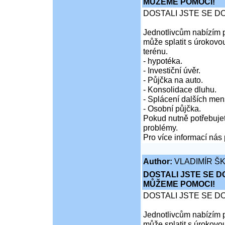
MŮŽEME POMOCI!
DOSTALI JSTE SE D
Jednotlivcům nabízím p
může splatit s úrokovo
terénu.
- hypotéka.
- Investiční úvěr.
- Půjčka na auto.
- Konsolidace dluhu.
- Splácení dalších men
- Osobní půjčka.
Pokud nutně potřebujet
problémy.
Pro více informací nás 
Author:
VLADIMÍR Š
DOSTALI JSTE SE D
MŮŽEME POMOCI!
DOSTALI JSTE SE D
Jednotlivcům nabízím p
může splatit s úrokovo