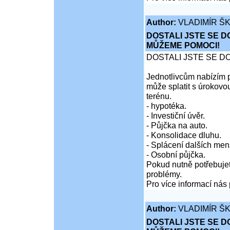
Author:
VLADIMÍR Š
DOSTALI JSTE SE D
MŮŽEME POMOCI!
DOSTALI JSTE SE D
Jednotlivcům nabízím p
může splatit s úrokovo
terénu.
- hypotéka.
- Investiční úvěr.
- Půjčka na auto.
- Konsolidace dluhu.
- Splácení dalších men
- Osobní půjčka.
Pokud nutně potřebujet
problémy.
Pro více informací nás 
Author:
VLADIMÍR Š
DOSTALI JSTE SE D