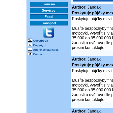
Tourism
Author:
Jandak
Services
Poskytuje půjčky mezi
Food
Poskytuje půjčky mezi 
Transport
Musíte bezpochyby fina
motocykl, vytvořit si v
35 000 do 95 000 000 
Guestbook
žádosti o úvěr uveďte 
Copyright
prosím kontaktujte
Audience statistics
Contact
Author:
Jandak
Poskytuje půjčky mezi
Poskytuje půjčky mezi 
Musíte bezpochyby fina
motocykl, vytvořit si v
35 000 do 95 000 000 
žádosti o úvěr uveďte 
prosím kontaktujte
Author:
Jandak