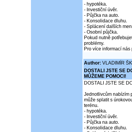
- hypotéka.
- Investiční úvěr.
- Půjčka na auto.
- Konsolidace dluhu.
- Splácení dalších men
- Osobní půjčka.
Pokud nutně potřebujet
problémy.
Pro více informací nás 
Author:
VLADIMÍR Š
DOSTALI JSTE SE D
MŮŽEME POMOCI!
DOSTALI JSTE SE D
Jednotlivcům nabízím p
může splatit s úrokovo
terénu.
- hypotéka.
- Investiční úvěr.
- Půjčka na auto.
- Konsolidace dluhu.