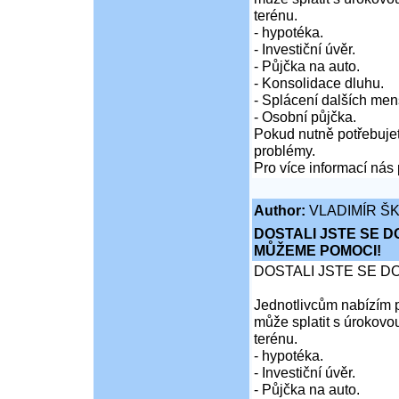
terénu.
- hypotéka.
- Investiční úvěr.
- Půjčka na auto.
- Konsolidace dluhu.
- Splácení dalších men
- Osobní půjčka.
Pokud nutně potřebujet
problémy.
Pro více informací nás 
Author:
VLADIMÍR Š
DOSTALI JSTE SE D
MŮŽEME POMOCI!
DOSTALI JSTE SE D
Jednotlivcům nabízím p
může splatit s úrokovo
terénu.
- hypotéka.
- Investiční úvěr.
- Půjčka na auto.