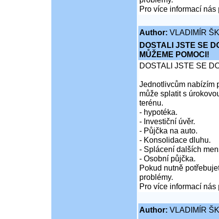
Pro více informací nás 
Author:
VLADIMÍR Š
DOSTALI JSTE SE D
MŮŽEME POMOCI!
DOSTALI JSTE SE D
Jednotlivcům nabízím p
může splatit s úrokovo
terénu.
- hypotéka.
- Investiční úvěr.
- Půjčka na auto.
- Konsolidace dluhu.
- Splácení dalších men
- Osobní půjčka.
Pokud nutně potřebujet
problémy.
Pro více informací nás 
Author:
VLADIMÍR Š