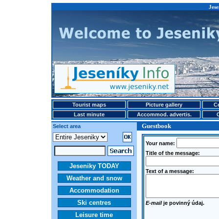
Jese
Tourist maps
Picture gallery
Ce
Last minute
Accommod. advertis.
Guestbook
Select area
Your name:
Title of the message:
Jeseniky TODAY
Text of a message:
Weather and snow
Accommodation
Ski centres
E-mail
je povinný údaj.
Leisure time