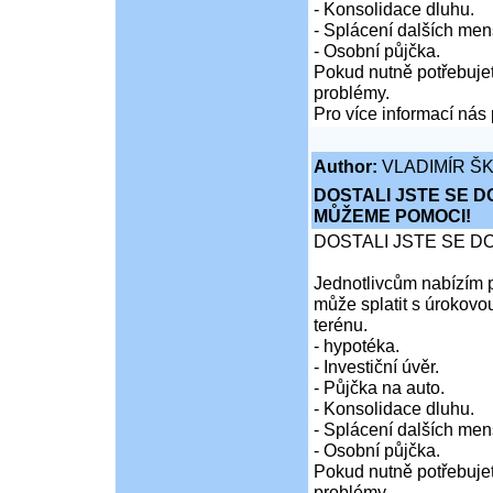
- Konsolidace dluhu.
- Splácení dalších men
- Osobní půjčka.
Pokud nutně potřebujet
problémy.
Pro více informací nás 
Author:
VLADIMÍR Š
DOSTALI JSTE SE D
MŮŽEME POMOCI!
DOSTALI JSTE SE D
Jednotlivcům nabízím p
může splatit s úrokovo
terénu.
- hypotéka.
- Investiční úvěr.
- Půjčka na auto.
- Konsolidace dluhu.
- Splácení dalších men
- Osobní půjčka.
Pokud nutně potřebujet
problémy.