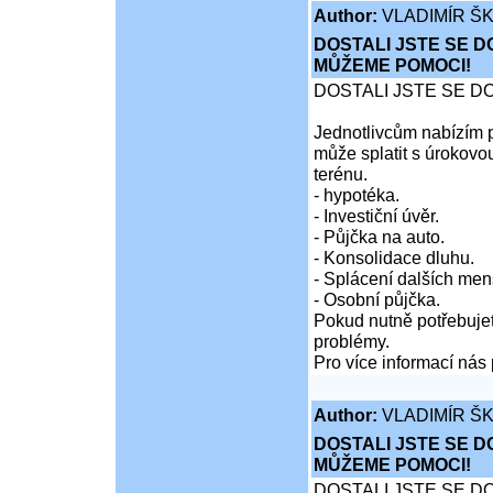
Author:
VLADIMÍR Š
DOSTALI JSTE SE D
MŮŽEME POMOCI!
DOSTALI JSTE SE D
Jednotlivcům nabízím p
může splatit s úrokovo
terénu.
- hypotéka.
- Investiční úvěr.
- Půjčka na auto.
- Konsolidace dluhu.
- Splácení dalších men
- Osobní půjčka.
Pokud nutně potřebujet
problémy.
Pro více informací nás 
Author:
VLADIMÍR Š
DOSTALI JSTE SE D
MŮŽEME POMOCI!
DOSTALI JSTE SE D