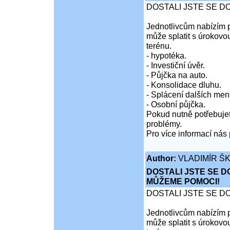
DOSTALI JSTE SE D
Jednotlivcům nabízím p
může splatit s úrokovo
terénu.
- hypotéka.
- Investiční úvěr.
- Půjčka na auto.
- Konsolidace dluhu.
- Splácení dalších men
- Osobní půjčka.
Pokud nutně potřebujet
problémy.
Pro více informací nás 
Author:
VLADIMÍR Š
DOSTALI JSTE SE D
MŮŽEME POMOCI!
DOSTALI JSTE SE D
Jednotlivcům nabízím p
může splatit s úrokovo