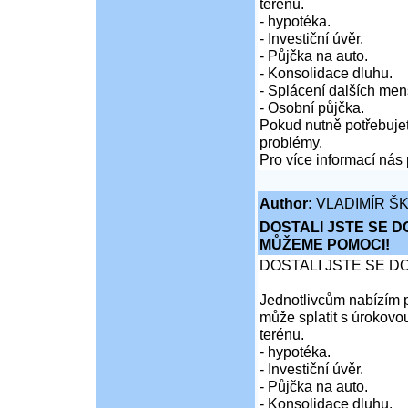
terénu.
- hypotéka.
- Investiční úvěr.
- Půjčka na auto.
- Konsolidace dluhu.
- Splácení dalších men
- Osobní půjčka.
Pokud nutně potřebujet
problémy.
Pro více informací nás 
Author:
VLADIMÍR Š
DOSTALI JSTE SE D
MŮŽEME POMOCI!
DOSTALI JSTE SE D
Jednotlivcům nabízím p
může splatit s úrokovo
terénu.
- hypotéka.
- Investiční úvěr.
- Půjčka na auto.
- Konsolidace dluhu.