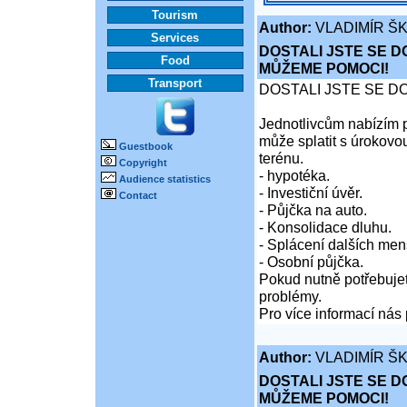
Tourism
Author:
VLADIMÍR Š
Services
DOSTALI JSTE SE D
Food
MŮŽEME POMOCI!
Transport
DOSTALI JSTE SE D
Jednotlivcům nabízím p
může splatit s úrokovo
Guestbook
terénu.
Copyright
- hypotéka.
Audience statistics
- Investiční úvěr.
Contact
- Půjčka na auto.
- Konsolidace dluhu.
- Splácení dalších men
- Osobní půjčka.
Pokud nutně potřebujet
problémy.
Pro více informací nás 
Author:
VLADIMÍR Š
DOSTALI JSTE SE D
MŮŽEME POMOCI!