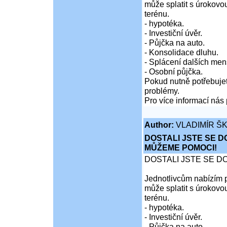
může splatit s úrokovo
terénu.
- hypotéka.
- Investiční úvěr.
- Půjčka na auto.
- Konsolidace dluhu.
- Splácení dalších men
- Osobní půjčka.
Pokud nutně potřebujet
problémy.
Pro více informací nás 
Author:
VLADIMÍR Š
DOSTALI JSTE SE D
MŮŽEME POMOCI!
DOSTALI JSTE SE D
Jednotlivcům nabízím p
může splatit s úrokovo
terénu.
- hypotéka.
- Investiční úvěr.
- Půjčka na auto.