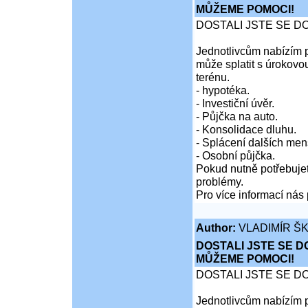
MŮŽEME POMOCI!
DOSTALI JSTE SE D
Jednotlivcům nabízím p
může splatit s úrokovo
terénu.
- hypotéka.
- Investiční úvěr.
- Půjčka na auto.
- Konsolidace dluhu.
- Splácení dalších men
- Osobní půjčka.
Pokud nutně potřebujet
problémy.
Pro více informací nás 
Author:
VLADIMÍR Š
DOSTALI JSTE SE D
MŮŽEME POMOCI!
DOSTALI JSTE SE D
Jednotlivcům nabízím p