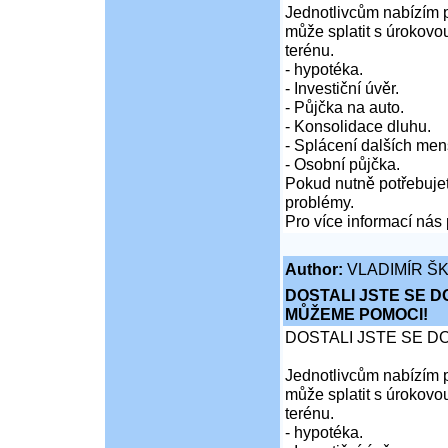
Jednotlivcům nabízím p
může splatit s úrokovo
terénu.
- hypotéka.
- Investiční úvěr.
- Půjčka na auto.
- Konsolidace dluhu.
- Splácení dalších men
- Osobní půjčka.
Pokud nutně potřebujet
problémy.
Pro více informací nás 
Author:
VLADIMÍR Š
DOSTALI JSTE SE D
MŮŽEME POMOCI!
DOSTALI JSTE SE D
Jednotlivcům nabízím p
může splatit s úrokovo
terénu.
- hypotéka.