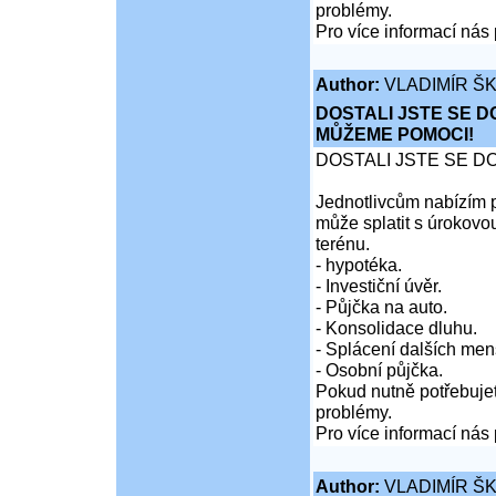
problémy.
Pro více informací nás 
Author:
VLADIMÍR Š
DOSTALI JSTE SE D
MŮŽEME POMOCI!
DOSTALI JSTE SE D
Jednotlivcům nabízím p
může splatit s úrokovo
terénu.
- hypotéka.
- Investiční úvěr.
- Půjčka na auto.
- Konsolidace dluhu.
- Splácení dalších men
- Osobní půjčka.
Pokud nutně potřebujet
problémy.
Pro více informací nás 
Author:
VLADIMÍR Š