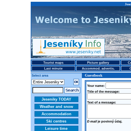
Jese
Tourist maps
Picture gallery
Ce
Last minute
Accommod. advertis.
Guestbook
Select area
Your name:
Title of the message:
Jeseniky TODAY
Text of a message:
Weather and snow
Accommodation
Ski centres
E-mail
je povinný údaj.
Leisure time