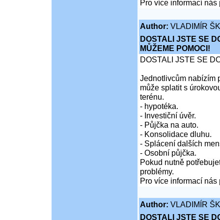
Pro více informací nás 
Author:
VLADIMÍR Š
DOSTALI JSTE SE D
MŮŽEME POMOCI!
DOSTALI JSTE SE D
Jednotlivcům nabízím p
může splatit s úrokovo
terénu.
- hypotéka.
- Investiční úvěr.
- Půjčka na auto.
- Konsolidace dluhu.
- Splácení dalších men
- Osobní půjčka.
Pokud nutně potřebujet
problémy.
Pro více informací nás 
Author:
VLADIMÍR Š
DOSTALI JSTE SE D