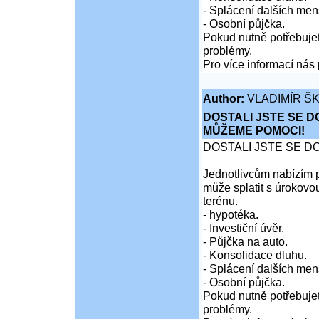
- Splácení dalších men
- Osobní půjčka.
Pokud nutně potřebujet
problémy.
Pro více informací nás 
Author:
VLADIMÍR Š
DOSTALI JSTE SE D
MŮŽEME POMOCI!
DOSTALI JSTE SE D
Jednotlivcům nabízím p
může splatit s úrokovo
terénu.
- hypotéka.
- Investiční úvěr.
- Půjčka na auto.
- Konsolidace dluhu.
- Splácení dalších men
- Osobní půjčka.
Pokud nutně potřebujet
problémy.