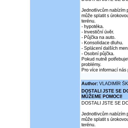
Jednotlivcům nabízím p
může splatit s úrokovo
terénu.
- hypotéka.
- Investiční úvěr.
- Půjčka na auto.
- Konsolidace dluhu.
- Splácení dalších men
- Osobní půjčka.
Pokud nutně potřebujet
problémy.
Pro více informací nás 
Author:
VLADIMÍR Š
DOSTALI JSTE SE D
MŮŽEME POMOCI!
DOSTALI JSTE SE D
Jednotlivcům nabízím p
může splatit s úrokovo
terénu.