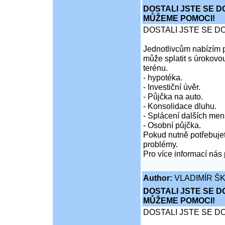
DOSTALI JSTE SE D
MŮŽEME POMOCI!
DOSTALI JSTE SE D
Jednotlivcům nabízím p
může splatit s úrokovo
terénu.
- hypotéka.
- Investiční úvěr.
- Půjčka na auto.
- Konsolidace dluhu.
- Splácení dalších men
- Osobní půjčka.
Pokud nutně potřebujet
problémy.
Pro více informací nás 
Author:
VLADIMÍR Š
DOSTALI JSTE SE D
MŮŽEME POMOCI!
DOSTALI JSTE SE D