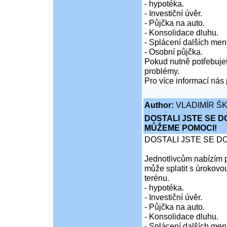
- hypotéka.
- Investiční úvěr.
- Půjčka na auto.
- Konsolidace dluhu.
- Splácení dalších men
- Osobní půjčka.
Pokud nutně potřebujet
problémy.
Pro více informací nás 
Author:
VLADIMÍR Š
DOSTALI JSTE SE D
MŮŽEME POMOCI!
DOSTALI JSTE SE D
Jednotlivcům nabízím p
může splatit s úrokovo
terénu.
- hypotéka.
- Investiční úvěr.
- Půjčka na auto.
- Konsolidace dluhu.
- Splácení dalších men