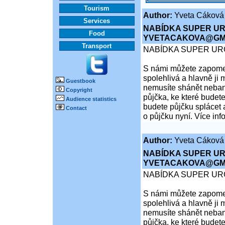
Tourism
Author:
Yveta Cáková
Services
NABÍDKA SUPER UR
Food
YVETACAKOVA@GMA
Transport
NABÍDKA SUPER UR
S námi můžete zapomen
spolehlivá a hlavně ji 
Guestbook
nemusíte shánět nebank
Copyright
půjčka, ke které budete
Audience statistics
budete půjčku splácet 
Contact
o půjčku nyní. Více inf
Author:
Yveta Cáková
NABÍDKA SUPER UR
YVETACAKOVA@GMA
NABÍDKA SUPER UR
S námi můžete zapomen
spolehlivá a hlavně ji 
nemusíte shánět nebank
půjčka, ke které budete