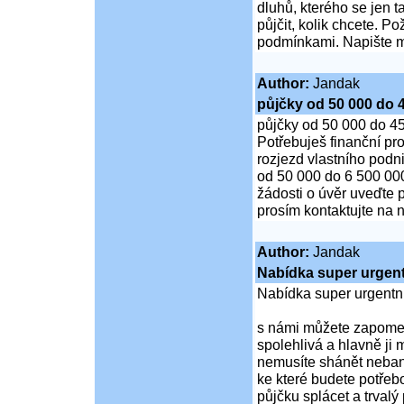
dluhů, kterého se jen
půjčit, kolik chcete. 
podmínkami. Napište
Author:
Jandak
půjčky od 50 000 do 
půjčky od 50 000 do 4
Potřebuješ finanční pr
rozjezd vlastního podn
od 50 000 do 6 500 00
žádosti o úvěr uveďte 
prosím kontaktujte na n
Author:
Jandak
Nabídka super urgent
Nabídka super urgentn
s námi můžete zapomen
spolehlivá a hlavně ji 
nemusíte shánět nebank
ke které budete potřebo
půjčku splácet a trvalý