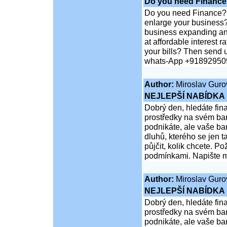
Do you need Finance
Do you need Finance? A
enlarge your business?
business expanding an
at affordable interest 
your bills? Then send 
whats-App +918929509
Author:
Miroslav Guro
NEJLEPŠÍ NABÍDKA 
Dobrý den, hledáte fi
prostředky na svém ba
podnikáte, ale vaše ba
dluhů, kterého se jen
půjčit, kolik chcete. 
podmínkami. Napište
Author:
Miroslav Guro
NEJLEPŠÍ NABÍDKA 
Dobrý den, hledáte fi
prostředky na svém ba
podnikáte, ale vaše ba