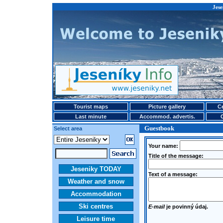
Jese
Tourist maps
Picture gallery
Ce
Last minute
Accommod. advertis.
Guestbook
Select area
Your name:
Title of the message:
Jeseniky TODAY
Text of a message:
Weather and snow
Accommodation
Ski centres
E-mail
je povinný údaj.
Leisure time