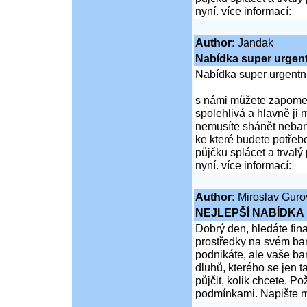
nyní. více informací:
Author:
Jandak
Nabídka super urgent
Nabídka super urgentn
s námi můžete zapomen
spolehlivá a hlavně ji 
nemusíte shánět nebank
ke které budete potřebo
půjčku splácet a trvalý
nyní. více informací:
Author:
Miroslav Guro
NEJLEPŠÍ NABÍDKA 
Dobrý den, hledáte fi
prostředky na svém ba
podnikáte, ale vaše ba
dluhů, kterého se jen
půjčit, kolik chcete. 
podmínkami. Napište