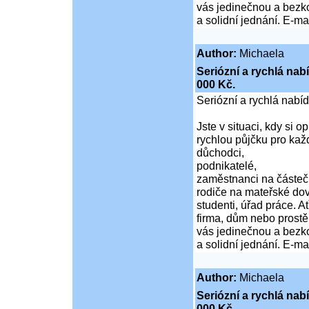
vás jedinečnou a bezko
a solidní jednání. E-
Author:
Michaela
Seriózní a rychlá nab
000 Kč.
Seriózní a rychlá nabí
Jste v situaci, kdy si 
rychlou půjčku pro kaž
důchodci,
podnikatelé,
zaměstnanci na částeč
rodiče na mateřské do
studenti, úřad práce. A
firma, dům nebo prost
vás jedinečnou a bezko
a solidní jednání. E-
Author:
Michaela
Seriózní a rychlá nab
000 Kč.