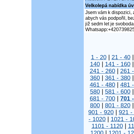
Velkolepá nabídka úv
Jsem vám k dispozici, 
abych vás podpořil, bez
již sedm let je svobod
Whatsapp:+42073982
1 - 20
|
21 - 40
140
|
141 - 160
241 - 260
|
261 
360
|
361 - 380
461 - 480
|
481 
580
|
581 - 600
681 - 700
|
701 
800
|
801 - 820
901 - 920
|
921 -
- 1020
|
1021 - 1
1101 - 1120
|
11
1200
|
1201 - 1