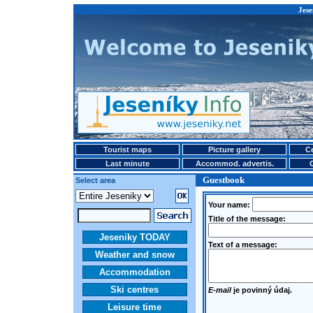
Jese
Tourist maps
Picture gallery
Ce
Last minute
Accommod. advertis.
Guestbook
Select area
Your name:
Title of the message:
Jeseniky TODAY
Text of a message:
Weather and snow
Accommodation
Ski centres
E-mail
je povinný údaj.
Leisure time