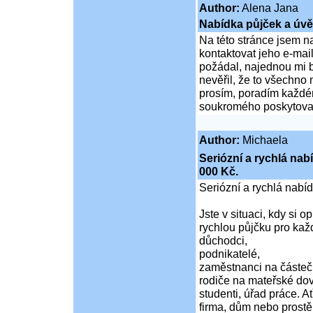
Author:
Alena Jana
Nabídka půjček a úvě
Na této stránce jsem n
kontaktovat jeho e-mai
požádal, najednou mi b
nevěřil, že to všechno
prosím, poradím každém
soukromého poskytovate
Author:
Michaela
Seriózní a rychlá nab
000 Kč.
Seriózní a rychlá nabí
Jste v situaci, kdy si 
rychlou půjčku pro kaž
důchodci,
podnikatelé,
zaměstnanci na částeč
rodiče na mateřské do
studenti, úřad práce. A
firma, dům nebo prost