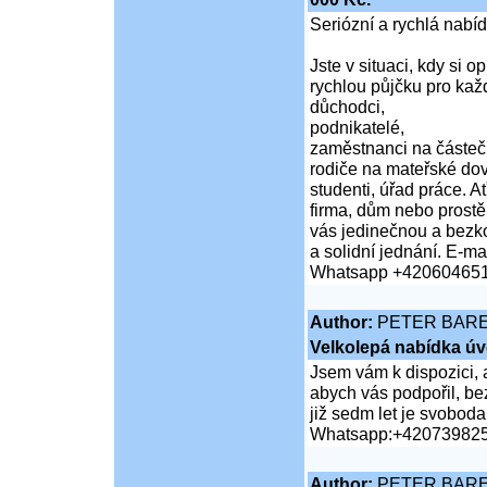
Seriózní a rychlá nabí
Jste v situaci, kdy si 
rychlou půjčku pro kaž
důchodci,
podnikatelé,
zaměstnanci na částeč
rodiče na mateřské do
studenti, úřad práce. A
firma, dům nebo prost
vás jedinečnou a bezko
a solidní jednání. E-mai
Whatsapp +42060465
Author:
PETER BAR
Velkolepá nabídka úv
Jsem vám k dispozici, 
abych vás podpořil, bez
již sedm let je svobod
Whatsapp:+42073982
Author:
PETER BAR