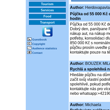
Tourism
Author:
Herdovapavla
Services
Půjčka od 55 000 Kč 
Food
hodin
Transport
Půjčka od 55 000 Kč d
Dobrý den, paní/pane P
nákup aut, na nákup mo
potřeby, konsolidaci d
Guestbook
850 000 Kč s nominální
Copyright
půjčku prosím uveďte p
Audience statistics
kontaktujte pouze na t
Contact
Author:
BOUZEK MIL
Rychlá a spolehlivá 
Hledáte půjčku na dům,
začít svůj vlastní pod
spolehlivé, pokud potř
kontaktujte nás pro víc
nebo whatsapp:+4219
Author:
Michaela