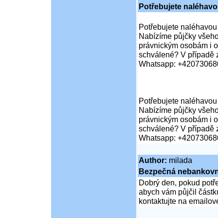
Potřebujete naléhav
Potřebujete naléhavou
Nabízíme půjčky všeho
právnickým osobám i or
schválené? V případě z
Whatsapp: +42073068
Potřebujete naléhavou
Nabízíme půjčky všeho
právnickým osobám i or
schválené? V případě z
Whatsapp: +42073068
Author:
milada
Bezpečná nebankovn
Dobrý den, pokud potřeb
abych vám půjčil částk
kontaktujte na emailov