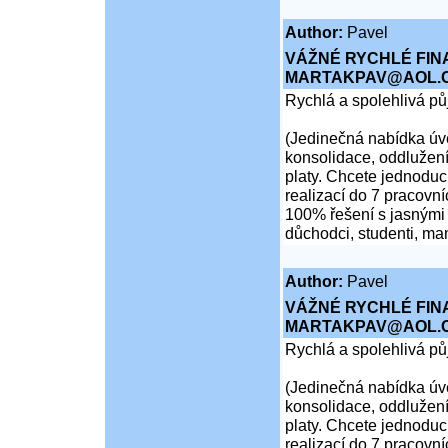
Author:
Pavel
VÁŽNÉ RYCHLÉ FIN
MARTAKPAV@AOL.
Rychlá a spolehlivá p
(Jedinečná nabídka úvě
konsolidace, oddlužení
platy. Chcete jednoduch
realizací do 7 pracovní
100% řešení s jasnými 
důchodci, studenti, ma
Author:
Pavel
VÁŽNÉ RYCHLÉ FIN
MARTAKPAV@AOL.
Rychlá a spolehlivá p
(Jedinečná nabídka úvě
konsolidace, oddlužení
platy. Chcete jednoduch
realizací do 7 pracovní