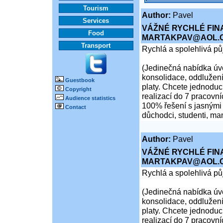
Tourism
Author:
Pavel
Services
VÁŽNÉ RYCHLÉ FIN
Food
MARTAKPAV@AOL.
Transport
Rychlá a spolehlivá p
(Jedinečná nabídka úvě
konsolidace, oddlužení
Guestbook
platy. Chcete jednoduch
Copyright
realizací do 7 pracovní
Audience statistics
100% řešení s jasnými 
Contact
důchodci, studenti, ma
Author:
Pavel
VÁŽNÉ RYCHLÉ FIN
MARTAKPAV@AOL.
Rychlá a spolehlivá p
(Jedinečná nabídka úvě
konsolidace, oddlužení
platy. Chcete jednoduch
realizací do 7 pracovní