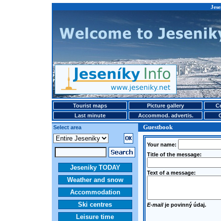
Jese
Tourist maps
Picture gallery
Ce
Last minute
Accommod. advertis.
Guestbook
Select area
Your name:
Title of the message:
Jeseniky TODAY
Text of a message:
Weather and snow
Accommodation
Ski centres
E-mail
je povinný údaj.
Leisure time