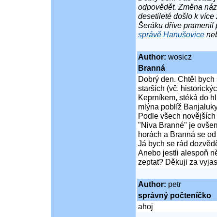
odpovědět. Změna názv
desetileté došlo k víc
Šeráku dříve pramenil 
správě Hanušovice
ne
Author:
wosicz
Branná
Dobrý den. Chtěl bych 
starších (vč. historic
Keprníkem, stéká do h
mlýna poblíž Banjaluky
Podle všech novějších
"Niva Branné" je ovš
horách a Branná se od
Já bych se rád dozvědě
Anebo jestli alespoň n
zeptat? Děkuji za vyjas
Author:
petr
správný počteníčko
ahoj