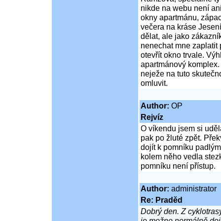
nikde na webu není ani
okny apartmánu, zápach
večera na kráse Jesení
dělat, ale jako zákazn
nenechat mne zaplatit 
otevřít okno trvale. Vý
apartmánový komplex. (
neježe na tuto skutečn
omluvit.
Author:
OP
Rejvíz
O víkendu jsem si uděl
pak po žluté zpět. Pře
dojít k pomníku padlým 
kolem něho vedla stez
pomníku není přístup.
Author:
administrator
Re: Praděd
Dobrý den. Z cyklotra
je možno normálně doje