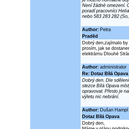
Není žádné omezení. Co
poradí pracovníci Heli
nebo 583 283 282 (So,
Author:
Petra
Praděd
Dobrý den,zajímalo by 
prosím, jak se dostane
elektrárnu Dlouhé Str
Author:
administrator
Re: Dotaz Bílá Opava
Dobrý den. Dle sdělen
stezce Bílá Opava míst
opravovat. Přesto je 
výletu nic nebrání.
Author:
Dušan Hampl
Dotaz Bílá Opava
Dobrý den,
Máme v plánu podniknou