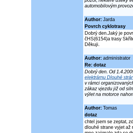
pozor, některé úseky ve
automobilovým provoze
Author:
Jarda
Povrch cyklotrasy
Dobrý den.Jaký je povr
čHS(6154)a trasy Skřít
Děkuji.
Author:
administrator
Re: dotaz
Dobrý den. Od 1.4.200
elektrárnu Dlouhé strá
v rámci organizovaných
zákaz vjezdu již od si
výlet na motorce nahor
Author:
Tomas
dotaz
chtel jsem se zeptat, 
dlouhé strane vyjet až 
mne zajimalo zda se do