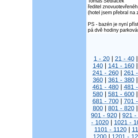
Tomáš Sedláček
ředitel znovuotevřené
(hotel jsem přebral na 
PS - bazén je nyní přís
pá dvě hodiny parkov
1 - 20
|
21 - 40
140
|
141 - 160
241 - 260
|
261 
360
|
361 - 380
461 - 480
|
481 
580
|
581 - 600
681 - 700
|
701 
800
|
801 - 820
901 - 920
|
921 -
- 1020
|
1021 - 1
1101 - 1120
|
11
1200
|
1201 - 1