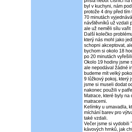
přišla neboť číšníci n
byl v kuchyni, nám pod n
protože 4 dny před tím
70 minutách vyjednávání
návštěvníků už vzdali po
ale už neměli sílu vaři
Další kolečko problému 
který nás mohl jako jed
schopni akceptovat, al
bychom si okolo 18 hodi
po 20 minutách vyřešili
Okolo 19 hodiny jsme se
ale nepodával žádné inf
budeme mít velký pokoj 
9 lůžkový pokoj, který 
jsme si museli dodat o
nakonec použili v patře
Matrace, které byly na 
matracemi.
Kelímky u umavadla, kte
míchání barev pro výtv
také vzdali.
Večer jsme si vydobili 
kávových hrnků, jak cht