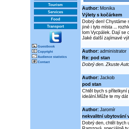
Tourism
Author:
Monika
Services
Výlety s kočárkem
Food
Dobrý den! Chystáme s
Transport
jiné i tyto místa ... r
lom Vycpálek. Dají se 
Jaké další zajímavé v
Guestbook
Author:
administrator
Copyright
Audience statistics
Re: pod stan
Contact
Dobrý den. Zkuste Aut
Author:
Jackob
pod stan
Chtěl bych s přítelkyní
ideální.Může te my dát
Author:
Jaromír
nekvalitní ubytován
Dobrý den, chtěl bych
Ramzová, speciálně ty 