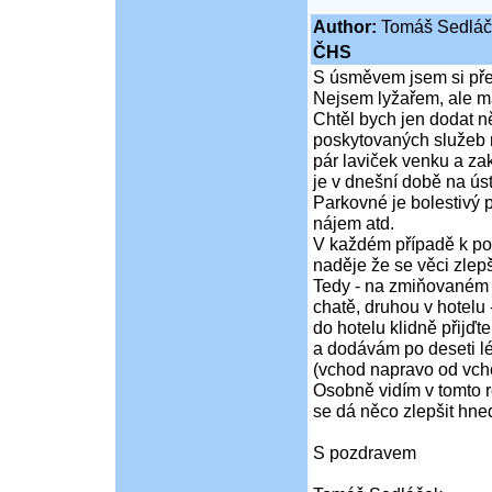
Author:
Tomáš Sedláč
ČHS
S úsměvem jsem si přeč
Nejsem lyžařem, ale m
Chtěl bych jen dodat n
poskytovaných služeb m
pár laviček venku a zak
je v dnešní době na ús
Parkovné je bolestivý 
nájem atd.
V každém případě k poi
naděje že se věci zlepš
Tedy - na zmiňovaném 
chatě, druhou v hotelu
do hotelu klidně přijďt
a dodávám po deseti lé
(vchod napravo od vcho
Osobně vidím v tomto r
se dá něco zlepšit hned
S pozdravem