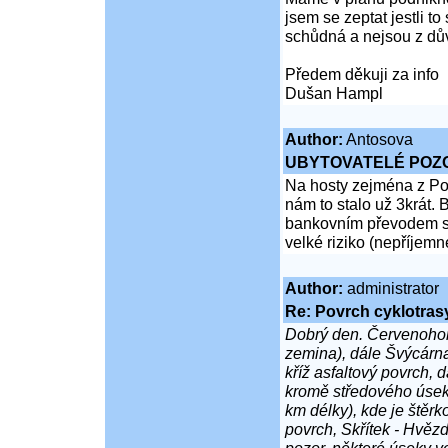
jsem se zeptat jestli t
schůdná a nejsou z dů
Předem děkuji za info
Dušan Hampl
Author:
Antosova
UBYTOVATELÉ POZ
Na hosty zejména z Pol
nám to stalo už 3krát. B
bankovním převodem sto
velké riziko (nepříjemn
Author:
administrator
Re: Povrch cyklotras
Dobrý den. Červenohors
zemina), dále Švýcárna
kříž asfaltový povrch, 
kromě středového úse
km délky), kde je štěrk
povrch, Skřítek - Hvězd