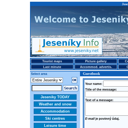
Jese
Tourist maps
Picture gallery
Ce
Last minute
Accommod. advertis.
Guestbook
Select area
Your name:
Title of the message:
Jeseniky TODAY
Text of a message:
Weather and snow
Accommodation
Ski centres
E-mail
je povinný údaj.
Leisure time