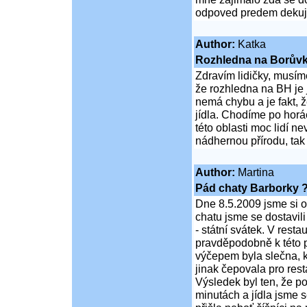
odpoved predem dekuj
Author:
Katka
Rozhledna na Borůvk
Zdravím lidičky, musíme
že rozhledna na BH je 
nemá chybu a je fakt, ž
jídla. Chodíme po horách
této oblasti moc lidí ne
nádhernou přírodu, tak
Author:
Martina
Pád chaty Barborky 
Dne 8.5.2009 jsme si o
chatu jsme se dostavili
- státní svátek. V restau
pravděpodobně k této p
výčepem byla slečna, k
jinak čepovala pro res
Výsledek byl ten, že p
minutách a jídla jsme 