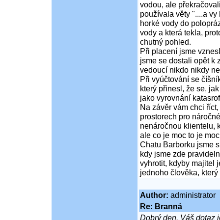
vodou, ale překračoval
používala věty "....a vy
horké vody do polopráz
vody a která tekla, pro
chutný pohled.
Při placení jsme vznesl
jsme se dostali opět k 
vedoucí nikdo nikdy ne
Při vyúčtování se číšn
který přinesl, že se, jak
jako vyrovnání katasrof
Na závěr vám chci říct,
prostorech pro náročné
nenáročnou klientelu, k
ale co je moc to je moc
Chatu Barborku jsme si
kdy jsme zde pravidelně
vyhrotit, kdyby majitel
jednoho člověka, který 
Author:
administrator
Re: Branná
Dobrý den. Váš dotaz 