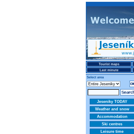
Tourist maps
Last minute
Select area
Jeseniky TODAY
Weather and snow
Accommodation
Ski centres
Leisure time