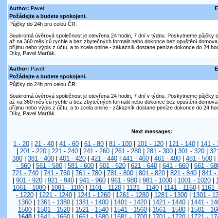
Author:
Pavel
E
Požádejte a budete spokojeni.
Půjčky do 24h pro celou ČR:
Soukromá úvěrová společnost je otevřena 24 hodin, 7 dní v týdnu. Poskytneme půjčky on
až na 360 měsíců rychle a bez zbytečných formalit nebo dokonce bez opuštění domova. V
příjmu nebo výpis z účtu, a to zcela online - zákazník dostane peníze dokonce do 24 hod
Díky, Pavel Marťák.
Author:
Pavel
E
Požádejte a budete spokojeni.
Půjčky do 24h pro celou ČR:
Soukromá úvěrová společnost je otevřena 24 hodin, 7 dní v týdnu. Poskytneme půjčky on
až na 360 měsíců rychle a bez zbytečných formalit nebo dokonce bez opuštění domova. V
příjmu nebo výpis z účtu, a to zcela online - zákazník dostane peníze dokonce do 24 hod
Díky, Pavel Marťák.
Next messages:
1 - 20
|
21 - 40
|
41 - 60
|
61 - 80
|
81 - 100
|
101 - 120
|
121 - 140
|
141 - 
|
201 - 220
|
221 - 240
|
241 - 260
|
261 - 280
|
281 - 300
|
301 - 320
|
32
380
|
381 - 400
|
401 - 420
|
421 - 440
|
441 - 460
|
461 - 480
|
481 - 500
|
- 560
|
561 - 580
|
581 - 600
|
601 - 620
|
621 - 640
|
641 - 660
|
661 - 68
721 - 740
|
741 - 760
|
761 - 780
|
781 - 800
|
801 - 820
|
821 - 840
|
841 -
|
901 - 920
|
921 - 940
|
941 - 960
|
961 - 980
|
981 - 1000
|
1001 - 1020
|
1061 - 1080
|
1081 - 1100
|
1101 - 1120
|
1121 - 1140
|
1141 - 1160
|
1161 
- 1220
|
1221 - 1240
|
1241 - 1260
|
1261 - 1280
|
1281 - 1300
|
1301 - 1
1360
|
1361 - 1380
|
1381 - 1400
|
1401 - 1420
|
1421 - 1440
|
1441 - 14
1500
|
1501 - 1520
|
1521 - 1540
|
1541 - 1560
|
1561 - 1580
|
1581 - 16
1640
|
1641 - 1660
|
1661 - 1680
|
1681 - 1700
|
1701 - 1720
|
1721 - 17