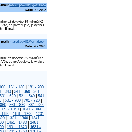
-mail:
martakpav01@gmail.com
Date:
9.2.2023
line až do výše 35 milionů Kč
še, co potřebujete, je výpis z
in! E-mail:
-mail:
martakpav01@gmail.com
Date:
9.2.2023
line až do výše 35 milionů Kč
še, co potřebujete, je výpis z
in! E-mail:
160
|
161 - 180
|
181 - 200
1 - 340
|
341 - 360
|
361 -
501 - 520
|
521 - 540
|
541
0
|
681 - 700
|
701 - 720
|
 860
|
861 - 880
|
881 - 900
1021 - 1040
|
1041 - 1060
|
- 1180
|
1181 - 1200
|
1201
320
|
1321 - 1340
|
1341 -
60
|
1461 - 1480
|
1481 -
00
|
1601 - 1620
|
1621 -
40
|
1741 - 1760
|
1761 -