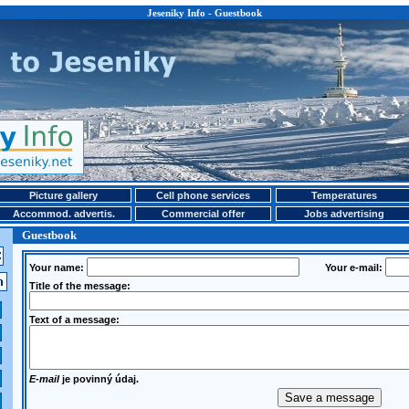
Jeseniky Info - Guestbook
Picture gallery
Cell phone services
Temperatures
Accommod. advertis.
Commercial offer
Jobs advertising
Guestbook
Your name:
Your e-mail:
Title of the message:
Text of a message:
E-mail
je povinný údaj.