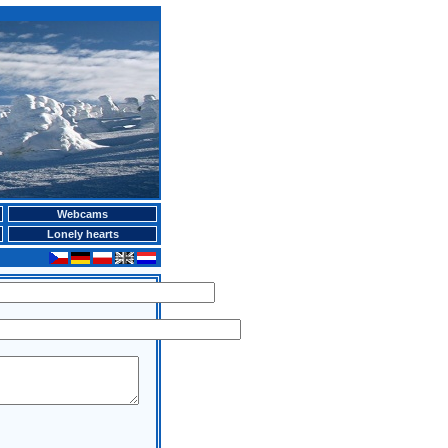
Webcams
Lonely hearts