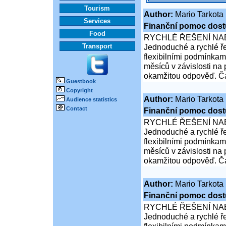
Tourism
Author:
Mario Tarkota
Services
Finanční pomoc dost
Food
RYCHLÉ ŘEŠENÍ NA
Transport
Jednoduché a rychlé ře
flexibilními podmínkam
měsíců v závislosti na
okamžitou odpověď. Čá
Guestbook
Copyright
Author:
Mario Tarkota
Audience statistics
Contact
Finanční pomoc dost
RYCHLÉ ŘEŠENÍ NA
Jednoduché a rychlé ře
flexibilními podmínkam
měsíců v závislosti na
okamžitou odpověď. Čá
Author:
Mario Tarkota
Finanční pomoc dost
RYCHLÉ ŘEŠENÍ NA
Jednoduché a rychlé ře