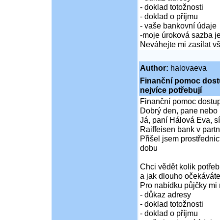
- doklad totožnosti
- doklad o příjmu
- vaše bankovní údaje
-moje úroková sazba je
Neváhejte mi zasílat 
Author:
halovaeva
Finanční pomoc dostup
nejvíce potřebují
Finanční pomoc dostupná
Dobrý den, pane nebo 
Já, paní Hálová Eva, sí
Raiffeisen bank v partn
Přišel jsem prostředni
dobu
Chci vědět kolik potře
a jak dlouho očekáváte
Pro nabídku půjčky mi 
- důkaz adresy
- doklad totožnosti
- doklad o příjmu