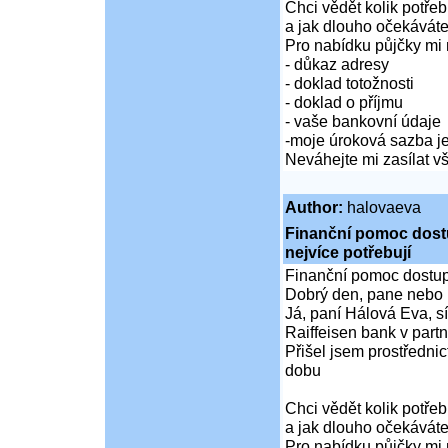
Chci vědět kolik potře
a jak dlouho očekáváte
Pro nabídku půjčky mi 
- důkaz adresy
- doklad totožnosti
- doklad o příjmu
- vaše bankovní údaje
-moje úroková sazba je
Neváhejte mi zasílat 
Author:
halovaeva
Finanční pomoc dostup
nejvíce potřebují
Finanční pomoc dostupná
Dobrý den, pane nebo 
Já, paní Hálová Eva, sí
Raiffeisen bank v partn
Přišel jsem prostředni
dobu
Chci vědět kolik potře
a jak dlouho očekáváte
Pro nabídku půjčky mi 