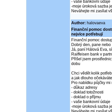
- vaše bankovní údaje
-moje úroková sazba je
Neváhejte mi zasílat 
Author:
halovaeva
Finanční pomoc dostup
nejvíce potřebují
Finanční pomoc dostupná
Dobrý den, pane nebo 
Já, paní Hálová Eva, sí
Raiffeisen bank v partn
Přišel jsem prostředni
dobu
Chci vědět kolik potře
a jak dlouho očekáváte
Pro nabídku půjčky mi 
- důkaz adresy
- doklad totožnosti
- doklad o příjmu
- vaše bankovní údaje
-moje úroková sazba je
Neváhejte mi zasílat 