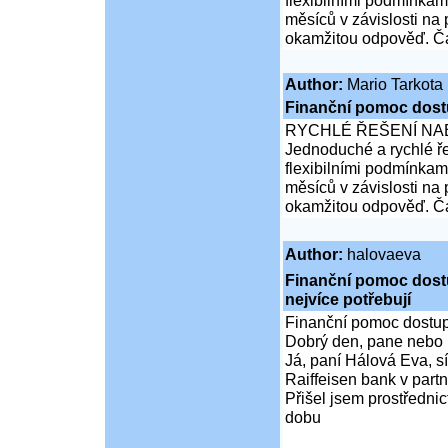
flexibilními podmínkam
měsíců v závislosti na
okamžitou odpověď. Čá
Author:
Mario Tarkota
Finanční pomoc dost
RYCHLÉ ŘEŠENÍ NA
Jednoduché a rychlé ře
flexibilními podmínkam
měsíců v závislosti na
okamžitou odpověď. Čá
Author:
halovaeva
Finanční pomoc dostup
nejvíce potřebují
Finanční pomoc dostupná
Dobrý den, pane nebo 
Já, paní Hálová Eva, sí
Raiffeisen bank v partn
Přišel jsem prostředni
dobu