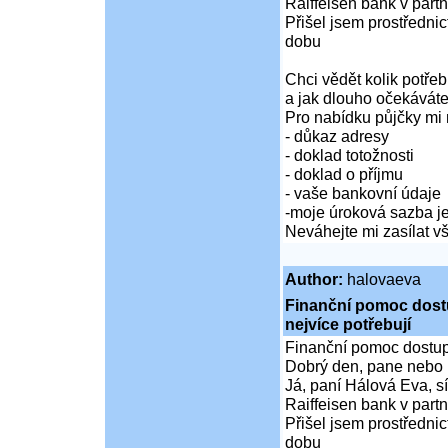
Raiffeisen bank v partn
Přišel jsem prostředni
dobu
Chci vědět kolik potře
a jak dlouho očekáváte
Pro nabídku půjčky mi 
- důkaz adresy
- doklad totožnosti
- doklad o příjmu
- vaše bankovní údaje
-moje úroková sazba je
Neváhejte mi zasílat 
Author:
halovaeva
Finanční pomoc dostup
nejvíce potřebují
Finanční pomoc dostupná
Dobrý den, pane nebo 
Já, paní Hálová Eva, sí
Raiffeisen bank v partn
Přišel jsem prostředni
dobu