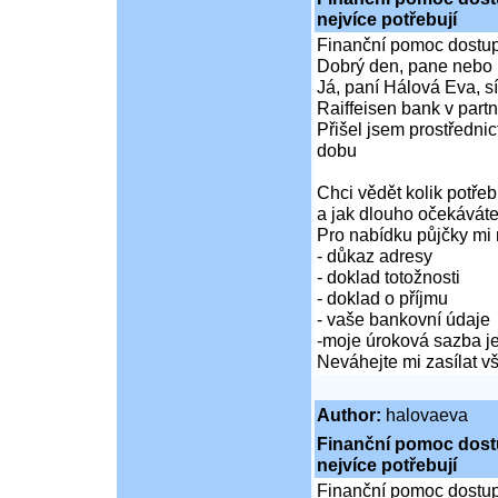
nejvíce potřebují
Finanční pomoc dostupná
Dobrý den, pane nebo 
Já, paní Hálová Eva, sí
Raiffeisen bank v partn
Přišel jsem prostředni
dobu
Chci vědět kolik potře
a jak dlouho očekáváte
Pro nabídku půjčky mi 
- důkaz adresy
- doklad totožnosti
- doklad o příjmu
- vaše bankovní údaje
-moje úroková sazba je
Neváhejte mi zasílat 
Author:
halovaeva
Finanční pomoc dostup
nejvíce potřebují
Finanční pomoc dostupná