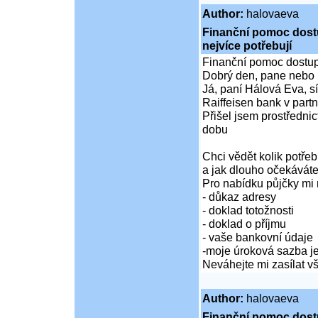
Author:
halovaeva
Finanční pomoc dostup
nejvíce potřebují
Finanční pomoc dostupná
Dobrý den, pane nebo 
Já, paní Hálová Eva, sí
Raiffeisen bank v partn
Přišel jsem prostředni
dobu
Chci vědět kolik potře
a jak dlouho očekáváte
Pro nabídku půjčky mi 
- důkaz adresy
- doklad totožnosti
- doklad o příjmu
- vaše bankovní údaje
-moje úroková sazba je
Neváhejte mi zasílat 
Author:
halovaeva
Finanční pomoc dostup