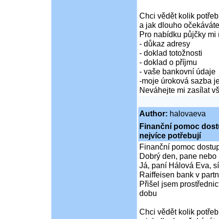
Chci vědět kolik potře
a jak dlouho očekáváte
Pro nabídku půjčky mi 
- důkaz adresy
- doklad totožnosti
- doklad o příjmu
- vaše bankovní údaje
-moje úroková sazba je
Neváhejte mi zasílat 
Author:
halovaeva
Finanční pomoc dostup
nejvíce potřebují
Finanční pomoc dostupná
Dobrý den, pane nebo 
Já, paní Hálová Eva, sí
Raiffeisen bank v partn
Přišel jsem prostředni
dobu
Chci vědět kolik potře