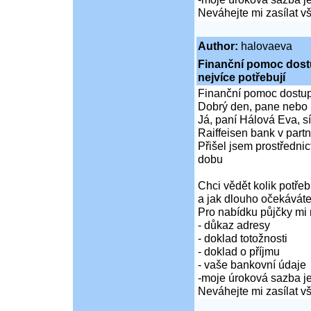
Neváhejte mi zasílat 
Author:
halovaeva
Finanční pomoc dostup
nejvíce potřebují
Finanční pomoc dostupná
Dobrý den, pane nebo 
Já, paní Hálová Eva, sí
Raiffeisen bank v partn
Přišel jsem prostředni
dobu
Chci vědět kolik potře
a jak dlouho očekáváte
Pro nabídku půjčky mi 
- důkaz adresy
- doklad totožnosti
- doklad o příjmu
- vaše bankovní údaje
-moje úroková sazba je
Neváhejte mi zasílat 