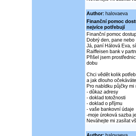
Author:
halovaeva
Finanční pomoc dostup
nejvíce potřebují
Finanční pomoc dostupná
Dobrý den, pane nebo 
Já, paní Hálová Eva, sí
Raiffeisen bank v partn
Přišel jsem prostředni
dobu
Chci vědět kolik potře
a jak dlouho očekáváte
Pro nabídku půjčky mi 
- důkaz adresy
- doklad totožnosti
- doklad o příjmu
- vaše bankovní údaje
-moje úroková sazba je
Neváhejte mi zasílat 
Author:
halovaeva