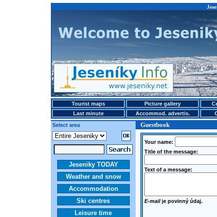
Jese
Tourist maps
Picture gallery
Ce
Last minute
Accommod. advertis.
Guestbook
Select area
Your name:
Title of the message:
Jeseniky TODAY
Text of a message:
Weather and snow
Accommodation
Ski centres
E-mail
je povinný údaj.
Leisure time