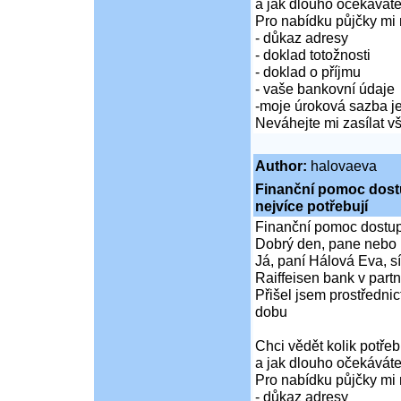
a jak dlouho očekáváte
Pro nabídku půjčky mi 
- důkaz adresy
- doklad totožnosti
- doklad o příjmu
- vaše bankovní údaje
-moje úroková sazba je
Neváhejte mi zasílat 
Author:
halovaeva
Finanční pomoc dostup
nejvíce potřebují
Finanční pomoc dostupná
Dobrý den, pane nebo 
Já, paní Hálová Eva, sí
Raiffeisen bank v partn
Přišel jsem prostředni
dobu
Chci vědět kolik potře
a jak dlouho očekáváte
Pro nabídku půjčky mi 
- důkaz adresy