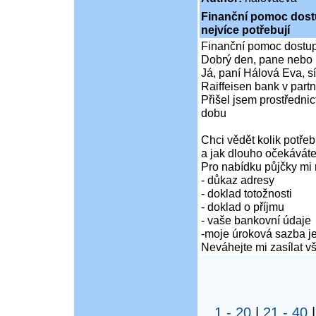
Finanční pomoc dostup
nejvíce potřebují
Finanční pomoc dostupná
Dobrý den, pane nebo 
Já, paní Hálová Eva, sí
Raiffeisen bank v partn
Přišel jsem prostředni
dobu
Chci vědět kolik potře
a jak dlouho očekáváte
Pro nabídku půjčky mi 
- důkaz adresy
- doklad totožnosti
- doklad o příjmu
- vaše bankovní údaje
-moje úroková sazba je
Neváhejte mi zasílat 
1 - 20
|
21 - 40