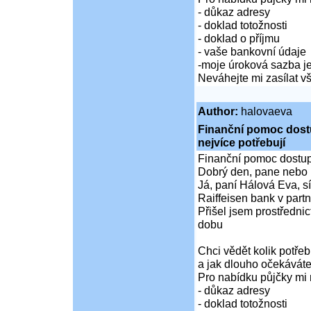
- důkaz adresy
- doklad totožnosti
- doklad o příjmu
- vaše bankovní údaje
-moje úroková sazba je
Neváhejte mi zasílat 
Author:
halovaeva
Finanční pomoc dostup
nejvíce potřebují
Finanční pomoc dostupná
Dobrý den, pane nebo 
Já, paní Hálová Eva, sí
Raiffeisen bank v partn
Přišel jsem prostředni
dobu
Chci vědět kolik potře
a jak dlouho očekáváte
Pro nabídku půjčky mi 
- důkaz adresy
- doklad totožnosti