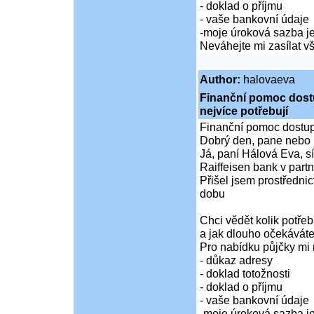
- doklad o příjmu
- vaše bankovní údaje
-moje úroková sazba je
Neváhejte mi zasílat 
Author:
halovaeva
Finanční pomoc dostup
nejvíce potřebují
Finanční pomoc dostupná
Dobrý den, pane nebo 
Já, paní Hálová Eva, sí
Raiffeisen bank v partn
Přišel jsem prostředni
dobu
Chci vědět kolik potře
a jak dlouho očekáváte
Pro nabídku půjčky mi 
- důkaz adresy
- doklad totožnosti
- doklad o příjmu
- vaše bankovní údaje
-moje úroková sazba je