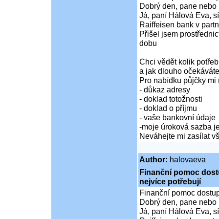
Dobrý den, pane nebo 
Já, paní Hálová Eva, sí
Raiffeisen bank v partn
Přišel jsem prostředni
dobu
Chci vědět kolik potře
a jak dlouho očekáváte
Pro nabídku půjčky mi 
- důkaz adresy
- doklad totožnosti
- doklad o příjmu
- vaše bankovní údaje
-moje úroková sazba je
Neváhejte mi zasílat 
Author:
halovaeva
Finanční pomoc dostup
nejvíce potřebují
Finanční pomoc dostupná
Dobrý den, pane nebo 
Já, paní Hálová Eva, sí