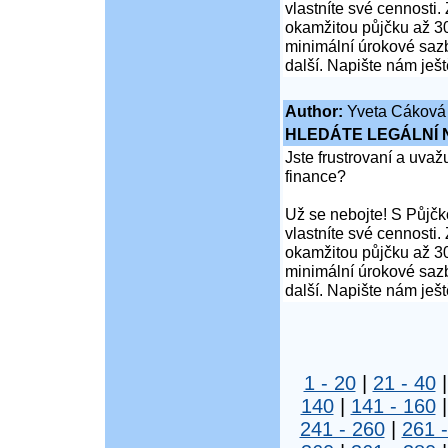
vlastníte své cennosti
okamžitou půjčku až 30
minimální úrokové sazb
další. Napište nám ješ
Author:
Yveta Cáková
HLEDÁTE LEGÁLNÍ
Jste frustrovaní a uva
finance?
Už se nebojte! S Půjčko
vlastníte své cennosti
okamžitou půjčku až 30
minimální úrokové sazb
další. Napište nám ješ
1 - 20
|
21 - 40
140
|
141 - 160
241 - 260
|
261 