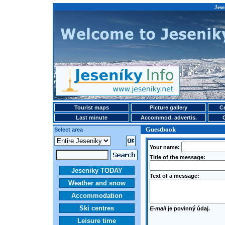
Jese
Tourist maps
Picture gallery
Ce
Last minute
Accommod. advertis.
Guestbook
Select area
Your name:
Title of the message:
Jeseniky TODAY
Text of a message:
Weather and snow
Accommodation
Ski centres
E-mail
je povinný údaj.
Leisure time