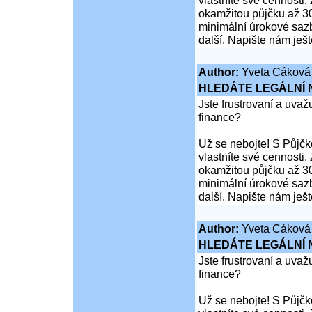
vlastníte své cennosti
okamžitou půjčku až 30
minimální úrokové sazb
další. Napište nám ješ
Author:
Yveta Cáková
HLEDÁTE LEGÁLNÍ
Jste frustrovaní a uva
finance?
Už se nebojte! S Půjčko
vlastníte své cennosti
okamžitou půjčku až 30
minimální úrokové sazb
další. Napište nám ješ
Author:
Yveta Cáková
HLEDÁTE LEGÁLNÍ
Jste frustrovaní a uva
finance?
Už se nebojte! S Půjčko