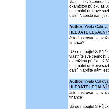
vlastníte své cennosti
okamžitou půjčku až 30
minimální úrokové sazb
další. Napište nám ješ
Author:
Yveta Cáková
HLEDÁTE LEGÁLNÍ
Jste frustrovaní a uva
finance?
Už se nebojte! S Půjčko
vlastníte své cennosti
okamžitou půjčku až 30
minimální úrokové sazb
další. Napište nám ješ
Author:
Yveta Cáková
HLEDÁTE LEGÁLNÍ
Jste frustrovaní a uva
finance?
Už se nebojte! S Půjčko