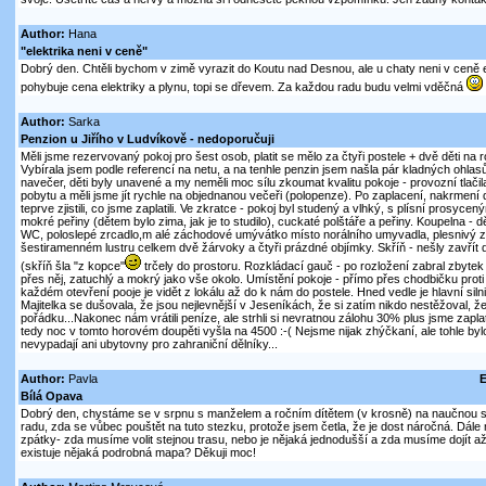
Author:
Hana
"elektrika neni v ceně"
Dobrý den. Chtěli bychom v zimě vyrazit do Koutu nad Desnou, ale u chaty neni v ceně e
pohybuje cena elektriky a plynu, topi se dřevem. Za každou radu budu velmi vděčná
Author:
Sarka
Penzion u Jiřího v Ludvíkově - nedoporučuji
Měli jsme rezervovaný pokoj pro šest osob, platit se mělo za čtyři postele + dvě děti na
Vybírala jsem podle referencí na netu, a na tenhle penzin jsem našla pár kladných ohlasů
navečer, děti byly unavené a my neměli moc sílu zkoumat kvalitu pokoje - provozní tlači
pobytu a měli jsme jít rychle na objednanou večeři (polopenze). Po zaplacení, nakrmení
teprve zjistili, co jsme zaplatili. Ve zkratce - pokoj byl studený a vlhký, s plísní prosy
mokré peřiny (dětem bylo zima, jak je to studilo), cuckaté polštáře a peřiny. Koupelna - dě
WC, poloslepé zrcadlo,m alé záchodové umývátko místo norálního umyvadla, plesnivý záv
šestiramenném lustru celkem dvě žárvoky a čtyři prázdné objímky. Skříň - nešly zavřít d
(skříň šla "z kopce"
trčely do prostoru. Rozkládací gauč - po rozložení zabral zbytek
přes něj, zatuchlý a mokrý jako vše okolo. Umístění pokoje - přímo přes chodbičku proti 
každém otevření pooje je vidět z lokálu až do k nám do postele. Hned vedle je hlavní siln
Majitelka se dušovala, že jsou nejlevnější v Jeseníkách, že si zatím nikdo nestěžoval, ž
pořádku...Nakonec nám vrátili peníze, ale strhli si nevratnou zálohu 30% plus jsme zaplat
tedy noc v tomto horovém doupěti vyšla na 4500 :-( Nejsme nijak zhýčkaní, ale tohle byl
nevypadají ani ubytovny pro zahraniční dělníky...
Author:
Pavla
E
Bílá Opava
Dobrý den, chystáme se v srpnu s manželem a ročním dítětem (v krosně) na naučnou s
radu, zda se vůbec pouštět na tuto stezku, protože jsem četla, že je dost náročná. Dál
zpátky- zda musíme volit stejnou trasu, nebo je nějaká jednodušší a zda musíme dojít a
existuje nějaká podrobná mapa? Děkuji moc!