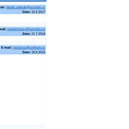
ail:
vlastik.zalesak@seznam.cz
Date:
15.5.2017
mail:
vanderkova.p@seznam.cz
Date:
21.7.2016
E-mail:
cestickou@centrum.cz
Date:
18.9.2015