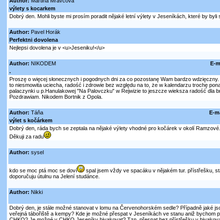
Author:
Martina Mravcová
výlety s kocarkem
Dobrý den. Mohli byste mi prosím poradit nějaké letní výlety v Jeseníkách, které by byli
Author:
Pavel Horák
Perfektni dovolena
Nejlepsi dovolena je v <u>Jeseniku!</u>
Author:
NIKODEM
E-m
.
Proszę o więcej słonecznych i pogodnych dni za co pozostanę Wam bardzo wdzięczny
to niesmowita uciecha, radość i zdrowie bez względu na to, że w kalendarzu trochę pon
palaczynki u p.Hanulakowej "Na Palovczku" w Rejwizie to jeszcze wieksza radość dla 
Pozdrawiam. Nikodem Bortnik z Opola.
Author:
Táňa
E-ma
výlet s kočárkem
Dobrý den, ráda bych se zeptala na nějaké výlety vhodné pro kočárek v okolí Ramzové
Děkuji za radu
Author:
sysel
kdo se moc ptá moc se doví
spal jsem vždy ve spacáku v nějakém tur. přístřešku, st
doporučuju útulnu na Jelení studánce.
Author:
Nikki
Dobrý den, je stále možné stanovat v lomu na Červenohorském sedle? Případně jaké jso
veřejná tábořiště a kempy? Kde je možné přespat v Jeseníkách ve stanu aniž bychom po
CHKO? Je možné v CHKO Jeseníky bivakovat? Tzn. přespat bez přístřešku v bivakova