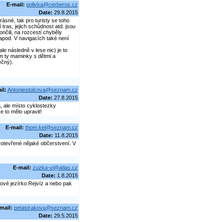
E-mail:
polivka@cerberos.cz
Date:
29.8.2015
sné, tak pro turisty se toho
ras, jejich schůdnost atd. jsou
nčili, na rozcestí chyběly
 apod. V navigacích také není
le následně v lese nic) je to
em ty maminky s dětmi a
ečný).
il:
Antoniestolcova@seznam.cz
Date:
27.8.2015
, ale místo cyklostezky
 to mělo upravit!
E-mail:
thom.kel@seznam.cz
Date:
11.8.2015
m otevřené nějaké občerstvení. V
E-mail:
zuzka-vi@atlas.cz
Date:
1.8.2015
ové jezírko Rejvíz a nebo pak
mail:
petastrakova@seznam.cz
Date:
29.5.2015