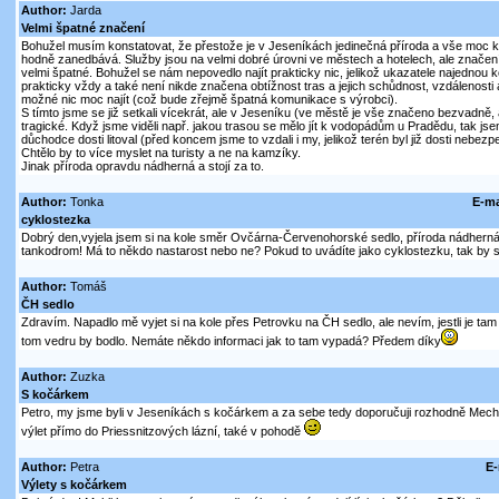
Author:
Jarda
Velmi špatné značení
Bohužel musím konstatovat, že přestože je v Jeseníkách jedinečná příroda a vše moc krá
hodně zanedbává. Služby jsou na velmi dobré úrovni ve městech a hotelech, ale značení t
velmi špatné. Bohužel se nám nepovedlo najít prakticky nic, jelikož ukazatele najednou ko
prakticky vždy a také není nikde značena obtížnost tras a jejich schůdnost, vzdálenosti
možné nic moc najít (což bude zřejmě špatná komunikace s výrobci).
S tímto jsme se již setkali vícekrát, ale v Jeseníku (ve městě je vše značeno bezvadně, a
tragické. Když jsme viděli např. jakou trasou se mělo jít k vodopádům u Pradědu, tak js
důchodce dosti litoval (před koncem jsme to vzdali i my, jelikož terén byl již dosti nebezp
Chtělo by to více myslet na turisty a ne na kamzíky.
Jinak příroda opravdu nádherná a stojí za to.
Author:
Tonka
E-ma
cyklostezka
Dobrý den,vyjela jsem si na kole směr Ovčárna-Červenohorské sedlo, příroda nádherná
tankodrom! Má to někdo nastarost nebo ne? Pokud to uvádíte jako cyklostezku, tak by se
Author:
Tomáš
ČH sedlo
Zdravím. Napadlo mě vyjet si na kole přes Petrovku na ČH sedlo, ale nevím, jestli je ta
tom vedru by bodlo. Nemáte někdo informaci jak to tam vypadá? Předem díky
Author:
Zuzka
S kočárkem
Petro, my jsme byli v Jeseníkách s kočárkem a za sebe tedy doporučuji rozhodně Mech
výlet přímo do Priessnitzových lázní, také v pohodě
Author:
Petra
E-
Výlety s kočárkem