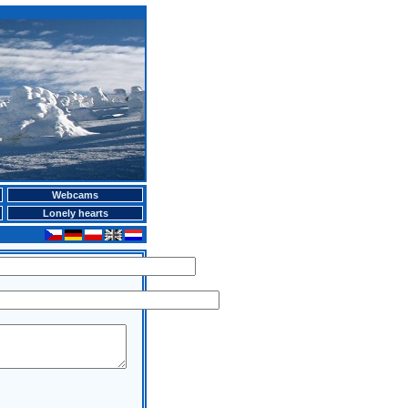
Webcams
Lonely hearts