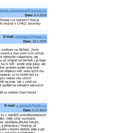
terina.chovancova@cenrtum.cz
Date:
8.4.2015
řespat i ve stanech? Kde je
? Je možné v CHKO Jeseníky
E-mail:
mirekjanoch@post.cz
Date:
10.2.2015
le směrem na Skřítek. Jsem
avená a moc jsem si to užíval.
mi odpusťte vulgarismy, ale
až zřejmě na Skřítek ( já dojel
na ní měl - podle stop pásy, ale
el, protože podle stop bylo
pokud nějakou měl, nebo bych mu
opátrat, co to mohlo být za
jí pro radost nás všech
étě na kole, tak v zimě na
k podílel na odhalení takových
měli ve volném čase hezké
E-mail:
z.novacek@volny.cz
Date:
6.12.2014
, že s největší pravděpodobností
děd. Jídlo vždy nechutné,
ec neužijete,dlouhé čekání,
, a přeprava z Hvězdy až
let v letním období, jídlo a pití
 s místními podnikately!