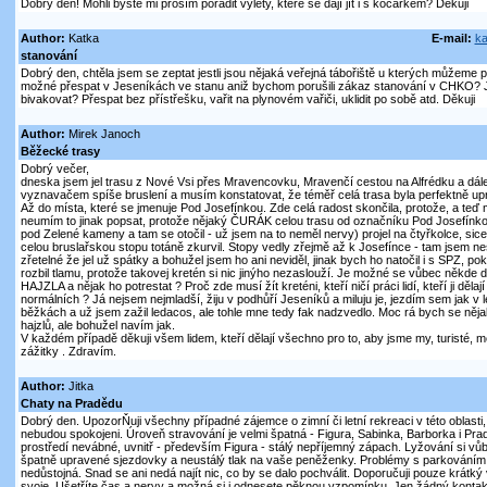
Dobrý den! Mohli byste mi prosím poradit výlety, které se dají jít i s kočárkem? Děkuji
Author:
Katka
E-mail:
ka
stanování
Dobrý den, chtěla jsem se zeptat jestli jsou nějaká veřejná tábořiště u kterých můžeme p
možné přespat v Jeseníkách ve stanu aniž bychom porušili zákaz stanování v CHKO
bivakovat? Přespat bez přístřešku, vařit na plynovém vařiči, uklidit po sobě atd. Děkuji
Author:
Mirek Janoch
Běžecké trasy
Dobrý večer,
dneska jsem jel trasu z Nové Vsi přes Mravencovku, Mravenčí cestou na Alfrédku a dá
vyznavačem spíše bruslení a musím konstatovat, že téměř celá trasa byla perfektně upr
Až do místa, které se jmenuje Pod Josefínkou. Zde celá radost skončila, protože, a teď 
neumím to jinak popsat, protože nějaký ČURÁK celou trasu od označníku Pod Josefínkou 
pod Zelené kameny a tam se otočil - už jsem na to neměl nervy) projel na čtyřkolce, sice 
celou bruslařskou stopu totáně zkurvil. Stopy vedly zřejmě až k Josefínce - tam jsem neš
zřetelné že jel už spátky a bohužel jsem ho ani neviděl, jinak bych ho natočil i s SPZ, 
rozbil tlamu, protože takovej kretén si nic jinýho nezaslouží. Je možné se vůbec někde d
HAJZLA a nějak ho potrestat ? Proč zde musí žít kreténi, kteří ničí práci lidí, kteří ji děla
normálních ? Já nejsem nejmladší, žiju v podhůří Jeseníků a miluju je, jezdím sem jak v l
běžkách a už jsem zažil ledacos, ale tohle mne tedy fak nadzvedlo. Moc rá bych se něja
hajzlů, ale bohužel navím jak.
V každém případě děkuji všem lidem, kteří dělají všechno pro to, aby jsme my, turisté, 
zážitky . Zdravím.
Author:
Jitka
Chaty na Pradědu
Dobrý den. UpozorŇuji všechny případné zájemce o zimní či letní rekreaci v této oblasti
nebudou spokojeni. Úroveň stravování je velmi špatná - Figura, Sabinka, Barborka i Pra
prostředí nevábné, uvnitř - především Figura - stálý nepříjemný zápach. Lyžování si vůb
špatně upravené sjezdovky a neustálý tlak na vaše peněženky. Problémy s parkováním
nedůstojná. Snad se ani nedá najít nic, co by se dalo pochválit. Doporučuji pouze krátký vý
svoje. Ušetříte čas a nervy a možná si i odnesete pěknou vzpomínku. Jen žádný kontakt