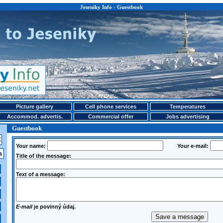
Jeseniky Info - Guestbook
Picture gallery
Cell phone services
Temperatures
Accommod. advertis.
Commercial offer
Jobs advertising
Guestbook
Your name:
Your e-mail:
Title of the message:
Text of a message:
E-mail
je povinný údaj.