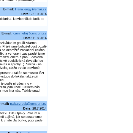
E-mail:
Hana.lengy@email.cz
Date:
22.10.2014
lektrika. Nevíte někdo kolik se
E-mail:
cammelia@centrum.cz
Date:
11.8.2014
 rozkládacím gauči zdarma.
. Přijeli jsme bohužel dost pozdě
la na okamžité zaplacení celého
 dětí a vynosení zavazadel jsme
ceným vzduchem. Spaní - doslova
sivě socialistická (kývající se
ěs u sprchy...). Světla - na
veře, takže trvale otevřené
 prostoru, takže se muselo lézt
vstupu do lokálu, takže při
ice.
e je podle ní všechno v
ili tu jednu noc. Celkem nás
o moc i na nás. Takhle snad
-mail:
paik.cvrcek@centrum.cz
Date:
28.7.2014
tezku Bílé Opavy. Prosím o
e mě zajímá, jak se dostaneme
ž k chatě Barborka, popřípadě