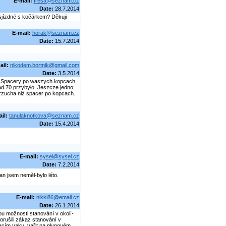
E-mail:
fresa@seznam.cz
Date:
28.7.2014
 sjízdné s kočárkem? Děkuji
E-mail:
horak@seznam.cz
Date:
15.7.2014
ail:
nikodem.bortnik@gmail.com
Date:
3.5.2014
. Spacery po waszych kopcach
ad 70 przybyło. Jeszcze jedno:
brzucha niż spacer po kopcach.
il:
tanulaknotkova@seznam.cz
Date:
15.4.2014
.
E-mail:
sysel@sysel.cz
Date:
7.2.2014
an jsem neměl-bylo léto.
E-mail:
nikki86@email.cz
Date:
26.1.2014
u možnosti stanování v okolí-
rušili zákaz stanování v
cím vaku, vařit na plynovém