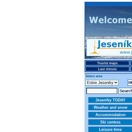
Tourist maps
Last minute
Select area
Jeseniky TODAY
Weather and snow
Accommodation
Ski centres
Leisure time