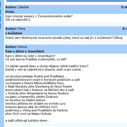
Author:
Zálešák
E-m
Dotaz.
Kam zmizely kamery z Červenohorského sedla?
Dík za odpověď.Z.
Author:
Petra
E-
s kočárkem
Dobrý den! Mohli byste mi prosím poradit výlety, které se dají jít i s kočárkem? Děkuji
Author:
Honza
Kam s dětmi v Jeseníkách
Kam s dětmi na výlet v Jeseníkách?
Už jste byli na Pradědu a přemýšlíte, co dál?
Co takhle opustit davy a zkusit nějakou méně tradiční trasu?
Každá z nich je výjimečná a úžasná, stačí si jen vybrat ...
za skrytými poklady Rudné pod Pradědem
podél borůvkových strání k horským potůčkům a zpět
za krásami a historií Města Andělská Hora
z Malé Morávky přes Eisenberg do Nové Rudné
lesem plným hub z Karlovic na Mořské oko a zpět
z Hvězdy přes Morgenland na Novou Rudnou
za lapky a hamerníky údolím Drakova
ke Kyselce na Zlatém potoce
horskou pěšinou ke skalám na vrcholu Lyry
krásnou lipovou alejí na Uhlířský vrch
podél lesa z Vrbna pod Pradědem do Karlovic
přes Ovčí vrch na Malou Hvězdu
a další přibývají každým dnem ...