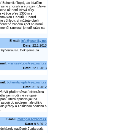
í Bohumile Teplé, ale i dalším
zně zhoršily a zdražily. (Dříve
cena už není lidová díky
e výšce přes 1300 m s
lanovkou z Koutů. Z horní
te výhledy, si můžete obejít
červená značka zpět na horní
ší ratolesti, je totiž stále na
E-mail:
info@jeseniky.net
Date:
22.1.2013
 byl opraven. Děkujeme za
mail:
FrantisekLipa@seznam.cz
Date:
22.1.2013
ail:
bohumila.tepla@seznam.cz
Date:
31.8.2012
tívíli přečerpávací elektrárnu
atila jsem rodinné vstupné
 paní, která spustila jak na
 aspoň do podzemí, ale přišlo
ala jeřáby a zesílenou podlahu a
.
E-mail:
mozap@seznam.cz
Date:
9.8.2012
dcházely nadšené.Jízda stála