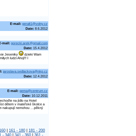
E-mail:
geralt1@volny.cz
Date:
8.6.2012
E-mail:
gorecki.arek@gmail.com
Date:
15.4.2012
kie Jeseniky
dzieki Wam
ych ludzi Ahoj!!! I
l:
jaroslava.sedlackova@nkp.cz
Date:
12.4.2012
E-mail:
gema@centrum.cz
Date:
10.12.2011
choďte na jídlo na Hotel
číst dětem v mateřské školce a
jim nakupují nemohou ....pěkný
160
|
161 - 180
|
181 - 200
1 - 340
|
341 - 360
|
361 -