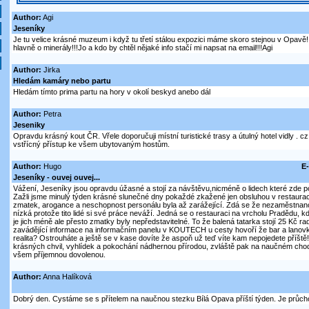
Author:
Agi
Jeseníky
Je tu velice krásné muzeum i když tu třetí stálou expozici máme skoro stejnou v Opavě!
hlavně o minerály!!!Jo a kdo by chtěl nějaké info stačí mi napsat na email!!!Agi
Author:
Jirka
Hledám kamáry nebo partu
Hledám tímto prima partu na hory v okolí beskyd anebo dál
Author:
Petra
Jeseniky
Opravdu krásný kout ČR. Vřele doporučuji místní turistické trasy a útulný hotel vidly . cz
vstřícný přístup ke všem ubytovaným hostům.
Author:
Hugo
E-
Jeseníky - ouvej ouvej...
Vážení, Jeseníky jsou opravdu úžasné a stojí za návštěvu,nicméně o lidech které zde po
Zažli jsme minulý týden krásné slunečné dny pokaždé zkažené jen obsluhou v restaura
zmatek, arogance a neschopnost personálu byla až zarážející. Zdá se že nezaměstnanos
nízká protože tito lidé si své práce neváží. Jedná se o restauraci na vrcholu Pradědu, k
je jich méně ale přesto zmatky byly nepředstavitelné. To že balená tatarka stojí 25 Kč rad
zavádějící informace na informačním panelu v KOUTECH u cesty hovoří že bar a lanovka
realita? Ostrouháte a ještě se v kase dovíte že aspoň už teď víte kam nepojedete příště!
krásných chvil, vyhlídek a pokochání nádhernou přírodou, zvláště pak na naučném chod
všem příjemnou dovolenou.
Author:
Anna Halíková
Dobrý den. Cystáme se s přítelem na naučnou stezku Bílá Opava příští týden. Je průch