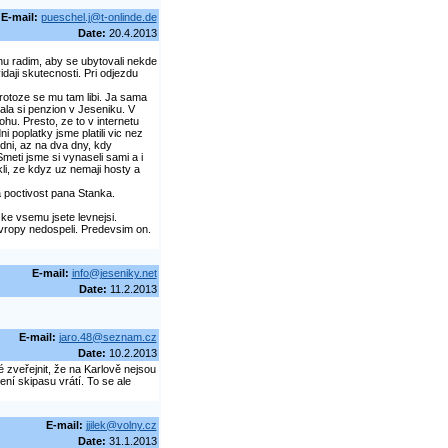
E-mail:
pueschel.j@t-onlinde.de
Date:
20.4.2013
nu radim, aby se ubytovali nekde
aji skutecnosti. Pri odjezdu
rotoze se mu tam libi. Ja sama
ala si penzion v Jeseniku. V
ohu. Presto, ze to v internetu
 poplatky jsme platili vic nez
 dni, az na dva dny, kdy
meti jsme si vynaseli sami a i
kli, ze kdyz uz nemaji hosty a
 poctivost pana Stanka.
 ke vsemu jsete levnejsi.
evropy nedospeli. Predevsim on.
E-mail:
info@jeseniky.net
Date:
11.2.2013
E-mail:
jaro.48@seznam.cz
Date:
10.2.2013
 zveřejnit, že na Karlově nejsou
ní skipasu vrátí. To se ale
E-mail:
jjilek@volny.cz
Date:
31.1.2013