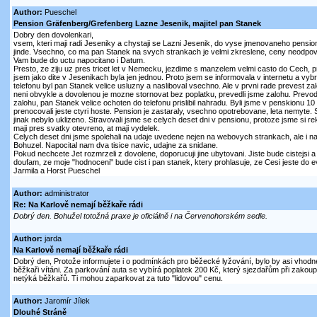
Author:
Pueschel
Pension Gräfenberg/Grefenberg Lazne Jesenik, majitel pan Stanek
Dobry den dovolenkari,
vsem, kteri maji radi Jeseniky a chystaji se Lazni Jesenik, do vyse jmenovaneho pensio
jinde. Vsechno, co ma pan Stanek na svych strankach je velmi zkreslene, ceny neodpovid
Vam bude do uctu napocitano i Datum.
Presto, ze ziju uz pres tricet let v Nemecku, jezdime s manzelem velmi casto do Cech, p
jsem jako dite v Jesenikach byla jen jednou. Proto jsem se informovala v internetu a vybr
telefonu byl pan Stanek velice usluzny a nasliboval vsechno. Ale v prvni rade prevest zal
neni obvykle a dovolenou je mozne stornovat bez poplatku, prevedli jsme zalohu. Prevodni
zalohu, pan Stanek velice ochoten do telefonu prislibil nahradu. Byli jsme v penskionu 10
prenocovali jeste ctyri hoste. Pension je zastaraly, vsechno opotrebovane, leta nemyte. S
jinak nebylo uklizeno. Stravovali jsme se celych deset dni v pensionu, protoze jsme si re
maji pres svatky otevreno, at maji vydelek.
Celych deset dni jsme spolehali na udaje uvedene nejen na webovych strankach, ale i na
Bohuzel. Napocital nam dva tisice navic, udajne za snidane.
Pokud nechcete Jet rozmrzeli z dovolene, doporucuji jine ubytovani. Jiste bude cistejsi a
doufam, ze moje "hodnoceni" bude cist i pan stanek, ktery prohlasuje, ze Cesi jeste do 
Jarmila a Horst Pueschel
Author:
administrator
Re: Na Karlově nemají běžkaře rádi
Dobrý den. Bohužel totožná praxe je oficiálně i na Červenohorském sedle.
Author:
jarda
Na Karlově nemají běžkaře rádi
Dobrý den, Protože informujete i o podmínkách pro běžecké lyžování, bylo by asi vhodné
běžkaři vítáni. Za parkování auta se vybírá poplatek 200 Kč, který sjezdařům při zakoupe
netýká běžkařů. Ti mohou zaparkovat za tuto "lidovou" cenu.
Author:
Jaromír Jílek
Dlouhé Stráně