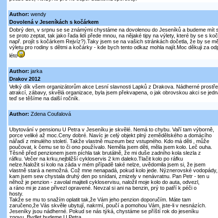
Author:
wendy
Dovolená v Jeseníkách s kočárkem
Dobrý den, v srpnu se se známými chystáme na dovolenou do Jeseníků a budeme mít s
se proto zeptat, tak jako řada lidí přede mnou, na nějaké tipy na výlety, které by se s k
např. projít s kočárkem Rejvíz?).Taky jsem se na vašich stránkách dočetla, že by se měl
výletu pro rodiny s dětmi a kočárky - kde bych tento odkaz mohla najít.Moc děkuji za o
léto
Author:
jarka
Drakov 2012
Velký dík všem organizátorům akce Lesní slavnosti Lapků z Drakova. Nádherné prostředí
atrakcí, zábavy, skvělá organizace, byla jsem překvapena, o jak obrovskou akci se jedn
teď se těšíme na další ročník.
Author:
Zdena Coufalová
Ubytování v pensionu U Petra v Jeseníku je skvělé. Nemá to chybu. Vaří tam výborně,
porce veliké až moc.Ceny dobré. Navíc je celý objekt plný zemědělského a domácího
nářadí z minulého století. Takže vlastně muzeum bez vstupného. Kdo má děti , může
poučovat, k čemu se to či ono používalo. Neměla jsem děti, měla jsem kolo. Leč ouha.
Těsně před penzionem jsem píchla tak brutálně, že mi duše zadního kola slezla z
ráfku. Večer na krku,nejbližší cykloservis 2 km daleko.Tlačit kolo po ráfku
nelze.Naložit si kolo na záda v mém případě také nelze, uvědomila jsem si, že jsem
vlastně stará a nemožná. Což mne nenapadá, pokud kolo jede. Nýznerovské vodopády,
kam jsem sew chystala druhý den po snídani, zmizely v nenávratnu. Pan Petr - ten u
něhož je penzion - zavolal majiteli cykloservisu, naložil moje kolo do auta, odvezl,
a ráno mi je zase přivezl opravené. Nevzal si ani na benzin, prý to patří k péči o
hosty.
Takže se mu to snažím oplatit tak,že Vám jeho penzion doporučím. Máte tam
zaručeno,že Vás skvěle ubytují, nakrmí, poučí a pomohou Vám, jste-li v nesnázích.
Jeseníky jsou nádherné. Pokud se nás týká, chystáme se příští rok do jeseníku
znovu. Bydlet budeme U Petra.