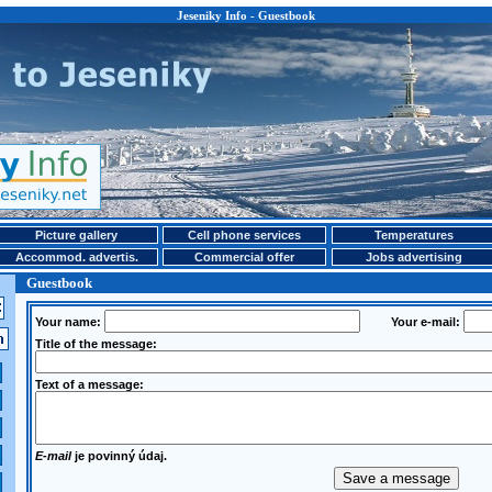
Jeseniky Info - Guestbook
Picture gallery
Cell phone services
Temperatures
Accommod. advertis.
Commercial offer
Jobs advertising
Guestbook
Your name:
Your e-mail:
Title of the message:
Text of a message:
E-mail
je povinný údaj.