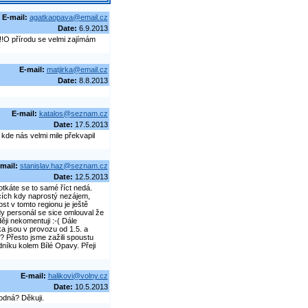
E-mail:
agatkaopava@email.cz
Date:
6.9.2013
!!O přírodu se velmi zajímám
E-mail:
matjirka@email.cz
Date:
8.8.2013
E-mail:
katalos@seznam.cz
Date:
17.5.2013
 kde nás velmi mile překvapil
mail:
stanislav.haz@seznam.cz
Date:
12.5.2013
tkáte se to samé říct nedá.
cích kdy naprostý nezájem,
t v tomto regionu je ještě
dy personál se sice omlouval že
ěji nekomentuji :-( Dále
 jsou v provozu od 1.5. a
? Přesto jsme zažili spoustu
níku kolem Bílé Opavy. Přeji
E-mail:
halikovi@volny.cz
Date:
10.5.2013
odná? Děkuji.