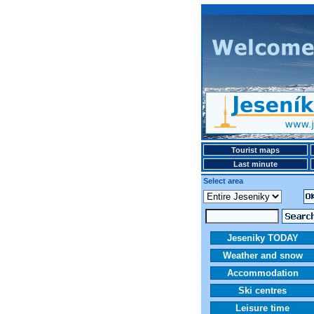
Tourist maps
Last minute
Select area
Jeseniky TODAY
Weather and snow
Accommodation
Ski centres
Leisure time