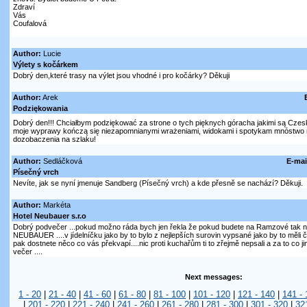
Zdraví
Vás
Coufalová
Author:
Lucie
Výlety s kočárkem
Dobrý den,které trasy na výlet jsou vhodné i pro kočárky? Děkuji
Author:
Arek
Podziękowania
Dobrý den!!! Chciałbym podziękować za strone o tych pięknych góracha jakimi są Czes
moje wyprawy kończą się niezapomnianymi wrażeniami, widokami i spotykam mnóstwo mił
dozobaczenia na szlaku!
Author:
Sedláčková
E-mai
Písečný vrch
Nevíte, jak se nyní jmenuje Sandberg (Písečný vrch) a kde přesně se nachází? Děkuji.
Author:
Markéta
Hotel Neubauer s.r.o
Dobrý podvečer ...pokud možno ráda bych jen řekla že pokud budete na Ramzové tak ne
NEUBAUER ....v jídelníčku jako by to bylo z nejlepších surovin vypsané jako by to měli 
pak dostnete něco co vás překvapí....nic proti kuchařům ti to zřejmě nepsali a za to co 
večer ....
Next messages:
1 - 20
|
21 - 40
|
41 - 60
|
61 - 80
|
81 - 100
|
101 - 120
|
121 - 140
|
141 - 
|
201 - 220
|
221 - 240
|
241 - 260
|
261 - 280
|
281 - 300
|
301 - 320
|
32