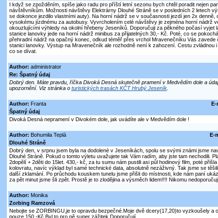
I když se zpožděním, spíše jako radu pro příští letní sezonu bych chtěl poradit nejen pan
návštěvníkům. Možnosti návštěvy Elektrárny Dlouhé Stráně se v posledních 2 letech výra
se dokonce jezdilo vlastními auty). Na horní nádrž se v současnosti jezdí jen 2x denně, 
vysokému jízdnému za autobusy. Vyvrcholením celé návštěvy je zejména horní nádrž v
okouzlujícími výhledy na okolní hřebeny Jeseníků. Doporučuji za pěkného počasí vyjet 
stanice lanovky jede na horní nádrž minibus za přijatelných 30,- Kč. Poté, co se pokochá
přehradní nádrž na opačný konec, odkud téměř přes vrchol Mravenečníku Vás zavede 
stanici lanovky. Výstup na Mravenečník ale rozhodně není k zahození. Cestu zvládnou i men
co se dívat.
Author:
administrator
Re: Špatný údaj
Dobrý den. Máte pravdu, říčka Divoká Desná skutečně pramení v Medvědím dole a údaj
upozornění. Viz stránka o
turistických trasách KČT Hrubý Jeseník
.
Author:
Franta
E-
Špatný údaj
Divoká Desná nepramení v Divokém dole, jak uvádíte ale v Medvědím dole !
Author:
Bohumila Teplá
E-m
Dlouhé Stráně
Dobrý den, v srpnu jsem byla na dodolené v Jeseníkách, spolu se svými známi jsme navš
Dlouhé Stráně. Pokud o tomto výletu uvažujete tak Vám radím, aby jste tam nechodili. Pl
2dopělí + 2děti do 15let. 430,- kč, za tu sumu nám pustili asi půl hodinový film, poté přišla
kolovratu, navíc výklad byl samé technické data, absolutně nezáživný. Tak jsme se těšili
další zklamání. Po průchodu kouskem tunelu jsme přišli do místnosti, kde nám paní ukáz
za pět minut jsme šli zpět. Prostě je to zlodějina a výsměch lidem!!!! Nikomu nedoporučuji
Author:
Monika
Zorbing Ramzová
Nebojte se ZORBINGU,je to opravdu bezpečné.Moje dvě dcery(17,20)to vyzkoušely a o
pouze 150,-Kč.Byl to pro ně super zážitek.Doporučují.