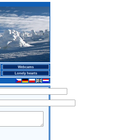
Webcams
Lonely hearts