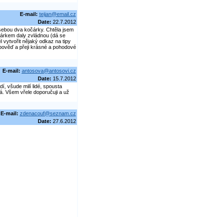
E-mail:
teijan@email.cz
Date:
22.7.2012
ebou dva kočárky. Chtěla jsem
očárkem daly zvládnou (dá se
 vytvořit nějaký odkaz na tipy
dpověď a přeji krásné a pohodové
E-mail:
antosova@antosovi.cz
Date:
15.7.2012
, všude milí lidé, spousta
á. Všem vřele doporučuji a už
E-mail:
zdenacouf@seznam.cz
Date:
27.6.2012