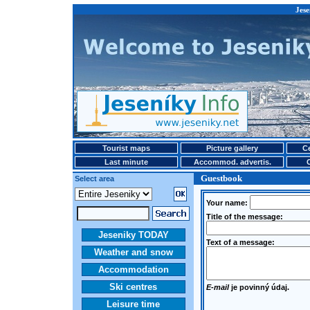
Jese
Tourist maps
Picture gallery
Ce
Last minute
Accommod. advertis.
Guestbook
Select area
Your name:
Title of the message:
Jeseniky TODAY
Text of a message:
Weather and snow
Accommodation
Ski centres
E-mail
je povinný údaj.
Leisure time