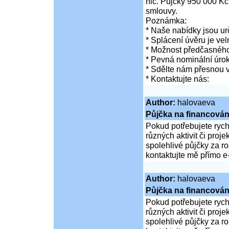
nic. Půjčky 950 000 Kč
smlouvy.
Poznámka:
* Naše nabídky jsou ur
* Splácení úvěru je vel
* Možnost předčasného
* Pevná nominální úro
* Sdělte nám přesnou v
* Kontaktujte nás:
Author:
halovaeva
Půjčka na financován
Pokud potřebujete rych
různých aktivit či proj
spolehlivé půjčky za 
kontaktujte mě přímo e
Author:
halovaeva
Půjčka na financován
Pokud potřebujete rych
různých aktivit či proj
spolehlivé půjčky za 