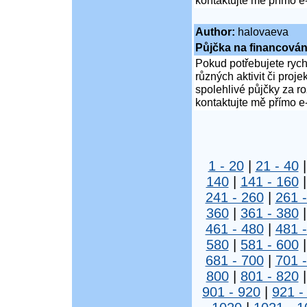
kontaktujte mě přímo e
Author:
halovaeva
Půjčka na financován
Pokud potřebujete rych
různých aktivit či proj
spolehlivé půjčky za 
kontaktujte mě přímo e
1 - 20
|
21 - 40
140
|
141 - 160
241 - 260
|
261 
360
|
361 - 380
461 - 480
|
481 
580
|
581 - 600
681 - 700
|
701 
800
|
801 - 820
901 - 920
|
921 -