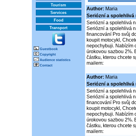
Tourism
Author:
Maria
Services
Seriózní a spolehlivá
Food
Seriózní a spolehlivá 
Transport
Seriózní a spolehlivá 
financování Pro svůj do
koupit motocykl, Chcete
nepochybuji. Nabízím o
Guestbook
úrokovou sazbou 2%. B
Copyright
částku, kterou chcete 
Audience statistics
mailem:
Contact
Author:
Maria
Seriózní a spolehlivá
Seriózní a spolehlivá 
Seriózní a spolehlivá 
financování Pro svůj do
koupit motocykl, Chcete
nepochybuji. Nabízím o
úrokovou sazbou 2%. B
částku, kterou chcete 
mailem: