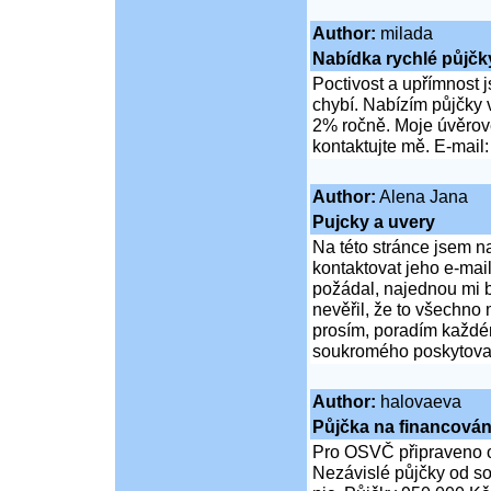
Author:
milada
Nabídka rychlé půjčk
Poctivost a upřímnost 
chybí. Nabízím půjčky
2% ročně. Moje úvěrov
kontaktujte mě. E-mail:
Author:
Alena Jana
Pujcky a uvery
Na této stránce jsem n
kontaktovat jeho e-mai
požádal, najednou mi b
nevěřil, že to všechno
prosím, poradím každém
soukromého poskytovate
Author:
halovaeva
Půjčka na financován
Pro OSVČ připraveno 
Nezávislé půjčky od so