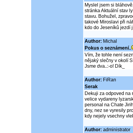
Myslel jsem si bláhově,
stránka Aktuální stav 
stavu. Bohužel, zpravoda
takové Miroslavi při n
kdo do Jeseníků jezdí ji
Author:
Michal
Pokus o seznámení..
Vím, že tohle není sez
nějaký slečny v okolí 
Jsme dva..:-o! Dík_
Author:
FiRan
Serak
Dekuji za odpoved na m
velice vydareny lyzarsk
personal na Chate Jir
dny, nez se vyresily pr
kdy nejely vsechny vle
Author:
administrator