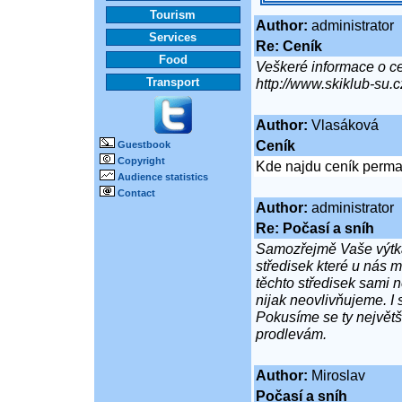
Tourism
Author:
administrator
Services
Re: Ceník
Food
Veškeré informace o c
Transport
http://www.skiklub-su.
Author:
Vlasáková
Ceník
Guestbook
Copyright
Kde najdu ceník perma
Audience statistics
Contact
Author:
administrator
Re: Počasí a sníh
Samozřejmě Vaše výtka 
středisek které u nás m
těchto středisek sami ne
nijak neovlivňujeme. I 
Pokusíme se ty největš
prodlevám.
Author:
Miroslav
Počasí a sníh