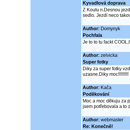
Kyvadlová doprava
Z Koutu n.Desnou jezd
sedlo. Jezdí neco tako
Author:
Domynyk
Pochfala
Je to to tu fackt COOL,
Author:
zelvicka
Super fotky
Diky za super fotky vzd
uzasne.Diky moc!!!!!!!!!
Author:
Kača
Poděkování
Moc a moc děkuju za př
jsem potřebovala a to 
Author:
webmaster
Re: Konečně!