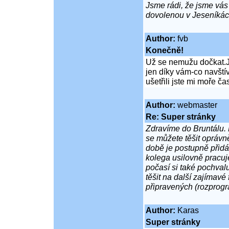
Jsme rádi, že jsme vás
dovolenou v Jeseníkác
Author:
fvb
Konečně!
Už se nemužu dočkat.J
jen díky vám-co navští
ušetřili jste mi moře ča
Author:
webmaster
Re: Super stránky
Zdravíme do Bruntálu. 
se můžete těšit oprávn
době je postupně přidá
kolega usilovně pracuj
počasí si také pochvalu
těšit na další zajímavé
připravených (rozprogr
Author:
Karas
Super stránky