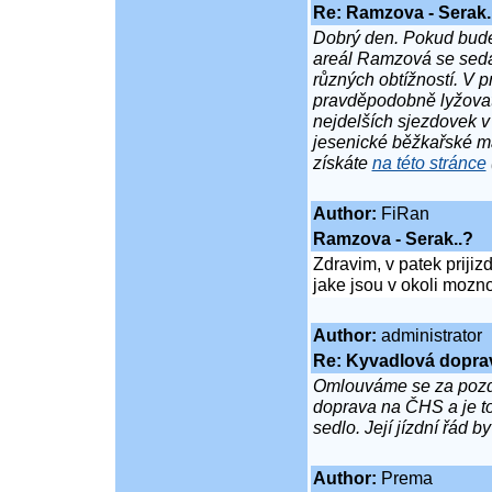
Re: Ramzova - Serak.
Dobrý den. Pokud budet
areál Ramzová se seda
různých obtížností. V 
pravděpodobně lyžovat
nejdelších sjezdovek v
jesenické běžkařské ma
získáte
na této stránce
Author:
FiRan
Ramzova - Serak..?
Zdravim, v patek prijiz
jake jsou v okoli mozno
Author:
administrator
Re: Kyvadlová dopra
Omlouváme se za pozdn
doprava na ČHS a je t
sedlo. Její jízdní řád 
Author:
Prema