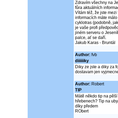
Zdravím všechny na Jese
fůra aktuálních informa
Vítám též, že jste mezi
informacích máte málo o
cyklotras (podobně, jak
je vaše profi předpově
jiném serveru o Jesen
palce, ať se daří.
Jakub Karas - Bruntál
Author:
fvb
diiiiiiky
Diky ze jste a diky za 
dostavam jen vyjmecne
Author:
Robert
TIP
Mátě někdo tip na pěší
hřebenech? Tip na uby
díky předem
RObert