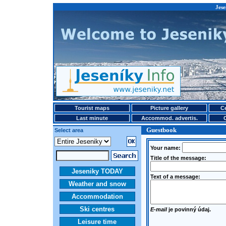
Jese
Tourist maps
Picture gallery
Ce
Last minute
Accommod. advertis.
Guestbook
Select area
Your name:
Title of the message:
Jeseniky TODAY
Text of a message:
Weather and snow
Accommodation
Ski centres
E-mail
je povinný údaj.
Leisure time