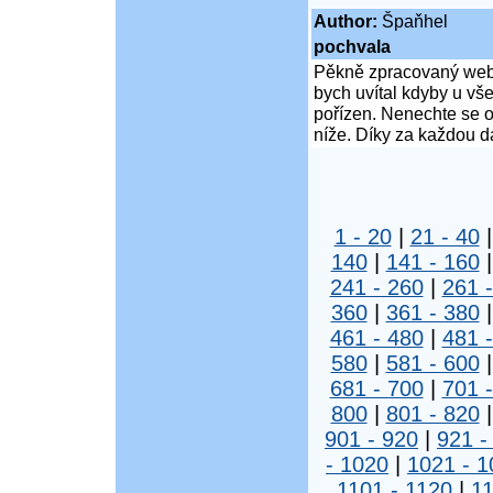
Author:
Špaňhel
pochvala
Pěkně zpracovaný web,
bych uvítal kdyby u vš
pořízen. Nenechte se od
níže. Díky za každou da
1 - 20
|
21 - 40
140
|
141 - 160
241 - 260
|
261 
360
|
361 - 380
461 - 480
|
481 
580
|
581 - 600
681 - 700
|
701 
800
|
801 - 820
901 - 920
|
921 -
- 1020
|
1021 - 1
1101 - 1120
|
11