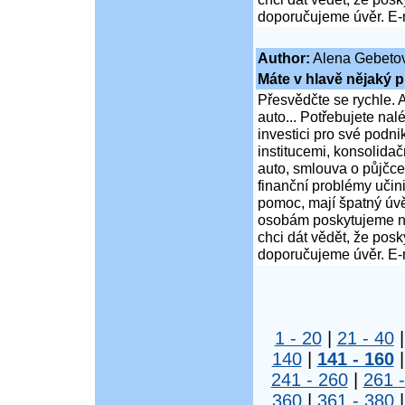
doporučujeme úvěr. E-
Author:
Alena Gebeto
Máte v hlavě nějaký p
Přesvědčte se rychle. A
auto... Potřebujete na
investici pro své podni
institucemi, konsolidač
auto, smlouva o půjčce
finanční problémy učini
pomoc, mají špatný úvě
osobám poskytujeme ní
chci dát vědět, že po
doporučujeme úvěr. E-
1 - 20
|
21 - 40
140
|
141 - 160
241 - 260
|
261 
360
|
361 - 380