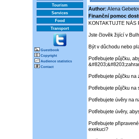
Tourism
Author:
Alena Gebeto
Services
Finanční pomoc dost
Food
KONTAKTUJTE NÁS 
Transport
Jste člověk žijící v Bu
Být v důchodu nebo pl
Guestbook
Copyright
Potřebujete půjčku, aby
Audience statistics
&#8203;&#8203;zahran
Contact
Potřebujete půjčku na
Potřebujete půjčku na 
Potřebujete úvěry na 
Potřebujete úvěry, aby
Potřebujete připravené
exekuci?