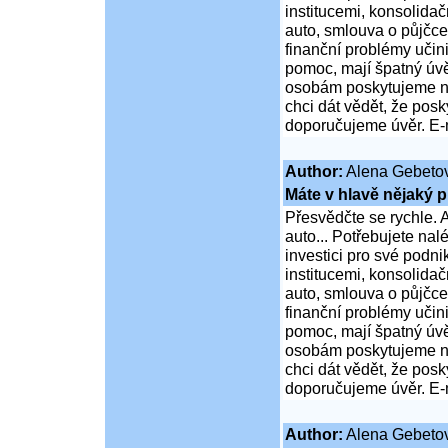
institucemi, konsolidač
auto, smlouva o půjčce
finanční problémy učini
pomoc, mají špatný úvě
osobám poskytujeme ní
chci dát vědět, že po
doporučujeme úvěr. E-
Author:
Alena Gebeto
Máte v hlavě nějaký p
Přesvědčte se rychle. A
auto... Potřebujete na
investici pro své podni
institucemi, konsolidač
auto, smlouva o půjčce
finanční problémy učini
pomoc, mají špatný úvě
osobám poskytujeme ní
chci dát vědět, že po
doporučujeme úvěr. E-
Author:
Alena Gebeto