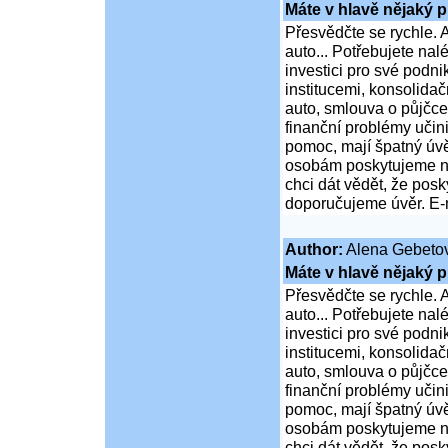
Máte v hlavě nějaký p
Přesvědčte se rychle. A
auto... Potřebujete na
investici pro své podni
institucemi, konsolidač
auto, smlouva o půjčce
finanční problémy učini
pomoc, mají špatný úvě
osobám poskytujeme ní
chci dát vědět, že po
doporučujeme úvěr. E-
Author:
Alena Gebeto
Máte v hlavě nějaký p
Přesvědčte se rychle. A
auto... Potřebujete na
investici pro své podni
institucemi, konsolidač
auto, smlouva o půjčce
finanční problémy učini
pomoc, mají špatný úvě
osobám poskytujeme ní
chci dát vědět, že po