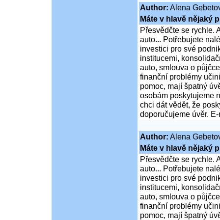
Author:
Alena Gebeto
Máte v hlavě nějaký p
Přesvědčte se rychle. A
auto... Potřebujete na
investici pro své podni
institucemi, konsolidač
auto, smlouva o půjčce
finanční problémy učini
pomoc, mají špatný úvě
osobám poskytujeme ní
chci dát vědět, že po
doporučujeme úvěr. E-
Author:
Alena Gebeto
Máte v hlavě nějaký p
Přesvědčte se rychle. A
auto... Potřebujete na
investici pro své podni
institucemi, konsolidač
auto, smlouva o půjčce
finanční problémy učini
pomoc, mají špatný úvě