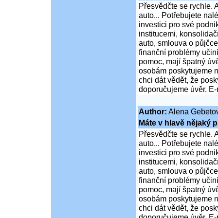
Přesvědčte se rychle. A
auto... Potřebujete na
investici pro své podni
institucemi, konsolidač
auto, smlouva o půjčce
finanční problémy učini
pomoc, mají špatný úvě
osobám poskytujeme ní
chci dát vědět, že po
doporučujeme úvěr. E-
Author:
Alena Gebeto
Máte v hlavě nějaký p
Přesvědčte se rychle. A
auto... Potřebujete na
investici pro své podni
institucemi, konsolidač
auto, smlouva o půjčce
finanční problémy učini
pomoc, mají špatný úvě
osobám poskytujeme ní
chci dát vědět, že po
doporučujeme úvěr. E-