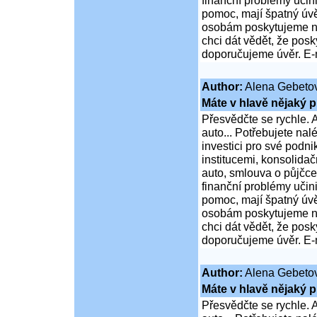
finanční problémy učini
pomoc, mají špatný úvě
osobám poskytujeme ní
chci dát vědět, že po
doporučujeme úvěr. E-
Author:
Alena Gebeto
Máte v hlavě nějaký p
Přesvědčte se rychle. A
auto... Potřebujete na
investici pro své podni
institucemi, konsolidač
auto, smlouva o půjčce
finanční problémy učini
pomoc, mají špatný úvě
osobám poskytujeme ní
chci dát vědět, že po
doporučujeme úvěr. E-
Author:
Alena Gebeto
Máte v hlavě nějaký p
Přesvědčte se rychle. A