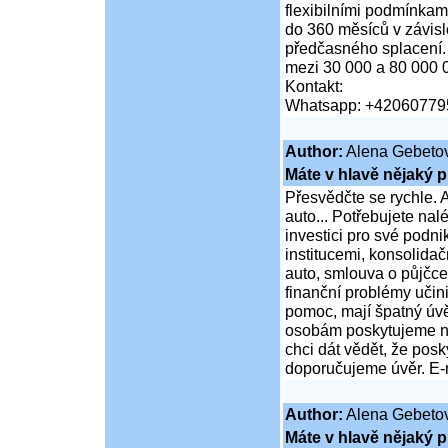
flexibilními podmínkam
do 360 měsíců v závis
předčasného splacení.
mezi 30 000 a 80 000 
Kontakt:
Whatsapp: +42060779
Author:
Alena Gebeto
Máte v hlavě nějaký p
Přesvědčte se rychle. A
auto... Potřebujete na
investici pro své podni
institucemi, konsolidač
auto, smlouva o půjčce
finanční problémy učini
pomoc, mají špatný úvě
osobám poskytujeme ní
chci dát vědět, že po
doporučujeme úvěr. E-
Author:
Alena Gebeto
Máte v hlavě nějaký p