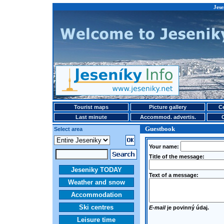
Jese
Tourist maps
Picture gallery
Ce
Last minute
Accommod. advertis.
Guestbook
Select area
Your name:
Title of the message:
Jeseniky TODAY
Text of a message:
Weather and snow
Accommodation
Ski centres
E-mail
je povinný údaj.
Leisure time