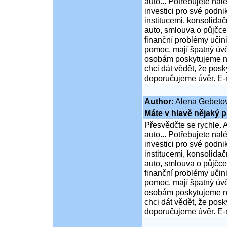
auto... Potřebujete na
investici pro své podni
institucemi, konsolidač
auto, smlouva o půjčce
finanční problémy učini
pomoc, mají špatný úvě
osobám poskytujeme ní
chci dát vědět, že po
doporučujeme úvěr. E-
Author:
Alena Gebeto
Máte v hlavě nějaký p
Přesvědčte se rychle. A
auto... Potřebujete na
investici pro své podni
institucemi, konsolidač
auto, smlouva o půjčce
finanční problémy učini
pomoc, mají špatný úvě
osobám poskytujeme ní
chci dát vědět, že po
doporučujeme úvěr. E-