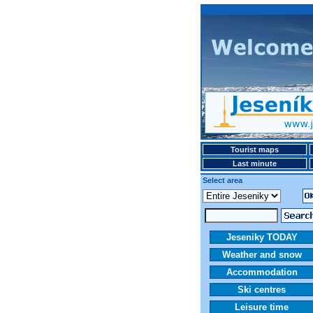
Tourist maps
Last minute
Select area
Jeseniky TODAY
Weather and snow
Accommodation
Ski centres
Leisure time