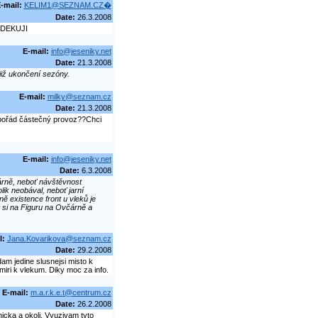
-mail:
KELIM1@SEZNAM.CZ�
Date:
26.3.2008
 DEKUJI
E-mail:
info@jeseniky.net
Date:
21.3.2008
již ukončení sezóny.
E-mail:
milky@seznam.cz
Date:
21.3.2008
pořád částečný provoz??Chci
E-mail:
info@jeseniky.net
Date:
6.3.2008
árně, neboť návštěvnost
ik neobával, neboť jarní
ě existence front u vleků je
 si na Figuru na Ovčárně a
l:
Jana.Kovarikova@seznam.cz
Date:
29.2.2008
am jedine slusnejsi misto k
iri k vlekum. Diky moc za info.
E-mail:
m.a.r.k.e.t@centrum.cz
Date:
26.2.2008
icka a okoli. Vyuzivam tyto