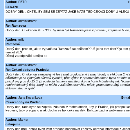
Author:
PETR
E
CEKANI
DOBRY DEN . CHTEL BY SEM SE ZEPTAT JAKE MATE TED CEKACI DOBY U VLEKU
Author:
administrator
Re: Ramzová
Dobrý den. O víkendu 28. - 30.3. by měla být Ramzová ještě v provozu, zřejmě to bude 
Author:
milly
Ramzová
Dobrý den, prosím, jak to vypadá na Ramzové se sněhem??Už je ho tam dost??je tam 
tam jet 28.3.
Děkuji za odpověď a mějte se
Author:
administrator
Re: Cekaci doby na Pradedu
Dobrý den. O víkendu samozřejmě lze čekat prodloužené čekací fronty u vleků na Ovč
střediska je ze zjevných důvodů vysoká, přes týden v pracovních dnech bych se toho tol
prázdniny jsou do 15.3. již poslední termín a návštěvníků na horách bude ubývat. Nicmén
nepředvídatelný údaj, který se může v každém okamžiku měnit, proto doporučuji zavolat
aktuální stav si zjistit.
Author:
Jana Kovarikova
E-mai
Cekaci doby na Pradedu
Dobry den, rada bych se zeptala, zda neni v techto dnech, kdy je Praded, jak predpoklad
lyzovani, tady precpano a jak dlouho se tak ceka na vlek. Bohuzel zadna webkamera nem
Author:
Market
dekujeme..
Dobry den preji, chtela bych Vam srdecne podekovat za vzdy cerstve informace z Jesen