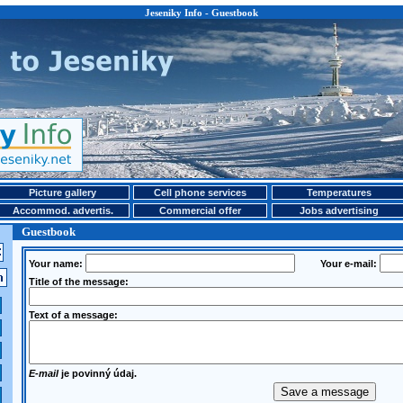
Jeseniky Info - Guestbook
Picture gallery
Cell phone services
Temperatures
Accommod. advertis.
Commercial offer
Jobs advertising
Guestbook
Your name:
Your e-mail:
Title of the message:
Text of a message:
E-mail
je povinný údaj.