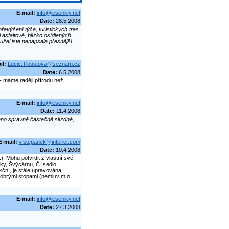
E-mail:
info@jeseniky.net
Date:
28.5.2008
evýšení týče, turistických tras
 asfaltové, blízko osídlených
užel jste nenapsala přesnější
il:
Lucie.Tloustova@seznam.cz
Date:
6.5.2008
 - máme raději přírodu než
E-mail:
info@jeseniky.net
Date:
11.4.2008
eno správně částečně sjízdné,
E-mail:
v.stepanek@interier.com
Date:
10.4.2008
). Mohu potvrdit z vlastní své
áky, Švýcárnu, Č. sedlo,
ční, je stále upravována
 dobrými stopami (nemluvím o
E-mail:
info@jeseniky.net
Date:
27.3.2008