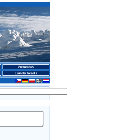
Webcams
Lonely hearts