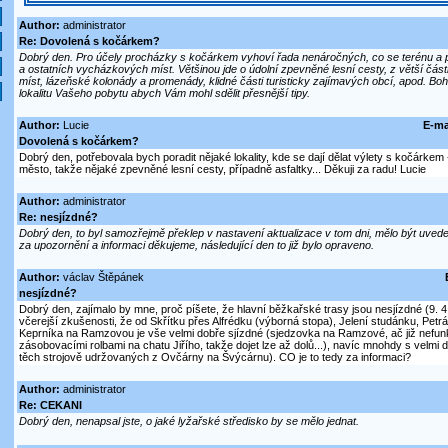
Author:
administrator
Re: Dovolená s kočárkem?
Dobrý den. Pro účely procházky s kočárkem vyhoví řada nenáročných, co se terénu a př
a ostatních vycházkových míst. Většinou jde o údolní zpevněné lesní cesty, z větší části
míst, lázeňské kolonády a promenády, klidné části turisticky zajímavých obcí, apod. Boh
lokalitu Vašeho pobytu abych Vám mohl sdělit přesnější tipy.
Author:
Lucie
E-ma
Dovolená s kočárkem?
Dobrý den, potřebovala bych poradit nějaké lokality, kde se dají dělat výlety s kočárkem
město, takže nějaké zpevněné lesní cesty, případně asfaltky... Děkuji za radu! Lucie
Author:
administrator
Re: nesjízdné?
Dobrý den, to byl samozřejmě překlep v nastavení aktualizace v tom dni, mělo být uved
za upozornění a informaci děkujeme, následující den to již bylo opraveno.
Author:
václav Štěpánek
nesjízdné?
Dobrý den, zajímalo by mne, proč píšete, že hlavní běžkařské trasy jsou nesjízdné (9. 4.
včerejší zkušenosti, že od Skřítku přes Alfrédku (výborná stopa), Jelení studánku, Petr
Keprníka na Ramzovou je vše velmi dobře sjízdné (sjedzovka na Ramzové, ač již nefunk
zásobovacími rolbami na chatu Jiřího, takže dojet lze až dolů...), navíc mnohdy s velmi
těch strojově udržovaných z Ovčárny na Švýcárnu). CO je to tedy za informaci?
Author:
administrator
Re: CEKANI
Dobrý den, nenapsal jste, o jaké lyžařské středisko by se mělo jednat.