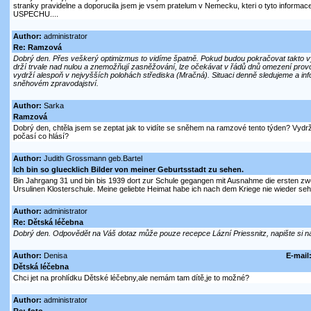
stranky pravidelne a doporucila jsem je vsem pratelum v Nemecku, kteri o tyto informac
USPECHU....
Author:
administrator
Re: Ramzová
Dobrý den. Přes veškerý optimizmus to vidíme špatně. Pokud budou pokračovat takto vys
drží trvale nad nulou a znemožňují zasněžování, lze očekávat v řádů dnů omezení pro
vydrží alespoň v nejvyšších polohách střediska (Mračná). Situaci denně sledujeme a i
sněhovém zpravodajství.
Author:
Sarka
Ramzová
Dobrý den, chtěla jsem se zeptat jak to vidíte se sněhem na ramzové tento týden? Vydr
počasí co hlásí?
Author:
Judith Grossmann geb.Bartel
Ich bin so gluecklich Bilder von meiner Geburtsstadt zu sehen.
Bin Jahrgang 31 und bin bis 1939 dort zur Schule gegangen mit Ausnahme die ersten zwei
Ursulinen Klosterschule. Meine geliebte Heimat habe ich nach dem Kriege nie wieder se
Author:
administrator
Re: Dětská léčebna
Dobrý den. Odpovědět na Váš dotaz může pouze recepce Lázní Priessnitz, napište si n
Author:
Denisa
E-mail
Dětská léčebna
Chci jet na prohlídku Dětské léčebny,ale nemám tam dítě,je to možné?
Author:
administrator