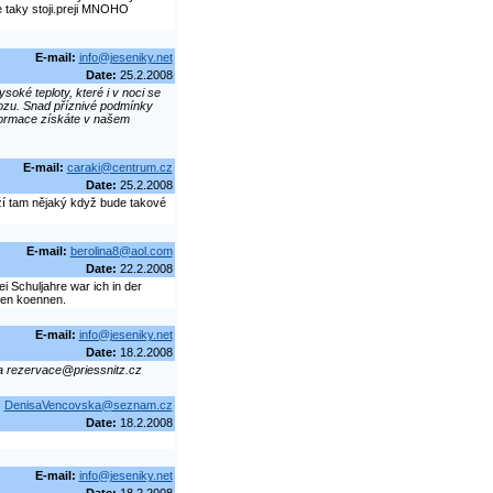
e taky stoji.preji MNOHO
E-mail:
info@jeseniky.net
Date:
25.2.2008
oké teploty, které i v noci se
vozu. Snad příznivé podmínky
nformace získáte v našem
E-mail:
caraki@centrum.cz
Date:
25.2.2008
ží tam nějaký když bude takové
E-mail:
berolina8@aol.com
Date:
22.2.2008
 Schuljahre war ich in der
hen koennen.
E-mail:
info@jeseniky.net
Date:
18.2.2008
a rezervace@priessnitz.cz
:
DenisaVencovska@seznam.cz
Date:
18.2.2008
E-mail:
info@jeseniky.net