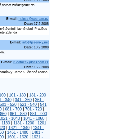
Date:
18.2.2008
ré potom zařazujeme do
E-mail:
holosz@seznam.cz
Date:
17.2.2008
návštěvníci,hlavně okolí Pradědu
létě Zdenda
E-mail:
info@jeseniky.net
Date:
18.2.2008
ytu.
E-mail:
rudatucek@seznam.cz
Date:
16.2.2008
 podmínky. Jsme 5- členná rodina
160
|
161 - 180
|
181 - 200
1 - 340
|
341 - 360
|
361 -
501 - 520
|
521 - 540
|
541
0
|
681 - 700
|
701 - 720
|
 860
|
861 - 880
|
881 - 900
1021 - 1040
|
1041 - 1060
|
- 1180
|
1181 - 1200
|
1201
320
|
1321 - 1340
|
1341 -
60
|
1461 - 1480
|
1481 -
00
|
1601 - 1620
|
1621 -