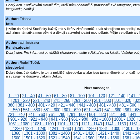
Re: foto
Dobrý den. Poděkování hlavně těm, kteří nám náhodně či pravidelně své fotografie, kte
fotogalerie, zasílají.
Author:
Zdanda
foto
jezdím do Karlovi Studánky každý rok v létě,v zimě nemůžu, tak sleduji foto co posílají 
atd, zimní tématika moc pěkné a děkuji za zveřejnování moc pěkné. Mějte se pěkně a v 
Author:
administrator
Re: sjezdování
Dobrý den. Pro informaci o nebližší sjezdovce musíte sdělit přesnou lokalitu Vašeho pob
Author:
Rudolf Tuček
sjezdování
Dobrý den. Jak daleko je to na nejbližší sjezdovku a jaké jsou tam sněhové, příp. další
a zvažujeme dorpavu vlakem.Děkuji.
Next messages:
1 - 20
|
21 - 40
|
41 - 60
|
61 - 80
|
81 - 100
|
101 - 120
|
121 - 140
|
141 - 
|
201 - 220
|
221 - 240
|
241 - 260
|
261 - 280
|
281 - 300
|
301 - 320
|
32
380
|
381 - 400
|
401 - 420
|
421 - 440
|
441 - 460
|
461 - 480
|
481 - 500
|
- 560
|
561 - 580
|
581 - 600
|
601 - 620
|
621 - 640
|
641 - 660
|
661 - 68
721 - 740
|
741 - 760
|
761 - 780
|
781 - 800
|
801 - 820
|
821 - 840
|
841 -
|
901 - 920
|
921 - 940
|
941 - 960
|
961 - 980
|
981 - 1000
|
1001 - 1020
|
1061 - 1080
|
1081 - 1100
|
1101 - 1120
|
1121 - 1140
|
1141 - 1160
|
1161 
- 1220
|
1221 - 1240
|
1241 - 1260
|
1261 - 1280
|
1281 - 1300
|
1301 - 1
1360
|
1361 - 1380
|
1381 - 1400
|
1401 - 1420
|
1421 - 1440
|
1441 - 14
1500
|
1501 - 1520
|
1521 - 1540
|
1541 - 1560
|
1561 - 1580
|
1581 - 16