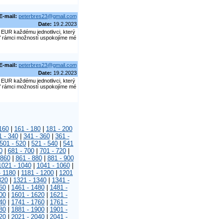
E-mail:
peterbres23@gmail.com
Date:
19.2.2023
EUR každému jednotlivci, který
. V rámci možností uspokojíme mé
E-mail:
peterbres23@gmail.com
Date:
19.2.2023
EUR každému jednotlivci, který
. V rámci možností uspokojíme mé
160
|
161 - 180
|
181 - 200
1 - 340
|
341 - 360
|
361 -
501 - 520
|
521 - 540
|
541
0
|
681 - 700
|
701 - 720
|
 860
|
861 - 880
|
881 - 900
1021 - 1040
|
1041 - 1060
|
- 1180
|
1181 - 1200
|
1201
320
|
1321 - 1340
|
1341 -
60
|
1461 - 1480
|
1481 -
00
|
1601 - 1620
|
1621 -
40
|
1741 - 1760
|
1761 -
80
|
1881 - 1900
|
1901 -
20
|
2021 - 2040
|
2041 -