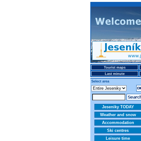
Tourist maps
Last minute
Select area
Jeseniky TODAY
Weather and snow
Accommodation
Ski centres
Leisure time