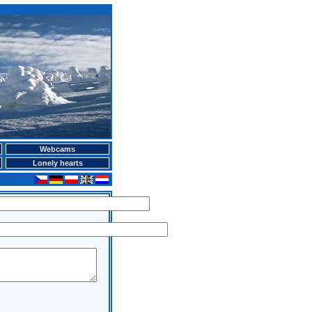
Webcams
Lonely hearts