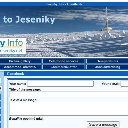
Jeseniky Info - Guestbook
Picture gallery
Cell phone services
Temperatures
Accommod. advertis.
Commercial offer
Jobs advertising
Guestbook
Your name:
Your e-mail:
Title of the message:
Text of a message:
E-mail
je povinný údaj.