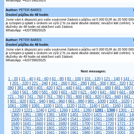
WhatsApp: +420739825525
Author:
PETER BARES
Osobní půjčka do 48 hodin
Jsme vám k dispozici pro vaše soukromé žádosti o půjčku od 5 000 EUR do 20 500 000 
je schopen ji splatit s úrokem ve výši 2 % za dané dlouhé období; nevážní lidé (refrén)
dlužníky do 48 hodin od obdržení vaší žádosti.
WhatsApp: +420739825525
Author:
PETER BARES
Osobní půjčka do 48 hodin
Jsme vám k dispozici pro vaše soukromé žádosti o půjčku od 5 000 EUR do 20 500 000 
je schopen ji splatit s úrokem ve výši 2 % za dané dlouhé období; nevážní lidé (refrén)
dlužníky do 48 hodin od obdržení vaší žádosti.
WhatsApp: +420739825525
Next messages:
1 - 20
|
21 - 40
|
41 - 60
|
61 - 80
|
81 - 100
|
101 - 120
|
121 - 140
|
141 - 
|
201 - 220
|
221 - 240
|
241 - 260
|
261 - 280
|
281 - 300
|
301 - 320
|
32
380
|
381 - 400
|
401 - 420
|
421 - 440
|
441 - 460
|
461 - 480
|
481 - 500
|
- 560
|
561 - 580
|
581 - 600
|
601 - 620
|
621 - 640
|
641 - 660
|
661 - 68
721 - 740
|
741 - 760
|
761 - 780
|
781 - 800
|
801 - 820
|
821 - 840
|
841 -
|
901 - 920
|
921 - 940
|
941 - 960
|
961 - 980
|
981 - 1000
|
1001 - 1020
|
1061 - 1080
|
1081 - 1100
|
1101 - 1120
|
1121 - 1140
|
1141 - 1160
|
1161 
- 1220
|
1221 - 1240
|
1241 - 1260
|
1261 - 1280
|
1281 - 1300
|
1301 - 1
1360
|
1361 - 1380
|
1381 - 1400
|
1401 - 1420
|
1421 - 1440
|
1441 - 14
1500
|
1501 - 1520
|
1521 - 1540
|
1541 - 1560
|
1561 - 1580
|
1581 - 16
1640
|
1641 - 1660
|
1661 - 1680
|
1681 - 1700
|
1701 - 1720
|
1721 - 17
1780
|
1781 - 1800
|
1801 - 1820
|
1821 - 1840
|
1841 - 1860
|
1861 - 18
1920
|
1921 - 1940
|
1941 - 1960
|
1961 - 1980
|
1981 - 2000
|
2001 - 20