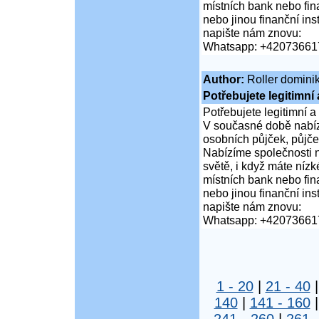
místních bank nebo fin
nebo jinou finanční in
napište nám znovu:
Whatsapp: +42073661
Author:
Roller domini
Potřebujete legitimní
Potřebujete legitimní a
V současné době nabíz
osobních půjček, půjče
Nabízíme společnosti 
světě, i když máte nízk
místních bank nebo fin
nebo jinou finanční in
napište nám znovu:
Whatsapp: +42073661
1 - 20
|
21 - 40
140
|
141 - 160