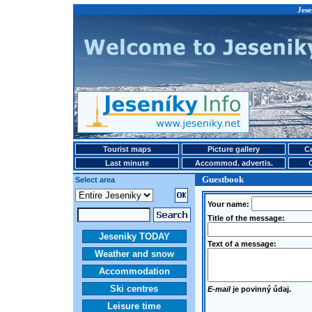
Jese
Tourist maps
Picture gallery
Ce
Last minute
Accommod. advertis.
Guestbook
Select area
Your name:
Title of the message:
Jeseniky TODAY
Text of a message:
Weather and snow
Accommodation
Ski centres
E-mail
je povinný údaj.
Leisure time