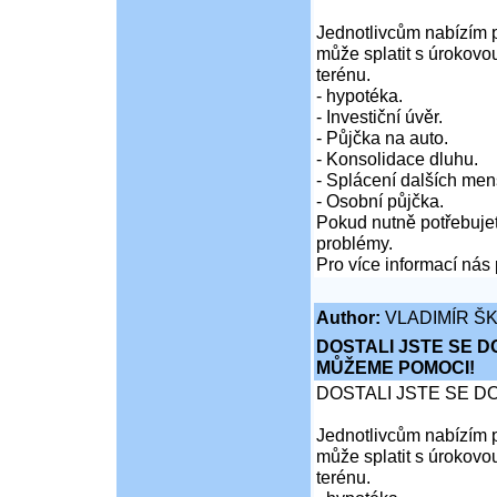
Jednotlivcům nabízím p
může splatit s úrokovo
terénu.
- hypotéka.
- Investiční úvěr.
- Půjčka na auto.
- Konsolidace dluhu.
- Splácení dalších men
- Osobní půjčka.
Pokud nutně potřebujet
problémy.
Pro více informací nás 
Author:
VLADIMÍR Š
DOSTALI JSTE SE D
MŮŽEME POMOCI!
DOSTALI JSTE SE D
Jednotlivcům nabízím p
může splatit s úrokovo
terénu.