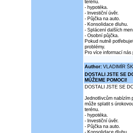
terénu.
- hypotéka.
- Investiční úvěr.
- Půjčka na auto.
- Konsolidace dluhu.
- Splácení dalších men
- Osobní půjčka.
Pokud nutně potřebujet
problémy.
Pro více informací nás 
Author:
VLADIMÍR Š
DOSTALI JSTE SE D
MŮŽEME POMOCI!
DOSTALI JSTE SE D
Jednotlivcům nabízím p
může splatit s úrokovo
terénu.
- hypotéka.
- Investiční úvěr.
- Půjčka na auto.
- Konsolidace dluhu.