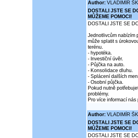
Author:
VLADIMÍR Š
DOSTALI JSTE SE D
MŮŽEME POMOCI!
DOSTALI JSTE SE D
Jednotlivcům nabízím p
může splatit s úrokovo
terénu.
- hypotéka.
- Investiční úvěr.
- Půjčka na auto.
- Konsolidace dluhu.
- Splácení dalších men
- Osobní půjčka.
Pokud nutně potřebujet
problémy.
Pro více informací nás 
Author:
VLADIMÍR Š
DOSTALI JSTE SE D
MŮŽEME POMOCI!
DOSTALI JSTE SE D