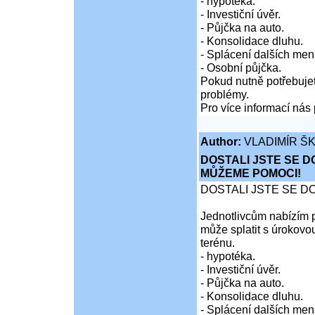
- hypotéka.
- Investiční úvěr.
- Půjčka na auto.
- Konsolidace dluhu.
- Splácení dalších men
- Osobní půjčka.
Pokud nutně potřebujet
problémy.
Pro více informací nás 
Author:
VLADIMÍR Š
DOSTALI JSTE SE D
MŮŽEME POMOCI!
DOSTALI JSTE SE D
Jednotlivcům nabízím p
může splatit s úrokovo
terénu.
- hypotéka.
- Investiční úvěr.
- Půjčka na auto.
- Konsolidace dluhu.
- Splácení dalších men