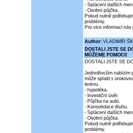
- Splácení dalších men
- Osobní půjčka.
Pokud nutně potřebujet
problémy.
Pro více informací nás 
Author:
VLADIMÍR Š
DOSTALI JSTE SE D
MŮŽEME POMOCI!
DOSTALI JSTE SE D
Jednotlivcům nabízím p
může splatit s úrokovo
terénu.
- hypotéka.
- Investiční úvěr.
- Půjčka na auto.
- Konsolidace dluhu.
- Splácení dalších men
- Osobní půjčka.
Pokud nutně potřebujet
problémy.