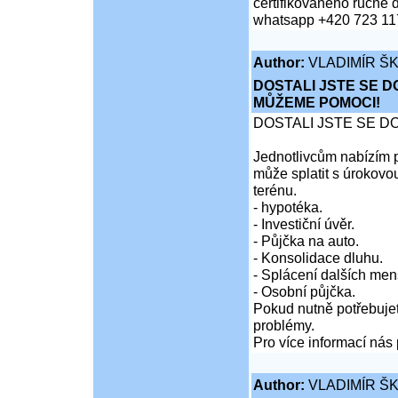
certifikovaného ručně 
whatsapp +420 723 11
Author:
VLADIMÍR Š
DOSTALI JSTE SE D
MŮŽEME POMOCI!
DOSTALI JSTE SE D
Jednotlivcům nabízím p
může splatit s úrokovo
terénu.
- hypotéka.
- Investiční úvěr.
- Půjčka na auto.
- Konsolidace dluhu.
- Splácení dalších men
- Osobní půjčka.
Pokud nutně potřebujet
problémy.
Pro více informací nás 
Author:
VLADIMÍR Š