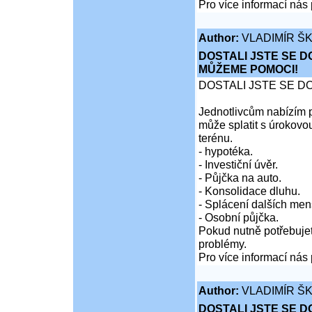
Pro více informací nás 
Author:
VLADIMÍR Š
DOSTALI JSTE SE D
MŮŽEME POMOCI!
DOSTALI JSTE SE D
Jednotlivcům nabízím p
může splatit s úrokovo
terénu.
- hypotéka.
- Investiční úvěr.
- Půjčka na auto.
- Konsolidace dluhu.
- Splácení dalších men
- Osobní půjčka.
Pokud nutně potřebujet
problémy.
Pro více informací nás 
Author:
VLADIMÍR Š
DOSTALI JSTE SE D