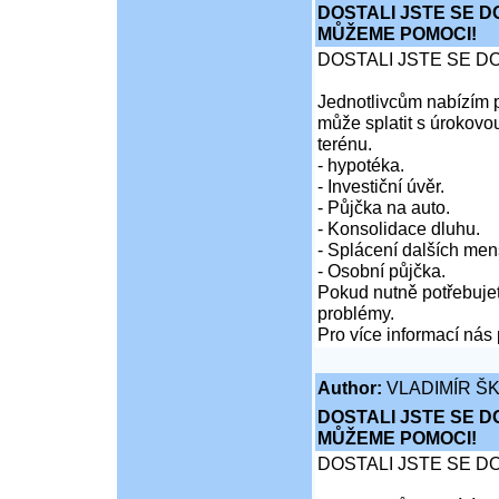
DOSTALI JSTE SE D
MŮŽEME POMOCI!
DOSTALI JSTE SE D
Jednotlivcům nabízím p
může splatit s úrokovo
terénu.
- hypotéka.
- Investiční úvěr.
- Půjčka na auto.
- Konsolidace dluhu.
- Splácení dalších men
- Osobní půjčka.
Pokud nutně potřebujet
problémy.
Pro více informací nás 
Author:
VLADIMÍR Š
DOSTALI JSTE SE D
MŮŽEME POMOCI!
DOSTALI JSTE SE D