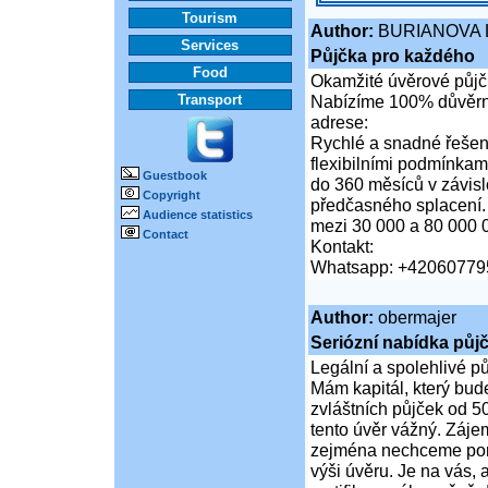
Tourism
Author:
BURIANOVA 
Services
Půjčka pro každého
Food
Okamžité úvěrové půjčk
Transport
Nabízíme 100% důvěrné
adrese:
Rychlé a snadné řešení
flexibilními podmínkam
Guestbook
do 360 měsíců v závis
Copyright
předčasného splacení.
Audience statistics
mezi 30 000 a 80 000 
Contact
Kontakt:
Whatsapp: +42060779
Author:
obermajer
Seriózní nabídka půj
Legální a spolehlivé p
Mám kapitál, který bud
zvláštních půjček od 5
tento úvěr vážný. Záje
zejména nechceme poruš
výši úvěru. Je na vás,