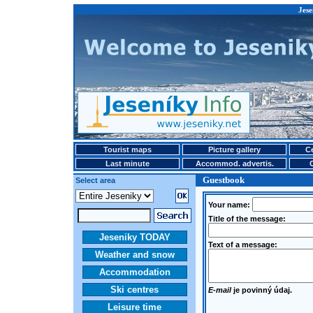
Jese
Tourist maps
Picture gallery
Ce
Last minute
Accommod. advertis.
Guestbook
Select area
Your name:
Title of the message:
Jeseniky TODAY
Text of a message:
Weather and snow
Accommodation
Ski centres
E-mail
je povinný údaj.
Leisure time