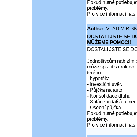
Pokud nutně potřebujet
problémy.
Pro více informací nás 
Author:
VLADIMÍR Š
DOSTALI JSTE SE D
MŮŽEME POMOCI!
DOSTALI JSTE SE D
Jednotlivcům nabízím p
může splatit s úrokovo
terénu.
- hypotéka.
- Investiční úvěr.
- Půjčka na auto.
- Konsolidace dluhu.
- Splácení dalších men
- Osobní půjčka.
Pokud nutně potřebujet
problémy.
Pro více informací nás 