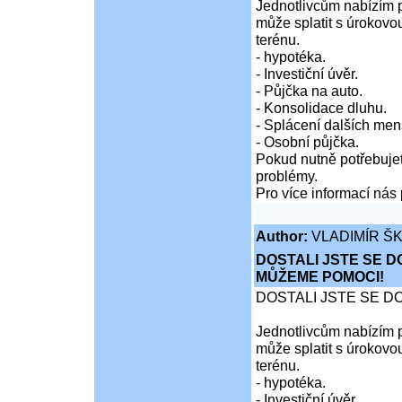
Jednotlivcům nabízím p
může splatit s úrokovo
terénu.
- hypotéka.
- Investiční úvěr.
- Půjčka na auto.
- Konsolidace dluhu.
- Splácení dalších men
- Osobní půjčka.
Pokud nutně potřebujet
problémy.
Pro více informací nás 
Author:
VLADIMÍR Š
DOSTALI JSTE SE D
MŮŽEME POMOCI!
DOSTALI JSTE SE D
Jednotlivcům nabízím p
může splatit s úrokovo
terénu.
- hypotéka.
- Investiční úvěr.