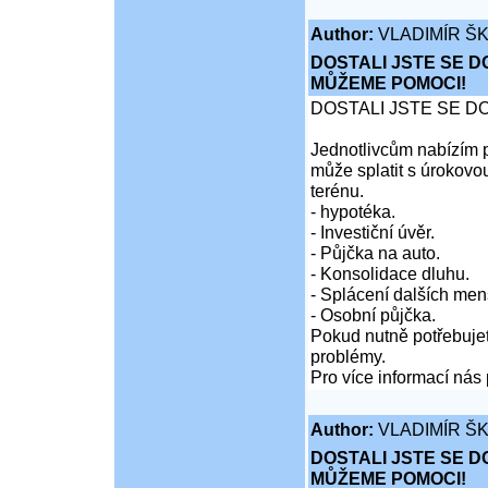
Author:
VLADIMÍR Š
DOSTALI JSTE SE D
MŮŽEME POMOCI!
DOSTALI JSTE SE D
Jednotlivcům nabízím p
může splatit s úrokovo
terénu.
- hypotéka.
- Investiční úvěr.
- Půjčka na auto.
- Konsolidace dluhu.
- Splácení dalších men
- Osobní půjčka.
Pokud nutně potřebujet
problémy.
Pro více informací nás 
Author:
VLADIMÍR Š
DOSTALI JSTE SE D
MŮŽEME POMOCI!