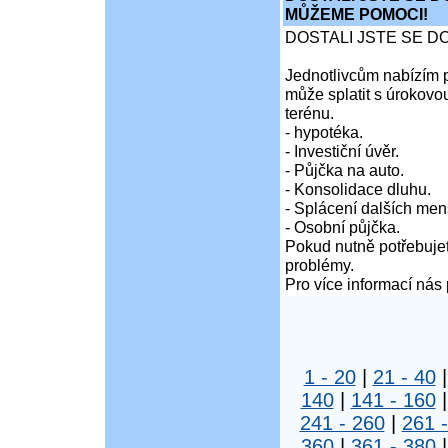
MŮŽEME POMOCI!
DOSTALI JSTE SE D
Jednotlivcům nabízím p
může splatit s úrokovo
terénu.
- hypotéka.
- Investiční úvěr.
- Půjčka na auto.
- Konsolidace dluhu.
- Splácení dalších men
- Osobní půjčka.
Pokud nutně potřebujet
problémy.
Pro více informací nás 
1 - 20
|
21 - 40
140
|
141 - 160
241 - 260
|
261 
360
|
361 - 380