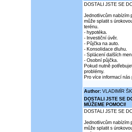
DOSTALI JSTE SE D
Jednotlivcům nabízím p
může splatit s úrokovo
terénu.
- hypotéka.
- Investiční úvěr.
- Půjčka na auto.
- Konsolidace dluhu.
- Splácení dalších men
- Osobní půjčka.
Pokud nutně potřebujet
problémy.
Pro více informací nás 
Author:
VLADIMÍR Š
DOSTALI JSTE SE D
MŮŽEME POMOCI!
DOSTALI JSTE SE D
Jednotlivcům nabízím p
může splatit s úrokovo