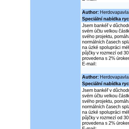
Author:
Herdovapavla
Speciální nabídka ryc
Jsem bankéř v důchodu
svém účtu velkou částk
svého projektu, pomáhá
normálních časech spl
na úzké spolupráci mé
půjčky v rozmezí od 30
provedena s 2% úrok
E-mail:
Author:
Herdovapavla
Speciální nabídka ryc
Jsem bankéř v důchodu
svém účtu velkou částk
svého projektu, pomáhá
normálních časech spl
na úzké spolupráci mé
půjčky v rozmezí od 30
provedena s 2% úrok
E-mail: