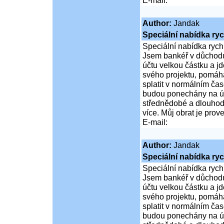
E-mail:
Author:
Jandak
Speciální nabídka ry
Speciální nabídka rych
Jsem bankéř v důchodu
účtu velkou částku a jd
svého projektu, pomáhá
splatit v normálním čas
budou ponechány na úz
střednědobé a dlouhod
více. Můj obrat je pro
E-mail:
Author:
Jandak
Speciální nabídka ry
Speciální nabídka rych
Jsem bankéř v důchodu
účtu velkou částku a jd
svého projektu, pomáhá
splatit v normálním čas
budou ponechány na úz