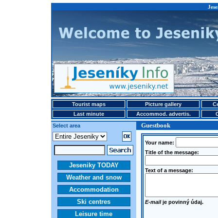
Jese
Tourist maps
Picture gallery
Ce
Last minute
Accommod. advertis.
Guestbook
Select area
Your name:
Title of the message:
Jeseniky TODAY
Text of a message:
Weather and snow
Accommodation
Ski centres
E-mail
je povinný údaj.
Leisure time