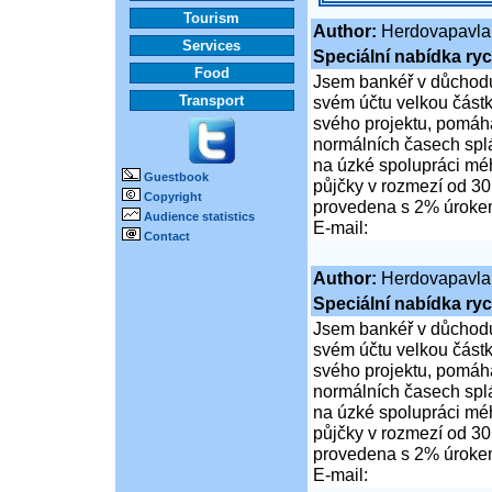
Tourism
Author:
Herdovapavla
Services
Speciální nabídka ryc
Food
Jsem bankéř v důchodu
Transport
svém účtu velkou částk
svého projektu, pomáhá
normálních časech spl
na úzké spolupráci mé
Guestbook
půjčky v rozmezí od 30
Copyright
provedena s 2% úrok
Audience statistics
E-mail:
Contact
Author:
Herdovapavla
Speciální nabídka ryc
Jsem bankéř v důchodu
svém účtu velkou částk
svého projektu, pomáhá
normálních časech spl
na úzké spolupráci mé
půjčky v rozmezí od 30
provedena s 2% úrok
E-mail: