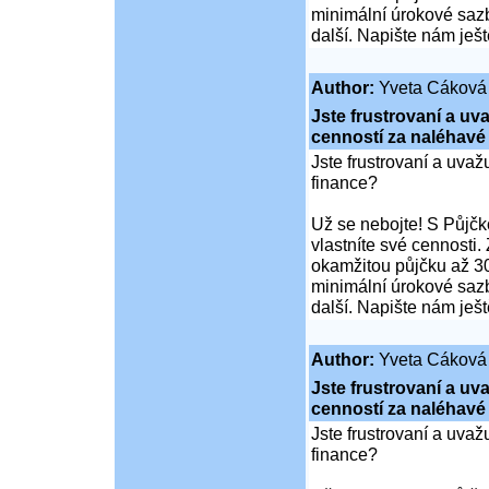
minimální úrokové sazb
další. Napište nám ješ
Author:
Yveta Cáková
Jste frustrovaní a u
cenností za naléhavé
Jste frustrovaní a uva
finance?
Už se nebojte! S Půjčko
vlastníte své cennosti.
okamžitou půjčku až 30
minimální úrokové sazb
další. Napište nám ješ
Author:
Yveta Cáková
Jste frustrovaní a u
cenností za naléhavé
Jste frustrovaní a uva
finance?