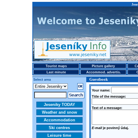
Jese
Tourist maps
Picture gallery
Ce
Last minute
Accommod. advertis.
Guestbook
Select area
Your name:
Title of the message:
Jeseniky TODAY
Text of a message:
Weather and snow
Accommodation
Ski centres
E-mail
je povinný údaj.
Leisure time